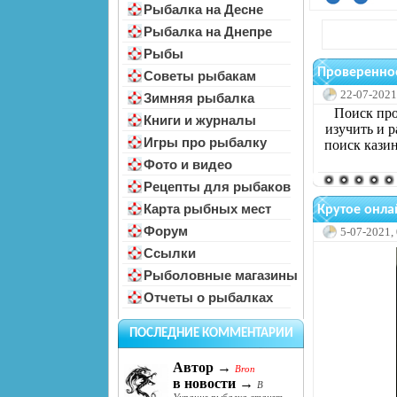
Рыбалка на Десне
Рыбалка на Днепре
Рыбы
Проверенное
Советы рыбакам
22-07-2021
Зимняя рыбалка
Поиск про
Книги и журналы
изучить и р
Игры про рыбалку
поиск казин
Фото и видео
Рецепты для рыбаков
Карта рыбных мест
Крутое онлай
Форум
5-07-2021,
Ссылки
Рыболовные магазины
Отчеты о рыбалках
ПОСЛЕДНИЕ КОММЕНТАРИИ
Автор →
Bron
в новости →
В