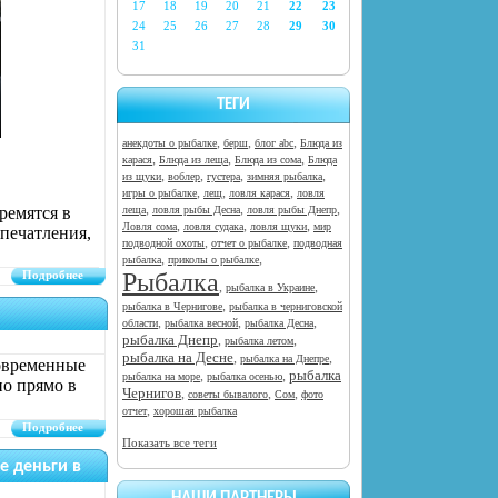
17
18
19
20
21
22
23
24
25
26
27
28
29
30
31
ТЕГИ
,
,
,
анекдоты о рыбалке
берш
блог abc
Блюда из
,
,
,
карася
Блюда из леща
Блюда из сома
Блюда
,
,
,
,
из щуки
воблер
густера
зимняя рыбалка
,
,
,
игры о рыбалке
лещ
ловля карася
ловля
,
,
,
ремятся в
леща
ловля рыбы Десна
ловля рыбы Днепр
,
,
,
Ловля сома
ловля судака
ловля щуки
мир
печатления,
,
,
подводной охоты
отчет о рыбалке
подводная
,
,
рыбалка
приколы о рыбалке
Подробнее
Рыбалка
,
,
рыбалка в Украине
,
рыбалка в Чернигове
рыбалка в черниговской
,
,
,
области
рыбалка весной
рыбалка Десна
рыбалка Днепр
,
,
рыбалка летом
рыбалка на Десне
,
,
рыбалка на Днепре
Современные
рыбалка
,
,
рыбалка на море
рыбалка осенью
но прямо в
Чернигов
,
,
,
советы бывалого
Сом
фото
,
отчет
хорошая рыбалка
Подробнее
Показать все теги
е деньги в