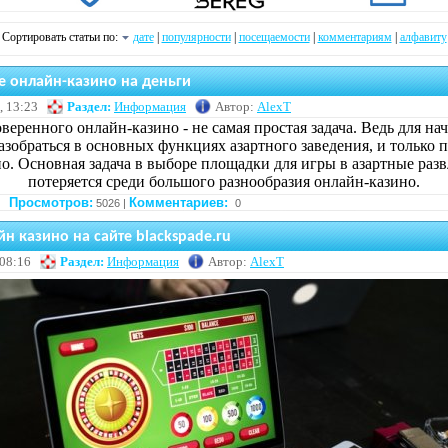
Сортировать статьи по:
дате
|
популярности
|
посещаемости
|
комментариям
|
алфавиту
 онлайн-казино на деньги
, 13:23
Раздел:
Информация
Автор:
AlexT
веренного онлайн-казино - не самая простая задача. Ведь для на
азобраться в основных функциях азартного заведения, и только 
о. Основная задача в выборе площадки для игры в азартные разв
потеряется среди большого разнообразия онлайн-казино.
Просмотров:
Комментариев:
5026 |
0
н казино на сайте blackspade.ru
 08:16
Раздел:
Информация
Автор:
AlexT