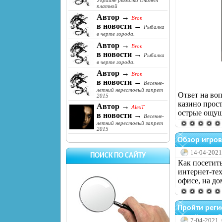
Украине рыбалка станет
платной
Автор →
Bron
в новости →
Рыбалка
в черте города.
Автор →
Bron
в новости →
Рыбалка
в черте города.
Автор →
Bron
в новости →
Весенне-
летний нерестовый запрет
Ответ на во
2015
казино прос
Автор →
AlexT
острые ощущ
в новости →
Весенне-
летний нерестовый запрет
2015
Обзор игров
14-04-2021
ПОИСК ПО САЙТУ
Как посетит
интернет-те
офисе, на до
Пройти реги
онлайн клуб
7-04-2021,