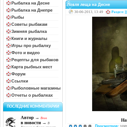
Рыбалка на Десне
Ловля леща на Десне
Рыбалка на Днепре
30-06-2013, 13:49
Раздел:
В
Рыбы
Советы рыбакам
Зимняя рыбалка
Книги и журналы
Игры про рыбалку
Фото и видео
Рецепты для рыбаков
Карта рыбных мест
Форум
Ссылки
Рыболовные магазины
Отчеты о рыбалках
ПОСЛЕДНИЕ КОММЕНТАРИИ
Автор →
Bron
На
в новости →
В
Просмотров:
1698