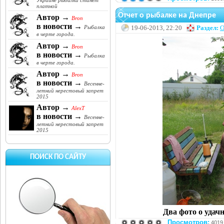
Украине рыбалка станет
платной
Отчет о рыбалке на Днепре
Автор →
Bron
в новости →
19-06-2013, 22:20
Раздел:
О
Рыбалка
в черте города.
Автор →
Bron
в новости →
Рыбалка
в черте города.
Автор →
Bron
в новости →
Весенне-
летний нерестовый запрет
2015
Автор →
AlexT
в новости →
Весенне-
летний нерестовый запрет
2015
ПОИСК ПО САЙТУ
Два фото о уда
Просмотров:
4019