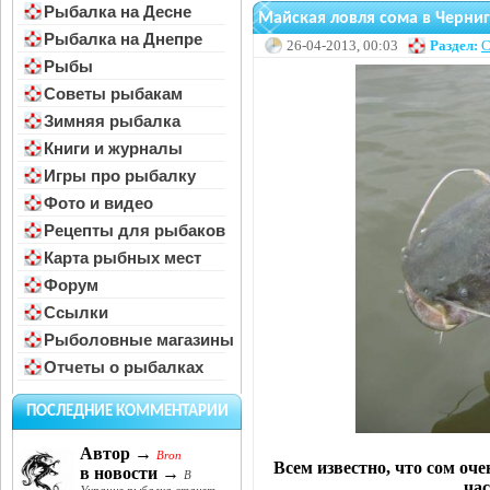
Рыбалка на Десне
Майская ловля сома в Черни
Рыбалка на Днепре
26-04-2013, 00:03
Раздел:
С
Рыбы
Советы рыбакам
Зимняя рыбалка
Книги и журналы
Игры про рыбалку
Фото и видео
Рецепты для рыбаков
Карта рыбных мест
Форум
Ссылки
Рыболовные магазины
Отчеты о рыбалках
ПОСЛЕДНИЕ КОММЕНТАРИИ
Автор →
Bron
Всем известно, что сом оч
в новости →
В
час