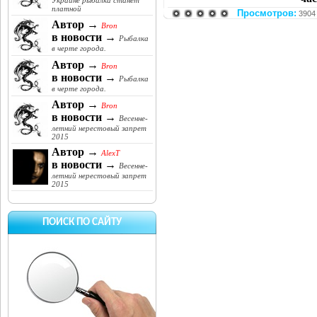
Украине рыбалка станет
платной
Просмотров:
3904
Автор →
Bron
в новости →
Рыбалка
в черте города.
Автор →
Bron
в новости →
Рыбалка
в черте города.
Автор →
Bron
в новости →
Весенне-
летний нерестовый запрет
2015
Автор →
AlexT
в новости →
Весенне-
летний нерестовый запрет
2015
ПОИСК ПО САЙТУ