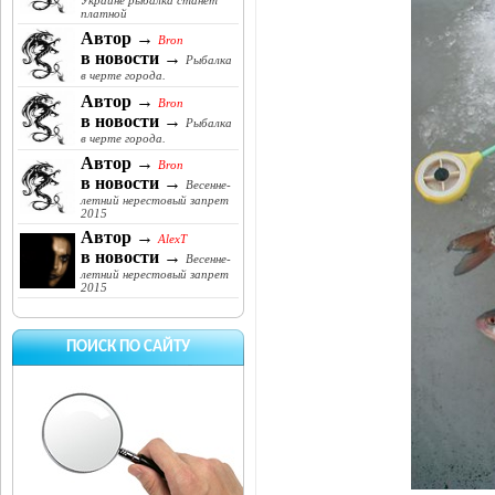
Украине рыбалка станет
платной
Автор →
Bron
в новости →
Рыбалка
в черте города.
Автор →
Bron
в новости →
Рыбалка
в черте города.
Автор →
Bron
в новости →
Весенне-
летний нерестовый запрет
2015
Автор →
AlexT
в новости →
Весенне-
летний нерестовый запрет
2015
ПОИСК ПО САЙТУ