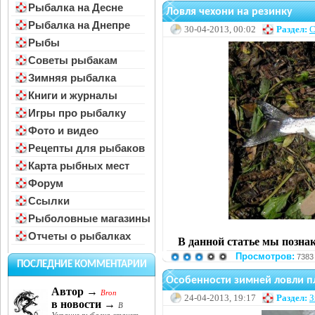
Рыбалка на Десне
Ловля чехони на резинку
Рыбалка на Днепре
30-04-2013, 00:02
Раздел:
С
Рыбы
Советы рыбакам
Зимняя рыбалка
Книги и журналы
Игры про рыбалку
Фото и видео
Рецепты для рыбаков
Карта рыбных мест
Форум
Ссылки
Рыболовные магазины
Отчеты о рыбалках
В данной статье мы позна
Просмотров:
7383
ПОСЛЕДНИЕ КОММЕНТАРИИ
Особенности зимней ловли п
Автор →
Bron
24-04-2013, 19:17
Раздел:
З
в новости →
В