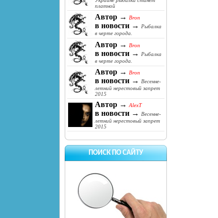
Украине рыбалка станет
платной
Автор →
Bron
в новости →
Рыбалка
в черте города.
Автор →
Bron
в новости →
Рыбалка
в черте города.
Автор →
Bron
в новости →
Весенне-
летний нерестовый запрет
2015
Автор →
AlexT
в новости →
Весенне-
летний нерестовый запрет
2015
ПОИСК ПО САЙТУ