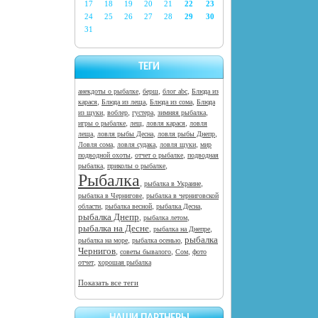
17
18
19
20
21
22
23
24
25
26
27
28
29
30
31
ТЕГИ
,
,
,
анекдоты о рыбалке
берш
блог abc
Блюда из
,
,
,
карася
Блюда из леща
Блюда из сома
Блюда
,
,
,
,
из щуки
воблер
густера
зимняя рыбалка
,
,
,
игры о рыбалке
лещ
ловля карася
ловля
,
,
,
леща
ловля рыбы Десна
ловля рыбы Днепр
,
,
,
Ловля сома
ловля судака
ловля щуки
мир
,
,
подводной охоты
отчет о рыбалке
подводная
,
,
рыбалка
приколы о рыбалке
Рыбалка
,
,
рыбалка в Украине
,
рыбалка в Чернигове
рыбалка в черниговской
,
,
,
области
рыбалка весной
рыбалка Десна
рыбалка Днепр
,
,
рыбалка летом
рыбалка на Десне
,
,
рыбалка на Днепре
рыбалка
,
,
рыбалка на море
рыбалка осенью
Чернигов
,
,
,
советы бывалого
Сом
фото
,
отчет
хорошая рыбалка
Показать все теги