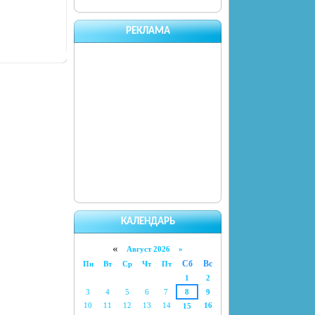
РЕКЛАМА
КАЛЕНДАРЬ
«
Август 2026 »
Сб
Вс
Пн
Вт
Ср
Чт
Пт
1
2
3
4
5
6
7
8
9
10
11
12
13
14
16
15