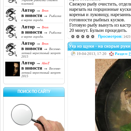
Украине рыбалка станет
Свежую рыбу очистить, отдели
платной
нарезать на порционные куски
Автор →
Bron
коренья и луковицу, нарезанн
в новости →
Рыбалка
готовности рыбных кусков.
в черте города.
Готовую рыбу вынуть из кастр
Автор →
Bron
20 минут. Бульон процедить.
в новости →
Рыбалка
Просмотров:
1423
в черте города.
Автор →
Bron
Уха из щуки - на скорые руки
в новости →
Весенне-
летний нерестовый запрет
19-04-2013, 17:20
Раздел:
Р
2015
Автор →
AlexT
в новости →
Весенне-
летний нерестовый запрет
2015
ПОИСК ПО САЙТУ