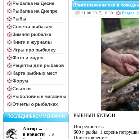
Рыбалка на Десне
Приготовление ухи в походны
Рыбалка на Днепре
21-06-2017, 10:30
Раздел:
Р
Рыбы
Советы рыбакам
Зимняя рыбалка
Книги и журналы
Игры про рыбалку
Фото и видео
Рецепты для рыбаков
Карта рыбных мест
Форум
Ссылки
Рыболовные магазины
Отчеты о рыбалках
РЫБНЫЙ БУЛЬОН
ПОСЛЕДНИЕ КОММЕНТАРИИ
Ингредиенты:
Автор →
Bron
600 г рыбы, 1 корень петрушки
в новости →
В
Приготовление