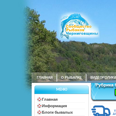
ГЛАВНАЯ
О РЫБАЛКЕ
ВИДЕОРОЛИК
МЕНЮ
Главная
Информация
Блоги бывалых