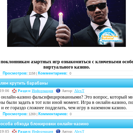
 поклонникам азартных игр ознакомиться с ключевыми особ
виртуального казино.
Просмотров:
Комментариев:
1158 |
0
лям крутить барабаны
 19:06
Раздел:
Информация
Автор:
AlexT
 онлайн-казино фальсифицированными? Это вопрос, который м
ы были задать в тот или иной момент. Игра в онлайн-казино, по
 и ее гораздо сложнее подделать, чем игру в наземном казино.
Просмотров:
Комментариев:
1269 |
0
пособа обхода блокировки онлайн-казино
 19:05
Раздел:
Информация
Автор:
AlexT