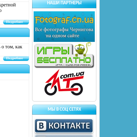
НАШИ ПАРТНЕРЫ
кретной
о
Подробнее
 о том, как
Подробнее
МЫ В СОЦ СЕТЯХ