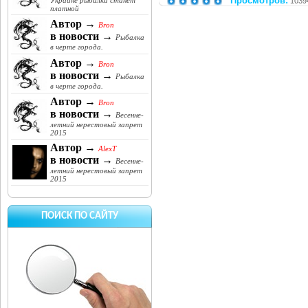
Просмотров:
Украине рыбалка станет
1039
платной
Автор →
Bron
в новости →
Рыбалка
в черте города.
Автор →
Bron
в новости →
Рыбалка
в черте города.
Автор →
Bron
в новости →
Весенне-
летний нерестовый запрет
2015
Автор →
AlexT
в новости →
Весенне-
летний нерестовый запрет
2015
ПОИСК ПО САЙТУ