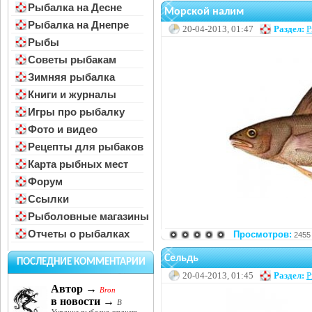
Рыбалка на Десне
Морской налим
Рыбалка на Днепре
20-04-2013, 01:47
Раздел:
Р
Рыбы
Советы рыбакам
Зимняя рыбалка
Книги и журналы
Игры про рыбалку
Фото и видео
Рецепты для рыбаков
Карта рыбных мест
Форум
Ссылки
Рыболовные магазины
Отчеты о рыбалках
Просмотров:
2455
Сельдь
ПОСЛЕДНИЕ КОММЕНТАРИИ
20-04-2013, 01:45
Раздел:
Р
Автор →
Bron
в новости →
В