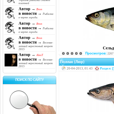
Украине рыбалка станет
платной
Автор →
Bron
в новости →
Рыбалка
в черте города.
Автор →
Bron
в новости →
Рыбалка
в черте города.
Автор →
Bron
в новости →
Весенне-
летний нерестовый запрет
Сельдь
2015
Просмотров:
2267
Автор →
AlexT
в новости →
Весенне-
Поллак (Люр)
летний нерестовый запрет
2015
20-04-2013, 01:43
Раздел:
Р
ПОИСК ПО САЙТУ