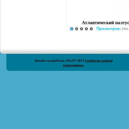
Атлантический палтус (A
Просмотров:
2441
Дизайн и разработка
AlexT
© 2013
Сообщество рыбаков
черниговщины.