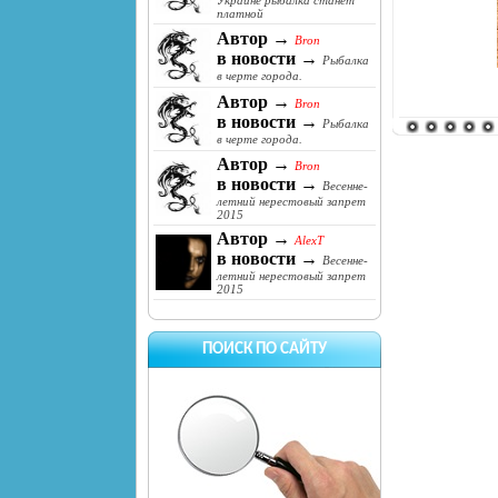
Украине рыбалка станет
платной
Автор →
Bron
в новости →
Рыбалка
в черте города.
Автор →
Bron
в новости →
Рыбалка
в черте города.
Автор →
Bron
в новости →
Весенне-
летний нерестовый запрет
2015
Автор →
AlexT
в новости →
Весенне-
летний нерестовый запрет
2015
ПОИСК ПО САЙТУ