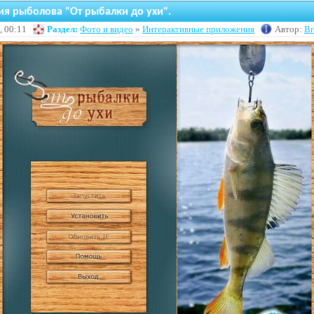
я рыболова "От рыбалки до ухи".
, 00:11
Раздел:
Фото и видео
»
Интерактивные приложения
Автор:
Br