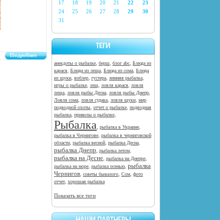
17
18
19
20
21
22
23
24
25
26
27
28
29
30
31
ТЕГИ
Подробнее
,
,
,
анекдоты о рыбалке
берш
блог abc
Блюда из
,
,
,
карася
Блюда из леща
Блюда из сома
Блюда
,
,
,
,
из щуки
воблер
густера
зимняя рыбалка
,
,
,
игры о рыбалке
лещ
ловля карася
ловля
,
,
,
леща
ловля рыбы Десна
ловля рыбы Днепр
,
,
,
Ловля сома
ловля судака
ловля щуки
мир
,
,
подводной охоты
отчет о рыбалке
подводная
,
,
рыбалка
приколы о рыбалке
Рыбалка
,
,
рыбалка в Украине
,
рыбалка в Чернигове
рыбалка в черниговской
,
,
,
области
рыбалка весной
рыбалка Десна
рыбалка Днепр
,
,
рыбалка летом
рыбалка на Десне
,
,
рыбалка на Днепре
рыбалка
,
,
рыбалка на море
рыбалка осенью
Чернигов
,
,
,
советы бывалого
Сом
фото
,
отчет
хорошая рыбалка
Показать все теги