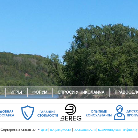
И
ИГРЫ
ФОРУМ
СПРОСИ У НИКОЛАИЧА
ПРАВООБЛ
Сортировать статьи по:
дате
|
популярности
|
посещаемости
|
комментариям
|
алфавиту