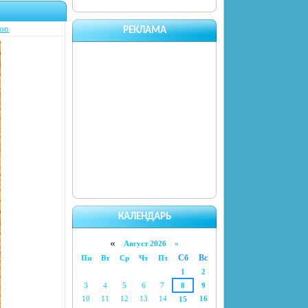
on
РЕКЛАМА
КАЛЕНДАРЬ
«
Август 2026 »
Сб
Вс
Пн
Вт
Ср
Чт
Пт
1
2
3
4
5
6
7
8
9
10
11
12
13
14
16
15