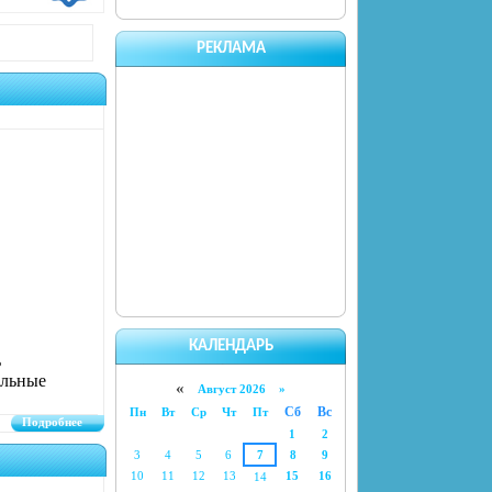
РЕКЛАМА
КАЛЕНДАРЬ
ь
альные
«
Август 2026 »
Сб
Вс
Пн
Вт
Ср
Чт
Пт
Подробнее
1
2
3
4
5
6
7
8
9
10
11
12
13
15
16
14