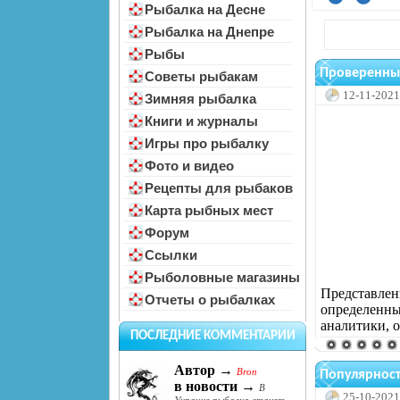
Рыбалка на Десне
Рыбалка на Днепре
Рыбы
Проверенные
Советы рыбакам
12-11-2021
Зимняя рыбалка
Книги и журналы
Игры про рыбалку
Фото и видео
Рецепты для рыбаков
Карта рыбных мест
Форум
Ссылки
Рыболовные магазины
Представлен
Отчеты о рыбалках
определенны
аналитики, 
ПОСЛЕДНИЕ КОММЕНТАРИИ
Автор →
Bron
Популярност
в новости →
В
25-10-2021