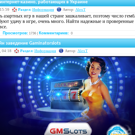
интернет-казино, работающих в Украине
 15:59
Раздел:
Информация
Автор:
AlexT
 азартных игр в нашей стране зашкаливает, поэтому число гемб
буют удачу в игре, очень много. Найти надежные и проверенные
все.
Просмотров:
Комментариев:
1736 |
0
йн заведение Gaminatorslots
, 04:18
Раздел:
Информация
Автор:
AlexT