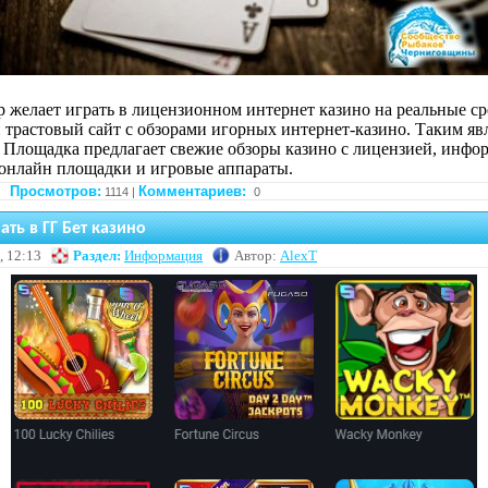
 желает играть в лицензионном интернет казино на реальные ср
 трастовый сайт с обзорами игорных интернет-казино. Таким яв
. Площадка предлагает свежие обзоры казино с лицензией, инф
онлайн площадки и игровые аппараты.
Просмотров:
Комментариев:
1114 |
0
ать в ГГ Бет казино
, 12:13
Раздел:
Информация
Автор:
AlexT