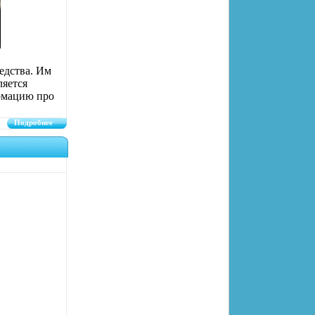
едства. Им
ляется
ормацию про
Подробнее