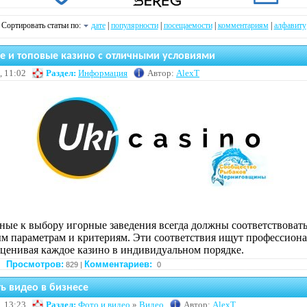
Сортировать статьи по:
дате
|
популярности
|
посещаемости
|
комментариям
|
алфавиту
 и топовые казино с отличными условиями
, 11:02
Раздел:
Информация
Автор:
AlexT
ные к выбору игорные заведения всегда должны соответствоват
м параметрам и критериям. Эти соответствия ищут профессион
оценивая каждое казино в индивидуальном порядке.
Просмотров:
Комментариев:
829 |
0
ь видео в бизнесе
, 13:23
Раздел:
Фото и видео
»
Видео
Автор:
AlexT