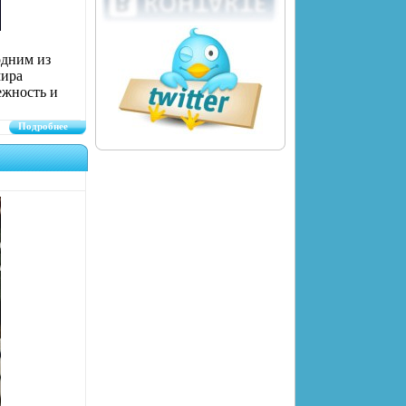
одним из
мира
ежность и
Подробнее