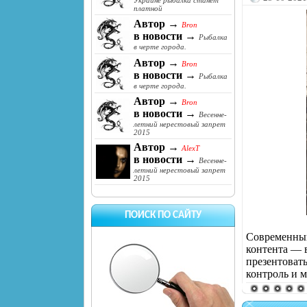
Украине рыбалка станет
платной
Автор →
Bron
в новости →
Рыбалка
в черте города.
Автор →
Bron
в новости →
Рыбалка
в черте города.
Автор →
Bron
в новости →
Весенне-
летний нерестовый запрет
2015
Автор →
AlexT
в новости →
Весенне-
летний нерестовый запрет
2015
ПОИСК ПО САЙТУ
Современный
контента — 
презентоват
контроль и м