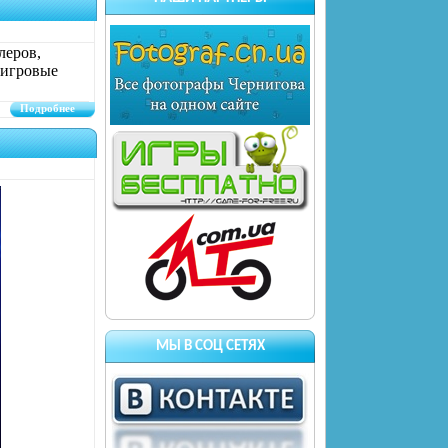
леров,
 игровые
Подробнее
МЫ В СОЦ СЕТЯХ