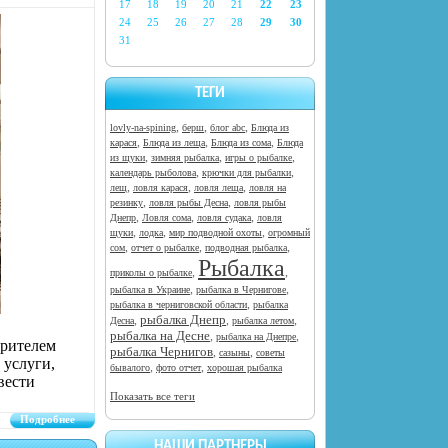
17
18
19
20
21
22
23
24
25
26
27
28
29
30
31
ТЕГИ
,
,
,
lovly-na-spining
берш
блог abc
Блюда из
,
,
,
карася
Блюда из леща
Блюда из сома
Блюда
,
,
,
из щуки
зимняя рыбалка
игры о рыбалке
,
,
календарь рыболова
крючки для рыбалки
,
,
,
лещ
ловля карася
ловля леща
ловля на
,
,
резинку
ловля рыбы Десна
ловля рыбы
,
,
,
Днепр
Ловля сома
ловля судака
ловля
,
,
,
щуки
лодка
мир подводной охоты
огромный
,
,
,
сом
отчет о рыбалке
подводная рыбалка
Рыбалка
,
,
приколы о рыбалке
,
,
рыбалка в Украине
рыбалка в Чернигове
,
рыбалка в черниговской области
рыбалка
рыбалка Днепр
,
,
,
Десна
рыбалка летом
рыбалка на Десне
,
,
рыбалка на Днепре
зрителем
рыбалка Чернигов
,
,
сазыны
советы
 услуги,
,
,
бывалого
фото отчет
хорошая рыбалка
вести
Показать все теги
Подробнее
НАШИ ПАРТНЕРЫ