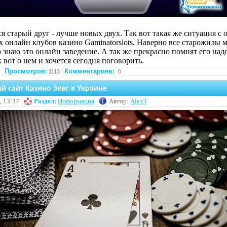
я старый друг - лучше новых двух. Так вот такая же ситуация с 
 онлайн клубов казино Gaminatorslots. Наверно все старожилы 
 знаю это онлайн заведение. А так же прекрасно помнят его над
к вот о нем и хочется сегодня поговорить.
Просмотров:
Комментариев:
1113 |
0
 сайт Казино Зевс в Украине
, 13:37
Раздел:
Информация
Автор:
AlexT