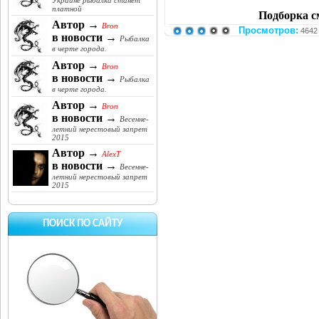
Украине рыбалка станет
платной
Подборка с
Автор →
Bron
Просмотров:
4642
в новости →
Рыбалка
в черте города.
Автор →
Bron
в новости →
Рыбалка
в черте города.
Автор →
Bron
в новости →
Весенне-
летний нерестовый запрет
2015
Автор →
AlexT
в новости →
Весенне-
летний нерестовый запрет
2015
ПОИСК ПО САЙТУ