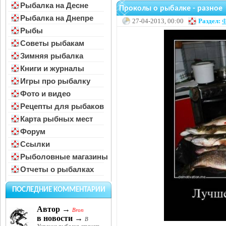
Рыбалка на Десне
Проколы о рыбалке - разное
Рыбалка на Днепре
27-04-2013, 00:00
Раздел:
Ф
Рыбы
Советы рыбакам
Зимняя рыбалка
Книги и журналы
Игры про рыбалку
Фото и видео
Рецепты для рыбаков
Карта рыбных мест
Форум
Ссылки
Рыболовные магазины
Отчеты о рыбалках
ПОСЛЕДНИЕ КОММЕНТАРИИ
Автор →
Bron
в новости →
В