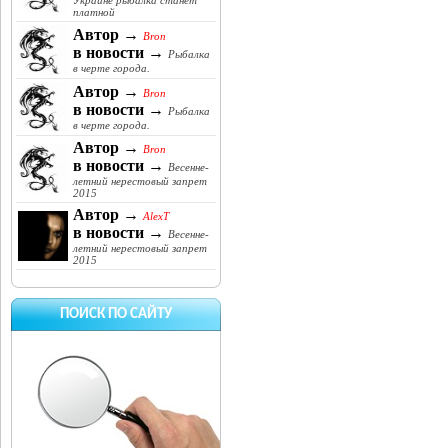
Украине рыбалка станет
платной
Автор →
Bron
в новости →
Рыбалка
в черте города.
Автор →
Bron
в новости →
Рыбалка
в черте города.
Автор →
Bron
в новости →
Весенне-
летний нерестовый запрет
2015
Автор →
AlexT
в новости →
Весенне-
летний нерестовый запрет
2015
ПОИСК ПО САЙТУ