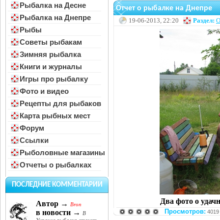
Рыбалка на Десне
Отчет о рыбалке на Днепре
Рыбалка на Днепре
19-06-2013, 22:20
Раздел:
О
Рыбы
Советы рыбакам
Зимняя рыбалка
Книги и журналы
Игры про рыбалку
Фото и видео
Рецепты для рыбаков
Карта рыбных мест
Форум
Ссылки
Рыболовные магазины
Отчеты о рыбалках
ПОСЛЕДНИЕ КОММЕНТАРИИ
Два фото о уда
Автор →
Bron
Просмотров:
в новости →
4019
В