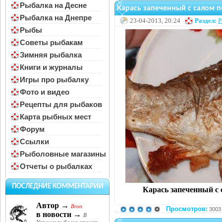
Рыбалка на Десне
Карась запеченный с салом п
Рыбалка на Днепре
23-04-2013, 20:24
Раздел:
Р
Рыбы
Советы рыбакам
Зимняя рыбалка
Книги и журналы
Игры про рыбалку
Фото и видео
Рецепты для рыбаков
Карта рыбных мест
Форум
Ссылки
Рыболовные магазины
Отчеты о рыбалках
ПОСЛЕДНИЕ КОММЕНТАРИИ
Карась запеченный с с
Автор →
Bron
Просмотров:
3003
в новости →
В