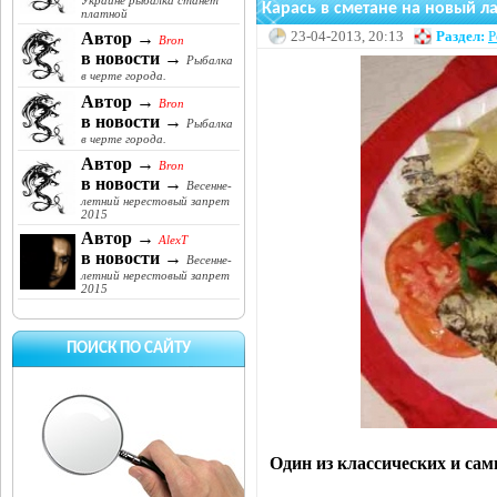
Украине рыбалка станет
Карась в сметане на новый л
платной
23-04-2013, 20:13
Раздел:
Р
Автор →
Bron
в новости →
Рыбалка
в черте города.
Автор →
Bron
в новости →
Рыбалка
в черте города.
Автор →
Bron
в новости →
Весенне-
летний нерестовый запрет
2015
Автор →
AlexT
в новости →
Весенне-
летний нерестовый запрет
2015
ПОИСК ПО САЙТУ
Один из классических и сам