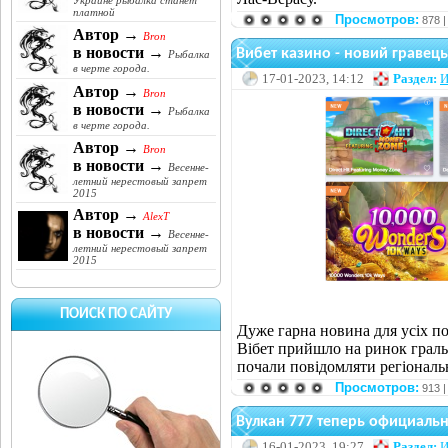
Украине рыбалка станет
платной
Просмотров:
878 
Автор →
Bron
в новости →
Вибет казино - новий гравец
Рыбалка
в черте города.
17-01-2023, 14:12
Раздел:
И
Автор →
Bron
в новости →
Рыбалка
в черте города.
Автор →
Bron
в новости →
Весенне-
летний нерестовый запрет
2015
Автор →
AlexT
в новости →
Весенне-
летний нерестовый запрет
2015
ПОИСК ПО САЙТУ
Дуже гарна новина для усіх по
Вібет прийшло на ринок граль
почали повідомляти регіональн
Просмотров:
913 
Вулкан 777 теперь официальн
16-01-2023, 19:27
Раздел:
И