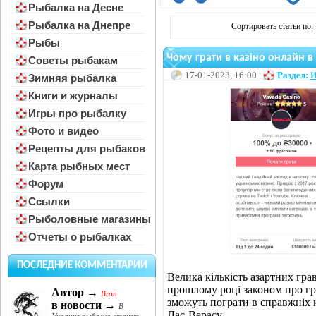
Рыбалка на Десне
Рыбалка на Днепре
Сортировать статьи по:
Рыбы
Чому грати в казіно онлайн в 
Советы рыбакам
17-01-2023, 16:00
Раздел:
И
Зимняя рыбалка
Книги и журналы
Игры про рыбалку
Фото и видео
Рецепты для рыбаков
Карта рыбных мест
Форум
Ссылки
Рыболовные магазины
Отчеты о рыбалках
ПОСЛЕДНИЕ КОММЕНТАРИИ
Велика кількість азартних гра
прошлому році законом про гра
Автор →
Bron
зможуть пограти в справжніх к
в новости →
В
Лас-Верасу.