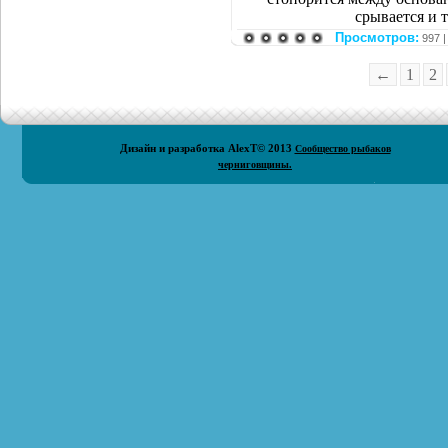
срывается и т
Просмотров:
997 
←
1
2
Дизайн и разработка
AlexT
© 2013
Сообщество рыбаков
черниговщины.