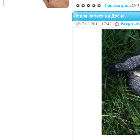
Просмотров:
3043
Ловля карася на Десне.
7-08-2013, 17:47
Раздел:
ab