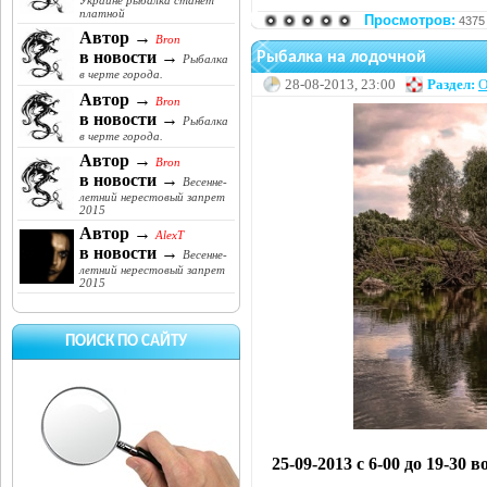
Украине рыбалка станет
платной
Просмотров:
4375
Автор →
Bron
в новости →
Рыбалка на лодочной
Рыбалка
в черте города.
28-08-2013, 23:00
Раздел:
О
Автор →
Bron
в новости →
Рыбалка
в черте города.
Автор →
Bron
в новости →
Весенне-
летний нерестовый запрет
2015
Автор →
AlexT
в новости →
Весенне-
летний нерестовый запрет
2015
ПОИСК ПО САЙТУ
25-09-2013 с 6-00 до 19-30