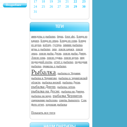
17
18
19
20
21
22
23
Подробнее
24
25
26
27
28
29
30
31
ТЕГИ
,
,
,
анекдоты о рыбалке
берш
блог abc
Блюда из
,
,
,
карася
Блюда из леща
Блюда из сома
Блюда
,
,
,
,
из щуки
воблер
густера
зимняя рыбалка
,
,
,
игры о рыбалке
лещ
ловля карася
ловля
,
,
,
леща
ловля рыбы Десна
ловля рыбы Днепр
,
,
,
Ловля сома
ловля судака
ловля щуки
мир
,
,
подводной охоты
отчет о рыбалке
подводная
,
,
рыбалка
приколы о рыбалке
Рыбалка
,
,
рыбалка в Украине
,
рыбалка в Чернигове
рыбалка в черниговской
,
,
,
области
рыбалка весной
рыбалка Десна
рыбалка Днепр
,
,
рыбалка летом
рыбалка на Десне
,
,
рыбалка на Днепре
рыбалка Чернигов
,
,
рыбалка на море
,
,
,
снаряжение рыболова
советы бывалого
Сом
,
фото отчет
хорошая рыбалка
Показать все теги
НАШИ ПАРТНЕРЫ