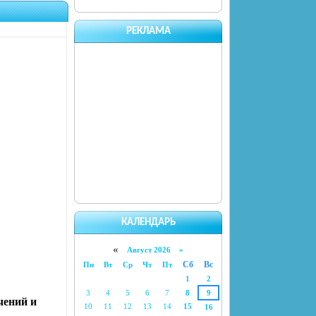
РЕКЛАМА
КАЛЕНДАРЬ
«
Август 2026 »
Сб
Вс
Пн
Вт
Ср
Чт
Пт
1
2
3
4
5
6
7
8
9
чений и
10
11
12
13
14
15
16