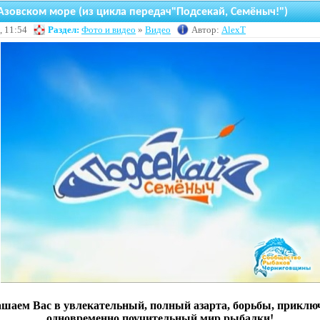
Азовском море (из цикла передач"Подсекай, Семёныч!")
, 11:54
Раздел:
Фото и видео
»
Видео
Автор:
AlexT
шаем Вас в увлекательный, полный азарта, борьбы, приклю
одновременно поучительный мир рыбалки!