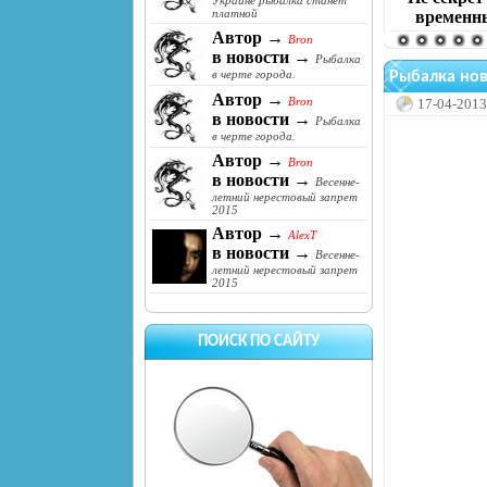
Украине рыбалка станет
платной
временны
Автор →
Bron
в новости →
Рыбалка
в черте города.
Рыбалка нов
Автор →
Bron
17-04-2013
в новости →
Рыбалка
в черте города.
Автор →
Bron
в новости →
Весенне-
летний нерестовый запрет
2015
Автор →
AlexT
в новости →
Весенне-
летний нерестовый запрет
2015
ПОИСК ПО САЙТУ