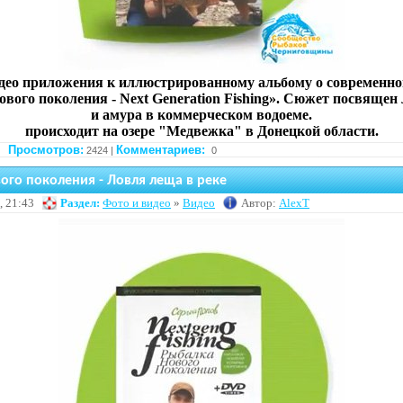
ео приложения к иллюстрированному альбому о современн
вого поколения - Next Generation Fishing». Сюжет посвящен
и амура в коммерческом водоеме.
происходит на озере "Медвежка" в Донецкой области.
Просмотров:
Комментариев:
2424 |
0
ого поколения - Ловля леща в реке
, 21:43
Раздел:
Фото и видео
»
Видео
Автор:
AlexT