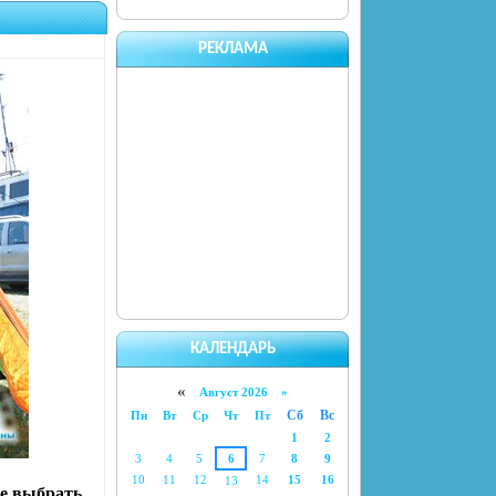
РЕКЛАМА
КАЛЕНДАРЬ
«
Август 2026 »
Сб
Вс
Пн
Вт
Ср
Чт
Пт
1
2
3
4
5
6
7
8
9
10
11
12
14
15
16
13
же выбрать