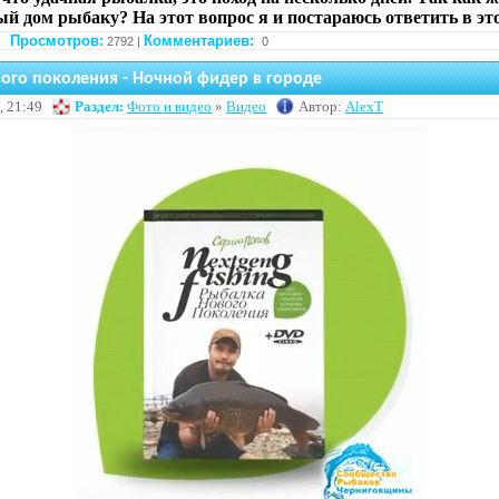
й дом рыбаку? На этот вопрос я и постараюсь ответить в это
Просмотров:
Комментариев:
2792 |
0
ого поколения - Ночной фидер в городе
, 21:49
Раздел:
Фото и видео
»
Видео
Автор:
AlexT