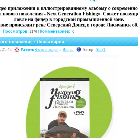
ео приложения к иллюстрированному альбому о современн
 нового поколения - Next Generation Fishing». Сюжет посвящ
ловле на фидер в городской промышленной зоне.
вие происходит реке Северский Донец в городе Лисичанск об
Просмотров:
Комментариев:
2176 |
0
ого поколения - Ловля карпа
, 21:46
Раздел:
Фото и видео
»
Видео
Автор:
AlexT