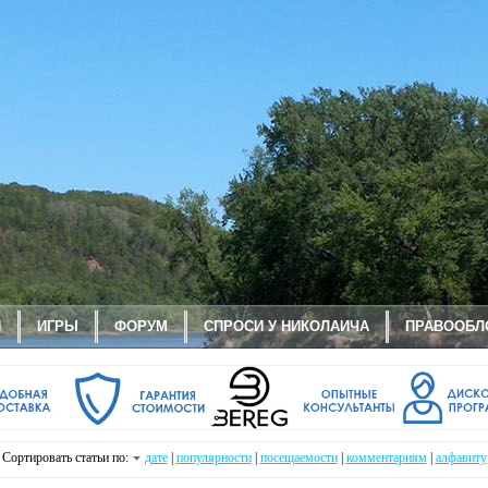
И
ИГРЫ
ФОРУМ
СПРОСИ У НИКОЛАИЧА
ПРАВООБЛ
Сортировать статьи по:
дате
|
популярности
|
посещаемости
|
комментариям
|
алфавиту