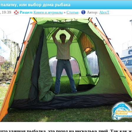
 палатку, или выбор дома рыбака
, 19:39
Раздел:
Книги и журналы
»
Статьи
Автор:
AlexT
 что удачная рыбалка, это поход на несколько дней. Так как 