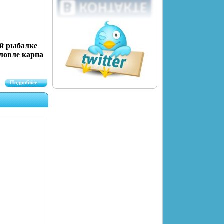
ой рыбалке
 ловле карпа
Подробнее