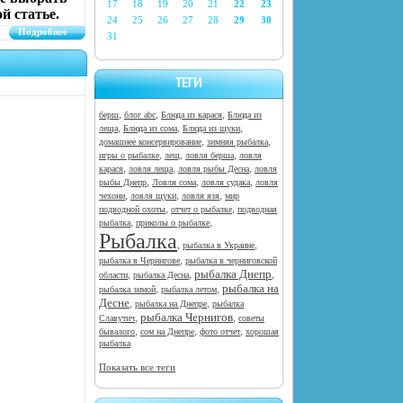
17
18
19
20
21
22
23
й статье.
24
25
26
27
28
29
30
Подробнее
31
ТЕГИ
,
,
,
берш
блог abc
Блюда из карася
Блюда из
,
,
,
леща
Блюда из сома
Блюда из щуки
,
,
домашнее консервирование
зимняя рыбалка
,
,
,
игры о рыбалке
лещ
ловля берша
ловля
,
,
,
карася
ловля леща
ловля рыбы Десна
ловля
,
,
,
рыбы Днепр
Ловля сома
ловля судака
ловля
,
,
,
чехони
ловля щуки
ловля язя
мир
,
,
подводной охоты
отчет о рыбалке
подводная
,
,
рыбалка
приколы о рыбалке
Рыбалка
,
,
рыбалка в Украине
,
рыбалка в Чернигове
рыбалка в черниговской
рыбалка Днепр
,
,
,
области
рыбалка Десна
рыбалка на
,
,
рыбалка зимой
рыбалка летом
Десне
,
,
рыбалка на Днепре
рыбалка
рыбалка Чернигов
,
,
Славутич
советы
,
,
,
бывалого
сом на Днепре
фото отчет
хорошая
рыбалка
Показать все теги