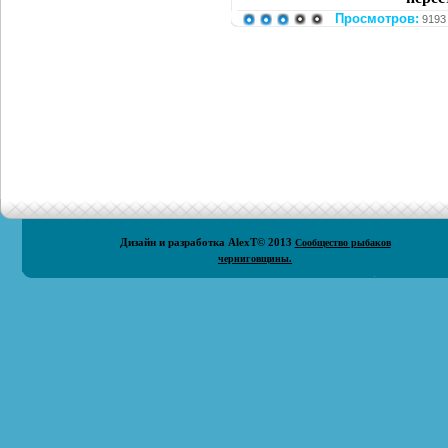
Просмотров:
9193
Дизайн и разработка
AlexT
© 2013
Сообщество рыбаков
черниговщины.