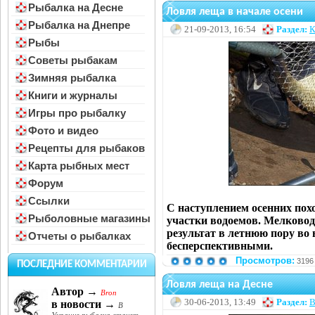
Рыбалка на Десне
Ловля леща в начале осени
Рыбалка на Днепре
21-09-2013, 16:54
Раздел:
К
Рыбы
Советы рыбакам
Зимняя рыбалка
Книги и журналы
Игры про рыбалку
Фото и видео
Рецепты для рыбаков
Карта рыбных мест
Форум
Ссылки
С наступлением осенних пох
Рыболовные магазины
участки водоемов. Мелковод
результат в летнюю пору во
Отчеты о рыбалках
бесперспективными.
Просмотров:
3196
ПОСЛЕДНИЕ КОММЕНТАРИИ
Ловля леща на Десне
Автор →
Bron
30-06-2013, 13:49
Раздел:
В
в новости →
В