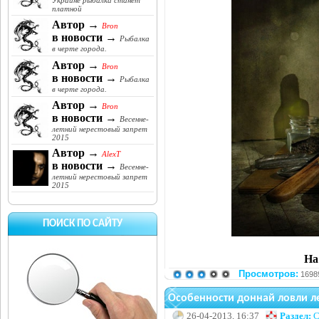
Украине рыбалка станет
платной
Автор →
Bron
в новости →
Рыбалка
в черте города.
Автор →
Bron
в новости →
Рыбалка
в черте города.
Автор →
Bron
в новости →
Весенне-
летний нерестовый запрет
2015
Автор →
AlexT
в новости →
Весенне-
летний нерестовый запрет
2015
ПОИСК ПО САЙТУ
На
Просмотров:
1698
Особенности доннай ловли л
26-04-2013, 16:37
Раздел:
С