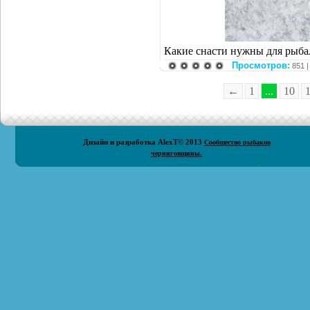
Какие снасти нужны для рыба
Просмотров:
851 
←
1
...
10
Дизайн и разработка
AlexT
© 2013
Сообщество рыбаков
черниговщины.