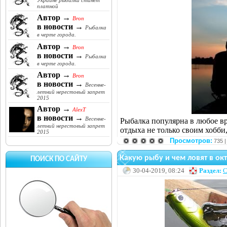
Украине рыбалка станет
платной
Автор →
Bron
в новости →
Рыбалка
в черте города.
Автор →
Bron
в новости →
Рыбалка
в черте города.
Автор →
Bron
в новости →
Весенне-
летний нерестовый запрет
2015
Автор →
AlexT
в новости →
Весенне-
Рыбалка популярна в любое вр
летний нерестовый запрет
отдыха не только своим хобби
2015
Просмотров:
735 
Какую рыбу и чем ловят в ок
ПОИСК ПО САЙТУ
30-04-2019, 08:24
Раздел:
С