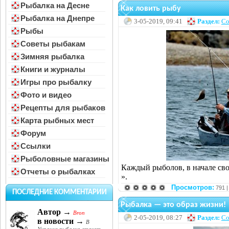
Рыбалка на Десне
Как ловить рыбу
Рыбалка на Днепре
3-05-2019, 09:41
Раздел:
Со
Рыбы
Советы рыбакам
Зимняя рыбалка
Книги и журналы
Игры про рыбалку
Фото и видео
Рецепты для рыбаков
Карта рыбных мест
Форум
Ссылки
Рыболовные магазины
Каждый рыболов, в начале сво
Отчеты о рыбалках
».
Просмотров:
791 
ПОСЛЕДНИЕ КОММЕНТАРИИ
Рыбалка — это образ жизни!
Автор →
Bron
2-05-2019, 08:27
Раздел:
Со
в новости →
В