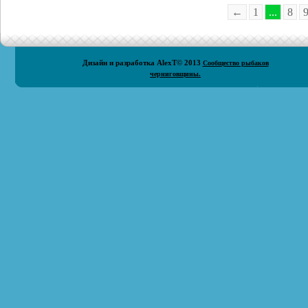
←
1
...
8
Дизайн и разработка
AlexT
© 2013
Сообщество рыбаков
черниговщины.