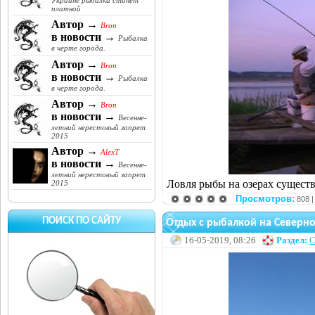
Украине рыбалка станет
платной
Автор →
Bron
в новости →
Рыбалка
в черте города.
Автор →
Bron
в новости →
Рыбалка
в черте города.
Автор →
Bron
в новости →
Весенне-
летний нерестовый запрет
2015
Автор →
AlexT
в новости →
Весенне-
летний нерестовый запрет
Ловля рыбы на озерах существ
2015
Просмотров:
808 
ПОИСК ПО САЙТУ
Отдых с рыбалкой на Северн
16-05-2019, 08:26
Раздел:
С