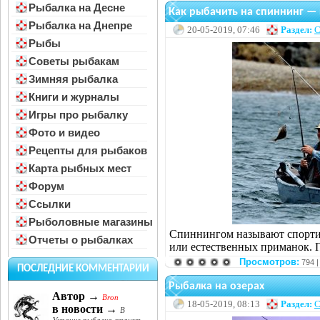
Рыбалка на Десне
Как рыбачить на спиннинг — 
Рыбалка на Днепре
20-05-2019, 07:46
Раздел:
С
Рыбы
Советы рыбакам
Зимняя рыбалка
Книги и журналы
Игры про рыбалку
Фото и видео
Рецепты для рыбаков
Карта рыбных мест
Форум
Ссылки
Рыболовные магазины
Спиннингом называют спорти
Отчеты о рыбалках
или естественных приманок. П
Просмотров:
794 
ПОСЛЕДНИЕ КОММЕНТАРИИ
Рыбалка на озерах
Автор →
Bron
18-05-2019, 08:13
Раздел:
С
в новости →
В