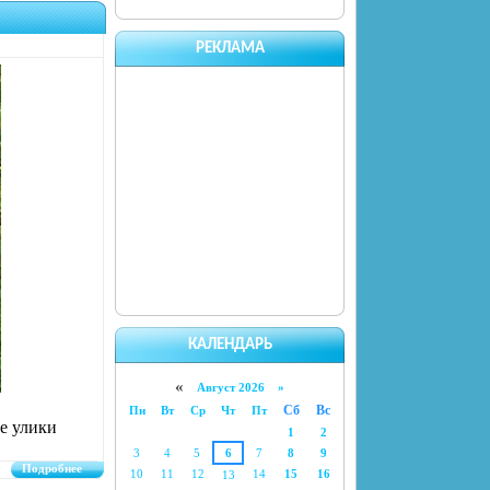
РЕКЛАМА
КАЛЕНДАРЬ
«
Август 2026 »
Сб
Вс
Пн
Вт
Ср
Чт
Пт
е улики
1
2
3
4
5
6
7
8
9
Подробнее
10
11
12
14
15
16
13