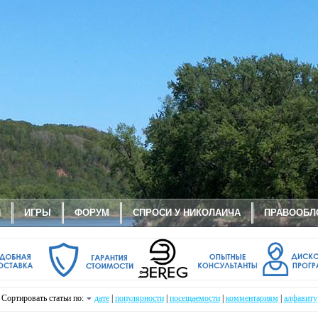
И
ИГРЫ
ФОРУМ
СПРОСИ У НИКОЛАИЧА
ПРАВООБЛ
Сортировать статьи по:
дате
|
популярности
|
посещаемости
|
комментариям
|
алфавиту