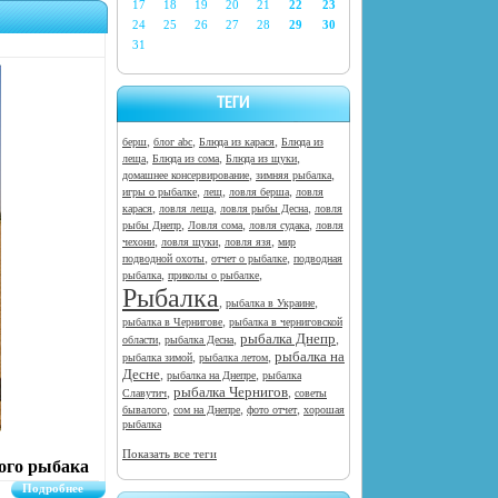
17
18
19
20
21
22
23
24
25
26
27
28
29
30
31
ТЕГИ
,
,
,
берш
блог abc
Блюда из карася
Блюда из
,
,
,
леща
Блюда из сома
Блюда из щуки
,
,
домашнее консервирование
зимняя рыбалка
,
,
,
игры о рыбалке
лещ
ловля берша
ловля
,
,
,
карася
ловля леща
ловля рыбы Десна
ловля
,
,
,
рыбы Днепр
Ловля сома
ловля судака
ловля
,
,
,
чехони
ловля щуки
ловля язя
мир
,
,
подводной охоты
отчет о рыбалке
подводная
,
,
рыбалка
приколы о рыбалке
Рыбалка
,
,
рыбалка в Украине
,
рыбалка в Чернигове
рыбалка в черниговской
рыбалка Днепр
,
,
,
области
рыбалка Десна
рыбалка на
,
,
рыбалка зимой
рыбалка летом
Десне
,
,
рыбалка на Днепре
рыбалка
рыбалка Чернигов
,
,
Славутич
советы
,
,
,
бывалого
сом на Днепре
фото отчет
хорошая
рыбалка
Показать все теги
ого рыбака
Подробнее