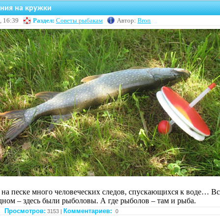
ния на кружки
, 16:39
Раздел:
Советы рыбакам
Автор:
Bron
, на песке много человеческих следов, спускающихся к воде… Вс
дном – здесь были рыболовы. А где рыболов – там и рыба.
Просмотров:
Комментариев:
3153 |
0