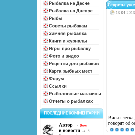
Рыбалка на Десне
Секреты уже
Рыбалка на Днепре
13-04-2013
Рыбы
Советы рыбакам
Зимняя рыбалка
Книги и журналы
Игры про рыбалку
Фото и видео
Рецепты для рыбаков
Карта рыбных мест
Форум
Ссылки
Рыболовные магазины
Отчеты о рыбалках
ПОСЛЕДНИЕ КОММЕНТАРИИ
Висит леска
говорят об о
Автор →
Bron
в новости →
В