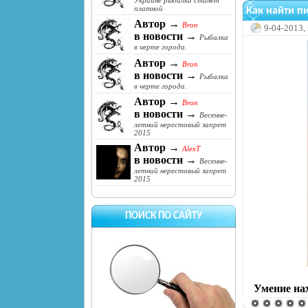
Украине рыбалка станет
платной
Как найти п
Автор →
Bron
9-04-2013,
в новости →
Рыбалка
в черте города.
Автор →
Bron
в новости →
Рыбалка
в черте города.
Автор →
Bron
в новости →
Весенне-
летний нерестовый запрет
2015
Автор →
AlexT
в новости →
Весенне-
летний нерестовый запрет
2015
ПОИСК ПО САЙТУ
Умение на