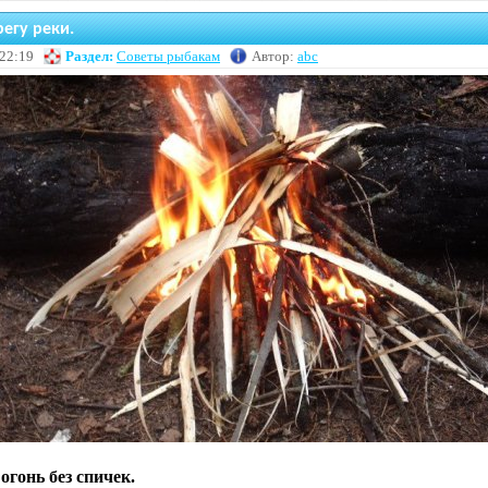
регу реки.
 22:19
Раздел:
Советы рыбакам
Автор:
abc
огонь без спичек.