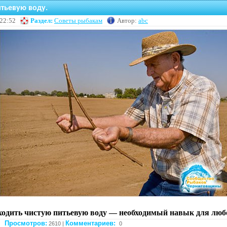
итьевую воду.
 22:52
Раздел:
Советы рыбакам
Автор:
abc
ходить чистую питьевую воду — необходимый навык для люб
Просмотров:
Комментариев:
2610 |
0