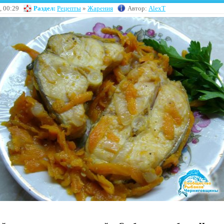
, 00:29
Раздел:
Рецепты
»
Жарения
Автор:
AlexT