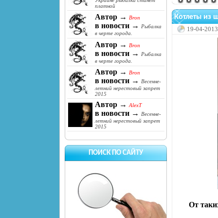
Украине рыбалка станет
платной
Автор →
Котлеты из щ
Bron
в новости →
Рыбалка
19-04-2013
в черте города.
Автор →
Bron
в новости →
Рыбалка
в черте города.
Автор →
Bron
в новости →
Весенне-
летний нерестовый запрет
2015
Автор →
AlexT
в новости →
Весенне-
летний нерестовый запрет
2015
ПОИСК ПО САЙТУ
От таки