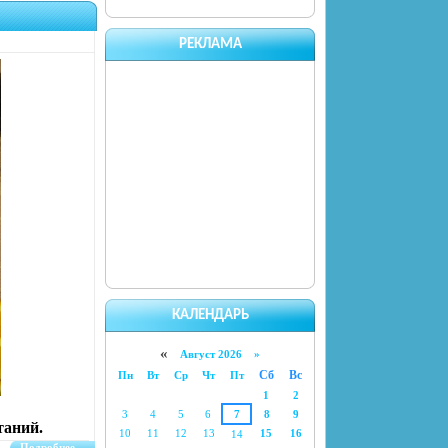
РЕКЛАМА
КАЛЕНДАРЬ
«
Август 2026 »
Сб
Вс
Пн
Вт
Ср
Чт
Пт
1
2
3
4
5
6
7
8
9
таний.
10
11
12
13
15
16
14
Подробнее