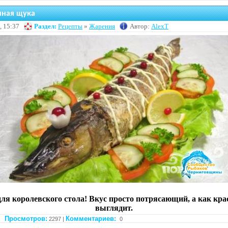
ная щука
, 15:37
Раздел:
Рецепты
»
Жарения
Автор:
AlexT
ля королевского стола! Вкус просто потрясающий, а как кра
выглядит.
Просмотров:
Комментариев:
2297 |
0