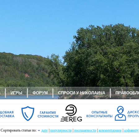
И
ИГРЫ
ФОРУМ
СПРОСИ У НИКОЛАИЧА
ПРАВООБЛ
Сортировать статьи по:
дате
|
популярности
|
посещаемости
|
комментариям
|
алфавиту