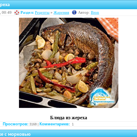
реха
, 00:49
Раздел:
Рецепты
»
Жарения
Автор:
Bron
Блюда из жереха
Просмотров:
Комментариев:
3168 |
1
ке с морковью