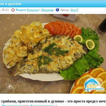
ми в духовке
, 16:51
Раздел:
Рецепты
»
Жарения
Автор:
AlexT
 грибами, приготовленный в духовке - это просто предел меч