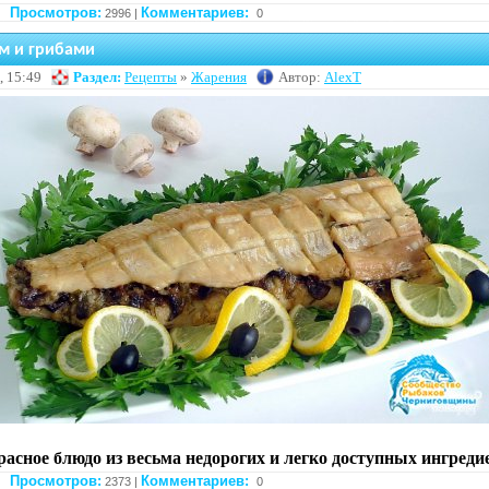
Просмотров:
Комментариев:
2996 |
0
м и грибами
, 15:49
Раздел:
Рецепты
»
Жарения
Автор:
AlexT
асное блюдо из весьма недорогих и легко доступных ингреди
Просмотров:
Комментариев:
2373 |
0