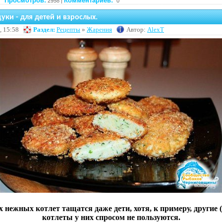
Просмотров:
Комментариев:
2958 |
0
уки - для детей и взрослых.
, 15:58
Раздел:
Рецепты
»
Жарения
Автор:
AlexT
х нежных котлет тащатся даже дети, хотя, к примеру, другие 
котлеты у них спросом не пользуются.