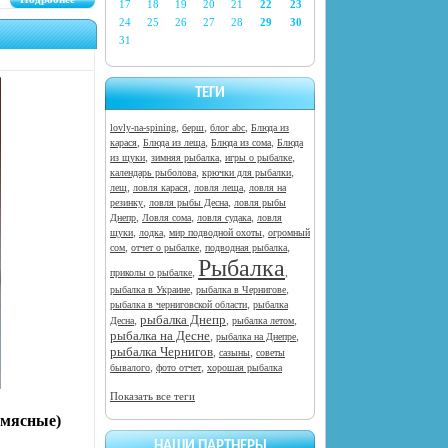
17
18
19
20
21
22
23
24
25
26
27
28
29
30
31
ТЕГИ
,
,
,
lovly-na-spining
берш
блог abc
Блюда из
,
,
,
карася
Блюда из леща
Блюда из сома
Блюда
,
,
,
из щуки
зимняя рыбалка
игры о рыбалке
,
,
календарь рыболова
крючки для рыбалки
,
,
,
лещ
ловля карася
ловля леща
ловля на
,
,
резинку
ловля рыбы Десна
ловля рыбы
,
,
,
Днепр
Ловля сома
ловля судака
ловля
,
,
,
щуки
лодка
мир подводной охоты
огромный
,
,
,
сом
отчет о рыбалке
подводная рыбалка
Рыбалка
,
,
приколы о рыбалке
,
,
рыбалка в Украине
рыбалка в Чернигове
,
рыбалка в черниговской области
рыбалка
рыбалка Днепр
,
,
,
Десна
рыбалка летом
рыбалка на Десне
,
,
рыбалка на Днепре
рыбалка Чернигов
,
,
сазыны
советы
,
,
бывалого
фото отчет
хорошая рыбалка
Показать все теги
(мясные)
НАШИ ПАРТНЕРЫ