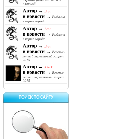
Украине рыбалка станет
платной
Автор →
Bron
в новости →
Рыбалка
в черте города.
Автор →
Bron
в новости →
Рыбалка
в черте города.
Автор →
Bron
в новости →
Весенне-
летний нерестовый запрет
2015
Автор →
AlexT
в новости →
Весенне-
летний нерестовый запрет
2015
ПОИСК ПО САЙТУ