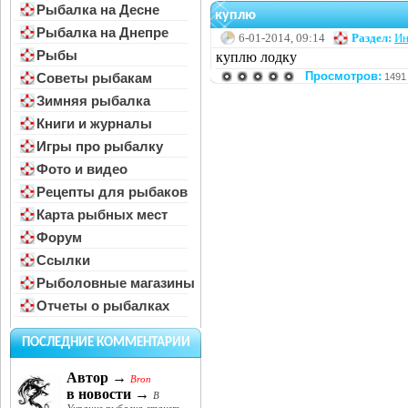
Рыбалка на Десне
куплю
Рыбалка на Днепре
6-01-2014, 09:14
Раздел:
Ин
Рыбы
куплю лодку
Просмотров:
Советы рыбакам
1491
Зимняя рыбалка
Книги и журналы
Игры про рыбалку
Фото и видео
Рецепты для рыбаков
Карта рыбных мест
Форум
Ссылки
Рыболовные магазины
Отчеты о рыбалках
ПОСЛЕДНИЕ КОММЕНТАРИИ
Автор →
Bron
в новости →
В