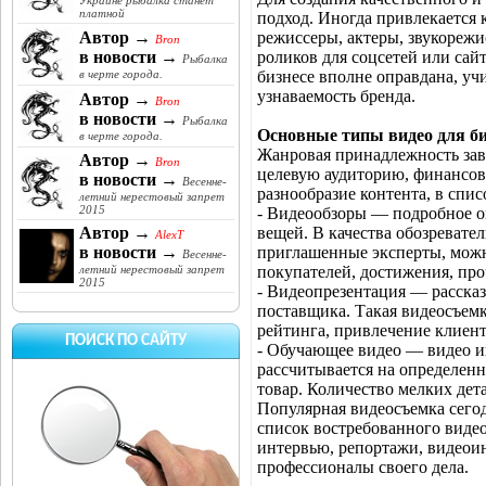
Украине рыбалка станет
платной
подход. Иногда привлекается
режиссеры, актеры, звукорежи
Автор →
Bron
роликов для соцсетей или сай
в новости →
Рыбалка
бизнесе вполне оправдана, учи
в черте города.
узнаваемость бренда.
Автор →
Bron
в новости →
Рыбалка
Основные типы видео для би
в черте города.
Жанровая принадлежность зави
Автор →
Bron
целевую аудиторию, финансов
в новости →
Весенне-
разнообразие контента, в спи
летний нерестовый запрет
2015
- Видеообзоры — подробное о
вещей. В качества обозревате
Автор →
AlexT
приглашенные эксперты, мож
в новости →
Весенне-
покупателей, достижения, про
летний нерестовый запрет
2015
- Видеопрезентация — рассказ
поставщика. Такая видеосъемк
рейтинга, привлечение клиент
ПОИСК ПО САЙТУ
- Обучающее видео — видео и
рассчитывается на определен
товар. Количество мелких дет
Популярная видеосъемка сего
список востребованного видео
интервью, репортажи, видеои
профессионалы своего дела.