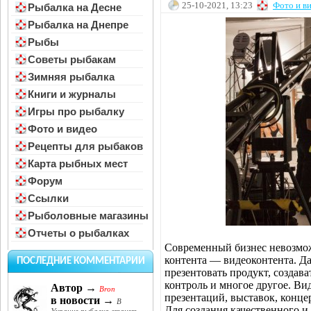
25-10-2021, 13:23
Фото и в
Рыбалка на Десне
Рыбалка на Днепре
Рыбы
Советы рыбакам
Зимняя рыбалка
Книги и журналы
Игры про рыбалку
Фото и видео
Рецепты для рыбаков
Карта рыбных мест
Форум
Ссылки
Рыболовные магазины
Отчеты о рыбалках
Современный бизнес невозмож
контента — видеоконтента. Да
ПОСЛЕДНИЕ КОММЕНТАРИИ
презентовать продукт, создав
контроль и многое другое. Ви
Автор →
Bron
презентаций, выставок, конце
в новости →
В
Для создания качественного 