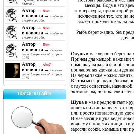
Украине рыбалка станет
платной
месяцы. Вода в это вре
Автор →
температуры, при которой ры
Bron
в новости →
исключением тех, кто на н
Рыбалка
в черте города.
может проходить как на н
Автор →
Bron
Рыба берет жадно, без пре
в новости →
Рыбалка
други
в черте города.
Автор →
Bron
в новости →
Весенне-
Окунь
в мае хорошо берет на 
летний нерестовый запрет
2015
Причем для каждой наживки тр
Автор →
помощь ультралайта и обычног
AlexT
в новости →
поплавочная удочка или донка
Весенне-
летний нерестовый запрет
На червя также можно ловить 
2015
В этом месяце окунь близко п
с глухой оснасткой, наживкой
экземпляры, но поклевки случ
ПОИСК ПО САЙТУ
Щука
в мае предпочитает кру
ловить на живца щуку в это в
или просто поплавочную удоч
В мае месяце щука ведет дово
водоему в поисках пищи, а в 
заросли осоки, камыша или п