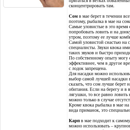
прятаться в ветках поваленны
сконцентрировать там.
Сом
в мае берет в течении вс
поэтому, рыбалка в мае на сом
Самые уловистые в это время 
попробовать ловить и на донку
утром, поэтому ее лучше комб
Самой уловистой снастью на с
специалисты. Звуки квока ими
таких звуков и быстро приходи
По собственному опыту могу ск
эффективнее, чем в другое вре
с лодок запрещена.
Для насадки можно использова
выбор самой лучшей насадки в
сказать, что сом лучше берет н
обитания. Если на берегу и в 
лягушки, то все равно ловить 
можно только в случае отсутс
Кроме квока рыбалка в мае на
вида приманок, это специальн
Карп
в мае подходит к самому 
можно использовать – крупно