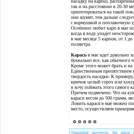
насадку на карпа), распаренн
так и на расстоянии в 20-30 м
ориентироваться на такой пока
они шумят, тем дальше следуе
с кормушкой и поплавочную у
Особенно любит карп в мае по
когда в воду упадет неосторож
в мае месяце 5 карпов, от 1 д
полметра.
Карась
в мае идет довольно х
буквально все, как обычного 
Кроме этого может брать и на 
Единственным препятствием н
твердость насадки. К примеру,
крючок целый горох или кукур
я хочу поймать этого самого к
Причем подмечено. Что на ку
караси весом до 500 грамм, ме
Ловить карася в мае можно по
место, осуществляем прикормк
Уважаемый посетитель, Вы зашли н