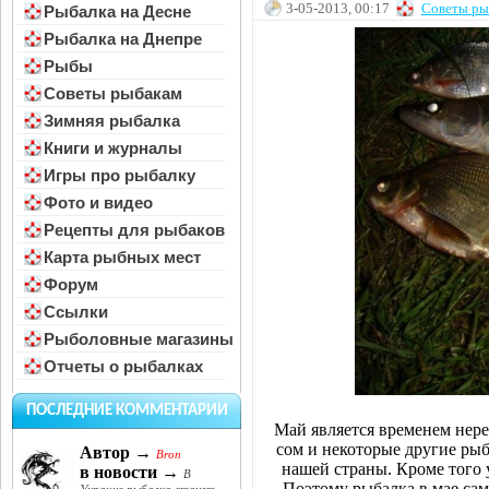
3-05-2013, 00:17
Советы ры
Рыбалка на Десне
Рыбалка на Днепре
Рыбы
Советы рыбакам
Зимняя рыбалка
Книги и журналы
Игры про рыбалку
Фото и видео
Рецепты для рыбаков
Карта рыбных мест
Форум
Ссылки
Рыболовные магазины
Отчеты о рыбалках
ПОСЛЕДНИЕ КОММЕНТАРИИ
Май является временем нерес
сом и некоторые другие рыб
Автор →
Bron
нашей страны. Кроме того у
в новости →
В
Поэтому рыбалка в мае сам