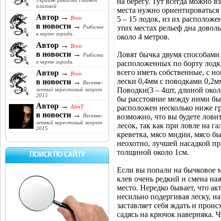
на берегу. Тут всегда можно в
Украине рыбалка станет
платной
места нужно ориентироваться 
Автор →
5 – 15 лодок, из их расположе
Bron
в новости →
этих местах рельеф дна доволь
Рыбалка
в черте города.
около 4 метров.
Автор →
Bron
в новости →
Ловят бычка двумя способами и
Рыбалка
в черте города.
расположенных по борту лодки
всего иметь собственные, с н
Автор →
Bron
лески 0,4мм с поводками 0,2м
в новости →
Весенне-
Поводки(3 – 4шт, длиной около
летний нерестовый запрет
2015
бы расстояние между ними бы
Автор →
расположен несколько ниже гр
AlexT
в новости →
возможно, что вы будете ловит
Весенне-
летний нерестовый запрет
лесок, так как при ловле на г
2015
креветка, мясо мидии, мясо бы
неохотно, лучшей насадкой пр
толщиной около 1см.
ПОИСК ПО САЙТУ
Если вы попали на бычковое ме
клев очень редкий и смена на
место. Нередко бывает, что ак
несильно подергивая леску, н
заставляет себя ждать и прои
садясь на крючок наверняка. Ч