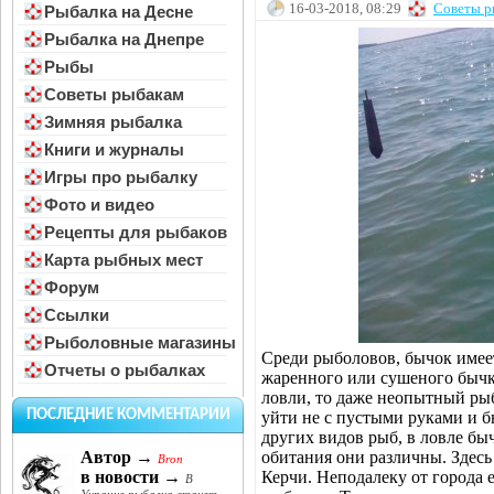
16-03-2018, 08:29
Советы р
Рыбалка на Десне
Рыбалка на Днепре
Рыбы
Советы рыбакам
Зимняя рыбалка
Книги и журналы
Игры про рыбалку
Фото и видео
Рецепты для рыбаков
Карта рыбных мест
Форум
Ссылки
Рыболовные магазины
Среди рыболовов, бычок имеет
Отчеты о рыбалках
жаренного или сушеного бычка
ловли, то даже неопытный рыб
ПОСЛЕДНИЕ КОММЕНТАРИИ
уйти не с пустыми руками и б
других видов рыб, в ловле быч
обитания они различны. Здесь
Автор →
Bron
Керчи. Неподалеку от города 
в новости →
В