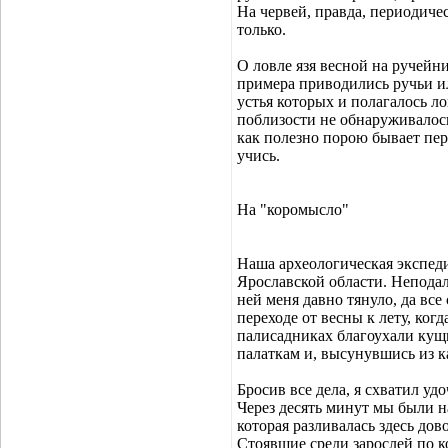
На червей, правда, периодичес
только.
О ловле язя весной на ручейн
примера приводились ручьи и
устья которых и полагалось л
поблизости не обнаруживалос
как полезно порою бывает пер
учись.
На "коромысло"
Наша археологическая экспеди
Ярославской области. Неподал
ней меня давно тянуло, да все
переходе от весны к лету, ког
палисадниках благоухали кущи
палаткам и, высунувшись из к
Бросив все дела, я схватил удо
Через десять минут мы были н
которая разливалась здесь до
Стоявшие среди зарослей по к