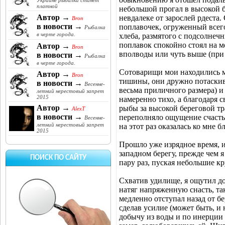
Украине рыбалка станет
платной
небольшой прогал в высокой б
Автор →
невдалеке от зарослей рдеста.
Bron
в новости →
поплавочек, огруженный всего
Рыбалка
в черте города.
хлеба, размятого с подсолнеч
поплавок спокойно стоял на м
Автор →
Bron
вполводы или чуть выше (при 
в новости →
Рыбалка
в черте города.
Сотоварищи мои находились ме
Автор →
Bron
тишины, они дружно потаскива
в новости →
Весенне-
весьма приличного размера) и
летний нерестовый запрет
2015
намеренно тихо, а благодаря 
Автор →
рыбы за высокой береговой тра
AlexT
в новости →
переполняло ощущение счастья
Весенне-
летний нерестовый запрет
на этот раз оказалась ко мне б
2015
Прошло уже изрядное время, и
западном берегу, прежде чем 
ПОИСК ПО САЙТУ
пару раз, пуская небольшие кру
Схватив удилище, я ощутил до
натяг напряженную снасть, так
медленно отступал назад от бе
сделав усилие (может быть, и 
добычу из воды и по инерции 