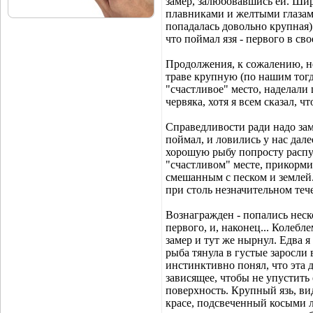
замер, залюбовавшись ей. Ши
плавниками и желтыми глазами
попадалась довольно крупная)
что поймал язя - первого в св
Продолжения, к сожалению, н
траве крупную (по нашим тог
"счастливое" место, наделали
червяка, хотя я всем сказал, чт
Справедливости ради надо заме
поймал, и ловились у нас дал
хорошую рыбу попросту распуг
"счастливом" месте, прикорми
смешанным с песком и землей.
при столь незначительном теч
Вознагражден - попались нес
первого, и, наконец... Колеб
замер и тут же нырнул. Едва я 
рыба тянула в густые заросли 
инстинктивно понял, что эта д
зависящее, чтобы не упустить 
поверхность. Крупный язь, ви
красе, подсвеченный косыми 