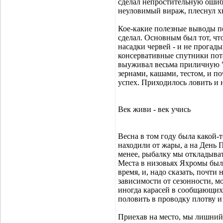
сделал непростительную ошибк
неуловимый вираж, плеснул хв
Кое-какие полезные выводы по
сделал. Основным был тот, что
насадки червей - и не прогады
консервативные спутники пота
выуживал весьма приличную "
зернами, кашами, тестом, и по
успех. Приходилось ловить и н
Век живи - век учись
Весна в том году была какой-
находили от жары, а на День П
менее, рыбалку мы откладывать
Места в низовьях Яхромы были
время, и, надо сказать, почти
зависимости от сезонности, м
иногда карасей в сообщающихс
половить в проводку плотву и 
Приехав на место, мы лишний р