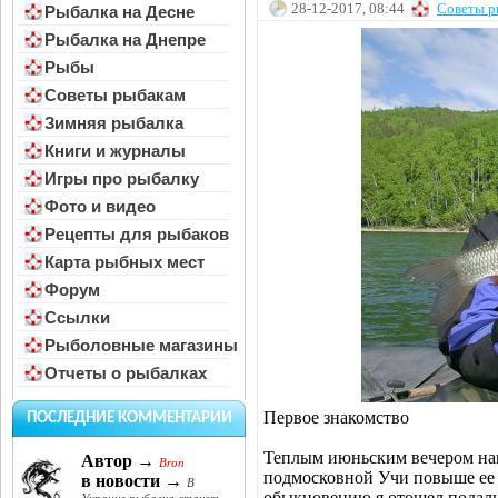
28-12-2017, 08:44
Советы р
Рыбалка на Десне
Рыбалка на Днепре
Рыбы
Советы рыбакам
Зимняя рыбалка
Книги и журналы
Игры про рыбалку
Фото и видео
Рецепты для рыбаков
Карта рыбных мест
Форум
Ссылки
Рыболовные магазины
Отчеты о рыбалках
Первое знакомство
ПОСЛЕДНИЕ КОММЕНТАРИИ
Теплым июньским вечером наш
Автор →
Bron
подмосковной Учи повыше ее 
в новости →
В
обыкновению я отошел подаль