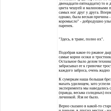
двенадцати-пятнадцати) то и 
цвета чешуей и малиновыми п
самых ног друг у друга. Впер
однако, была веская причина - 
коромысло" - добродушно улы
паренек.
"Здесь, в траве, полно их".
Подобрав какое-то ржавое дыря
самые корни осоки и тростник
Остальное было делом техник
забрасывал ее к гривочке трос
каждого заброса, очень жадно 
К сумеркам наша большая бре
махать удилищем, зато успели 
эксперимента мы наведались с
(правда, весьма солидных) п
личинкой. Язя не было.
Верно сказано в какой-то стар
и раньше, в других местах - 