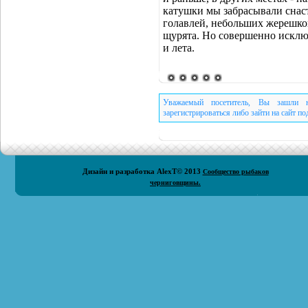
катушки мы забрасывали снаст
голавлей, небольших жерешков
щурята. Но совершенно исключ
и лета.
Уважаемый посетитель, Вы зашли н
зарегистрироваться либо зайти на сайт п
Дизайн и разработка
AlexT
© 2013
Сообщество рыбаков
черниговщины.