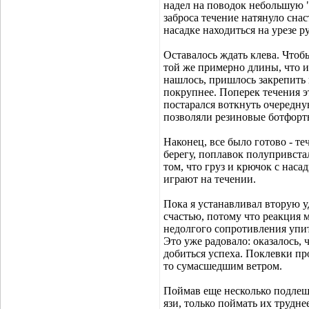
надел на поводок небольшую 
заброса течение натянуло снаст
насадке находиться на урезе ру
Оставалось ждать клева. Чтоб
той же примерно длины, что и
нашлось, пришлось закрепить
покрупнее. Поперек течения эт
постарался воткнуть очередну
позволяли резиновые ботфорт
Наконец, все было готово - т
берегу, поплавок полупривста
том, что груз и крючок с насад
играют на течении.
Пока я устанавливал вторую уд
счастью, потому что реакция м
недолгого сопротивления упи
Это уже радовало: оказалось, 
добиться успеха. Поклевки про
то сумасшедшим ветром.
Поймав еще несколько подлещи
язи, только поймать их трудн