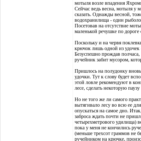
мотыля возле впадения Яхромы
Сейчас ведь весна, мотыля у м
сказать. Однажды весной, тож
водохранилища - один рыболов
Посетовав на отсутствие мотыл
маленькой речушке по дороге 
Поскольку и на червя поклев
крючок лишь одной из удочек -
Безуспешно прождав полчаса, 
ручейник забит мусором, кото
Пришлось на полудонку вновь
удочки. Тут к слову будет вс
этой ловле рекомендуют в кон
лесе, сделать некоторую паузу
Но не того же ли самого прак
вытягивало лесу во всю ее дли
опускаться на самое дно. Ита
заброса ждать почти не пришл
четырехметрового удилища) вс
пока у меня не кончились руч
(меньше трехсот граммов не бы
ручейником на крючке, произо