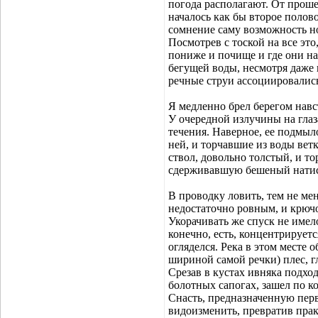
погода располагают. От проше
началось как бы второе полово
сомнение саму возможность но
Посмотрев с тоской на все это
пониже и почище и где они на
бегущей воды, несмотря даже 
речные струи ассоциировались
Я медленно брел берегом навс
У очередной излучины на глаз
течения. Наверное, ее подмыл
ней, и торчавшие из воды ве
ствол, довольно толстый, и т
сдерживавшую бешеный натис
В проводку ловить, тем не мен
недостаточно ровным, и крючо
Укорачивать же спуск не имело
конечно, есть, концентрируетс
огляделся. Река в этом месте
шириной самой речки) плес, г
Срезав в кустах ивняка подхо
болотных сапогах, зашел по к
Снасть, предназначенную перв
видоизменить, превратив прак