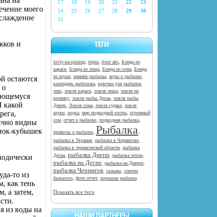
ана на
17
18
19
20
21
22
23
ечение моего
24
25
26
27
28
29
30
аслаждение
31
жков и
ТЕГИ
,
,
,
lovly-na-spining
берш
блог abc
Блюда из
,
,
,
карася
Блюда из леща
Блюда из сома
Блюда
,
,
,
из щуки
зимняя рыбалка
игры о рыбалке
ой остаются
,
,
календарь рыболова
крючки для рыбалки
 о
,
,
,
лещ
ловля карася
ловля леща
ловля на
тающемуся
,
,
резинку
ловля рыбы Десна
ловля рыбы
И какой
,
,
,
Днепр
Ловля сома
ловля судака
ловля
,
,
,
рега,
щуки
лодка
мир подводной охоты
огромный
,
,
,
сом
отчет о рыбалке
подводная рыбалка
лично видны
Рыбалка
инок-кубышек
,
,
приколы о рыбалке
,
,
рыбалка в Украине
рыбалка в Чернигове
,
рыбалка в черниговской области
рыбалка
рыбалка Днепр
,
,
,
Десна
рыбалка летом
риодически
рыбалка на Десне
,
,
рыбалка на Днепре
рыбалка Чернигов
,
,
сазыны
советы
уда-то из
,
,
бывалого
фото отчет
хорошая рыбалка
, как тень
, а затем,
Показать все теги
сти.
я из воды на
НАШИ ПАРТНЕРЫ