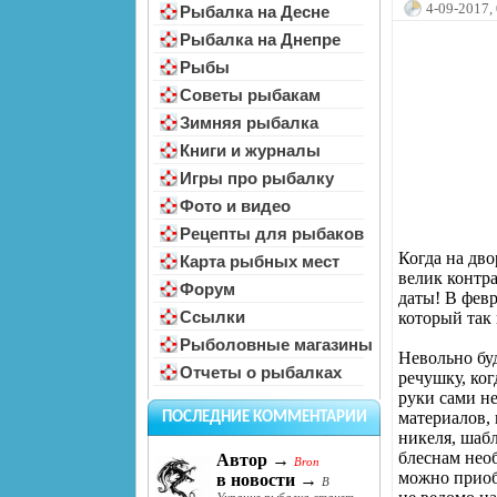
4-09-2017,
Рыбалка на Десне
Рыбалка на Днепре
Рыбы
Советы рыбакам
Зимняя рыбалка
Книги и журналы
Игры про рыбалку
Фото и видео
Рецепты для рыбаков
Когда на дво
Карта рыбных мест
велик контр
Форум
даты! В фев
Ссылки
который так
Рыболовные магазины
Невольно бу
Отчеты о рыбалках
речушку, ког
руки сами н
материалов,
ПОСЛЕДНИЕ КОММЕНТАРИИ
никеля, шабл
блеснам необ
Автор →
Bron
можно приоб
в новости →
В