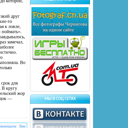
 до которой,
изкий друг
кие-то
я к ловле,
н поймать».
равдывалось,
раз замечал,
аиболее
мистично.
то
ыполняла. Во
только
 срок для
 В кругу
рельский жор
здок —
МЫ В СОЦ СЕТЯХ
екомендуем Вам