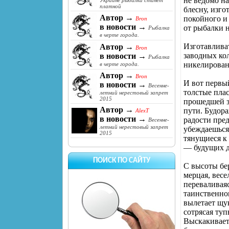
не ведомо н
Украине рыбалка станет
платной
блесну, изг
Автор →
покойного и
Bron
в новости →
от рыбалки н
Рыбалка
в черте города.
Изготавливат
Автор →
Bron
заводных ко
в новости →
Рыбалка
никелирован
в черте города.
Автор →
Bron
И вот первы
в новости →
Весенне-
толстые плас
летний нерестовый запрет
2015
прошедшей з
Автор →
пути. Будора
AlexT
в новости →
радости пред
Весенне-
летний нерестовый запрет
убеждаешься,
2015
тянущиеся к
— будущих д
ПОИСК ПО САЙТУ
С высоты бер
мерцая, вес
переваливаяс
таинственно
вылетает щук
сотрясая туп
Выскакивает 