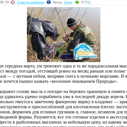
 08:59
Советы рыбакам
Автор:
Joker
673/
0
ре середина марта, ум тревожит одна и та же парадоксальная мыс
аст между погодой, отстоящей ровно на месяц раньше или позже
рале — с мутным небом, вихрями снега и ночными морозами. И в
 и хочется пышно назвать «весенним ликованием Природы».
доражит голову мысль о поездке на бережно хранимую в памяти
да удавалось удачно порыбачить уже в последней декаде апреля. 
евольно тянутся к заветному фанерному ящику в кладовке — хр
 инструментов и приспособлений для изготовления блесен: листо
онов, формочек для отливки грузиков и, главное, штампов для 
ходимой формы. Разумеется, все эти готовые изделия и аксессу
рести в рыболовных магазинах за небольшую цену, но какому ж