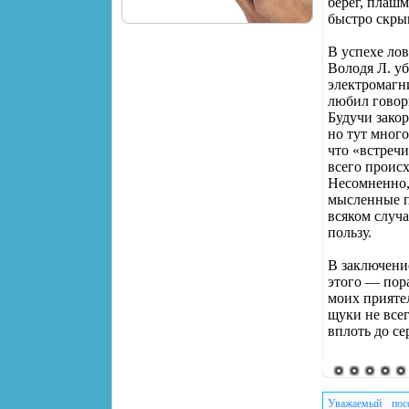
берег, плашм
быстро скры
В успехе ло
Володя Л. у
электромагн
любил говори
Будучи закор
но тут много
что «встреч
всего происх
Несомненно, 
мысленные п
всяком случ
пользу.
В заключени
этого — пор
моих прияте
щуки не все
вплоть до с
Уважаемый пос