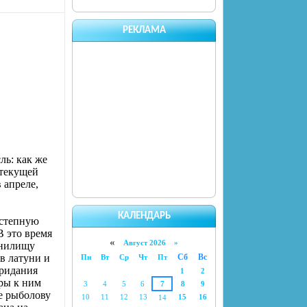
РЕКЛАМА
ль: как же
 текущей
 апреле,
КАЛЕНДАРЬ
 степную
В это время
«
Август 2026 »
анилищу
в латуни и
Сб
Вс
Пн
Вт
Ср
Чт
Пт
придания
1
2
ары к ним
3
4
5
6
7
8
9
е рыболову
10
11
12
13
15
16
14