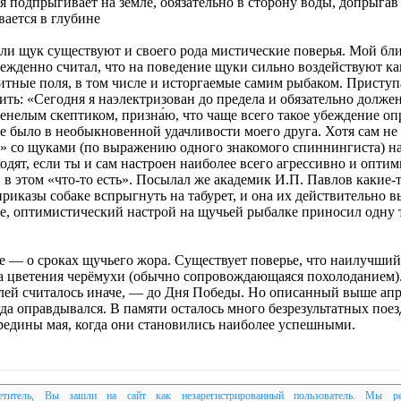
я подпрыгивает на земле, обязательно в сторону воды, допрыгав
вается в глубине
вли щук существуют и своего рода мистические поверья. Мой бл
бежденно считал, что на поведение щуки сильно воздействуют ка
итные поля, в том числе и исторгаемые самим рыбаком. Приступа
ть: «Сегодня я наэлектризован до предела и обязательно долже
енелым скептиком, призна́ю, что чаще всего такое убеждение оп
е было в необыкновенной удачливости моего друга. Хотя сам не 
и» со щуками (по выражению одного знакомого спиннингиста) н
одят, если ты и сам настроен наиболее всего агрессивно и опти
в этом «что-то есть». Посылал же академик И.П. Павлов какие-
риказы собаке вспрыгнуть на табурет, и она их действительно в
ае, оптимистический настрой на щучьей рыбалке приносил одну 
е — о сроках щучьего жора. Существует поверье, что наилучший
а цветения черёмухи (обычно сопровождающаяся похолоданием).
лей считалось иначе, — до Дня Победы. Но описанный выше ап
гда оправдывался. В памяти осталось много безрезультатных пое
ередины мая, когда они становились наиболее успешными.
етитель, Вы зашли на сайт как незарегистрированный пользователь. Мы р