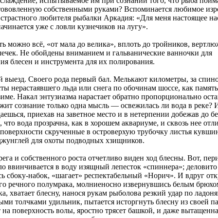
аслаждение, испытываемое им при сознании того, что рыба пойм
отововленную собственными руками? Вспоминается любимое изр
 страстного любителя рыбалки Аркадия: «Для меня настоящее н
ачинается уже с ловли кузнечиков на лугу».
ь можно всё, «от мала до велика», вплоть до тройников, вертлю
лечек. Не обойдены вниманием и гальванические ванночки для
ия блесен и инструмента для их полирования.
й выезд. Своего рода первый бал. Мелькают километры, за спин
ты нерастаявшего льда или снега по обочинам шоссе, как память
име. Накал энтузиазма нарастает обратно пропорционально ос
жит сознание только одна мысль — освежилась ли вода в реке? 
аешься, приехав на заветное место и в нетерпении добежав до бе
 что вода прозрачна, как в хорошем аквариуме, и сквозь нее от
 поверхности скрученные в островерхую трубочку листья кувш
жунглей для охоты подводных хзищников.
ега и собственного роста отчетливо виден ход блесны. Вот, пе
ело ввинчивается в воду изящный лепесток «спиннера»; деловито
ь сбоку-набок, «шагает» респектабельный «Норич». И вдруг отк
го речного полумрака, молниеносно извернувшись белым брюхом
а, хватает блесну, нанося рукам рыболова резкий удар по ладоням
ыми толчками удильник, пытается исторгнуть блесну из своей па
на поверхность волы, яростно трясет башкой, и даже вытащенна