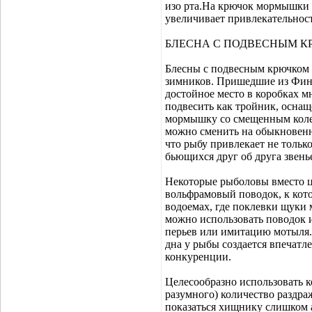
изо рта.На крючок мормышки 
увеличивает привлекательност
БЛЕСНА С ПОДВЕСНЫМ 
Блесны с подвесным крючком 
зимников. Пришедшие из Финл
достойное место в коробках 
подвесить как тройник, осна
мормышку со смещенным колеч
можно сменить на обыкновен
что рыбу привлекает не тольк
бьющихся друг об друга звень
Некоторые рыболовы вместо 
вольфрамовый поводок, к кот
водоемах, где поклевки щуки 
можно использовать поводок и
перьев или имитацию мотыля. 
дна у рыбы создается впечатле
конкуренции.
Целесообразно использовать к
разумного) количество раздра
показаться хищнику слишком 