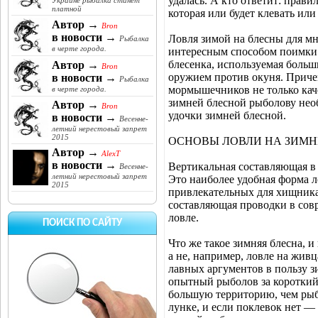
удалась. А кто ответит: прави
Украине рыбалка станет
платной
которая или будет клевать или
Автор →
Bron
в новости →
Ловля зимой на блесны для м
Рыбалка
в черте города.
интересным способом поимки о
блесенка, используемая боль
Автор →
Bron
оружием против окуня. Приче
в новости →
Рыбалка
мормышечников не только кач
в черте города.
зимней блесной рыболову нео
Автор →
Bron
удочки зимней блесной.
в новости →
Весенне-
летний нерестовый запрет
2015
ОСНОВЫ ЛОВЛИ НА ЗИМН
Автор →
AlexT
в новости →
Вертикальная составляющая в
Весенне-
летний нерестовый запрет
Это наиболее удобная форма л
2015
привлекательных для хищника
составляющая проводки в сов
ловле.
ПОИСК ПО САЙТУ
Что же такое зимняя блесна, 
а не, например, ловле на жив
лавных аргументов в пользу з
опытный рыболов за короткий
большую территорию, чем рыб
лунке, и если поклевок нет —