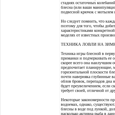
стадиях остаточных колебаний
блесна (или ваши манипуляции
подвесной крючок с мотылем
Но следует помнить, что кажд
поэтому для того, чтобы доби
характеристиками конкретной
моделях от известных произво
ТЕХНИКА ЛОВЛИ НА ЗИМ
Техника игры блесной в перву
приманки и подчеркивать ее о
скорее всего она наилучшим о
предпочитает планирующие, 
горизонтальной плоскости бл
почти наверняка глубинные в
облов бровок, перепадов дна 
будет преувеличением, если ск
требует своей, отличной от др
Некоторые закономерности пр
водоемах, однако, существуют
блесны в воде под лункой, до
насколько активна рыба в дан