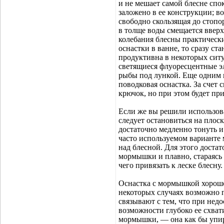
и не мешает самой блесне спо
заложено в ее конструкции; во
свободно скользящая до стопо
в толще воды смещается вверх,
колебания блесны практически
оснастки в ванне, то сразу ст
продуктивна в некоторых ситу
светящиеся флуоресцентные э
рыбы под лункой. Еще одним
поводковая оснастка. За счет 
крючок, но при этом будет пр
Если же вы решили использов
следует остановиться на плос
достаточно медленно тонуть и
часто используемом варианте 
над блесной. Для этого достато
мормышки и плавно, стараясь 
чего привязать к леске блесну.
Оснастка с мормышкой хорошо 
некоторых случаях возможно 
связывают с тем, что при не
возможности глубоко ее схват
мормышки, — она как бы упир