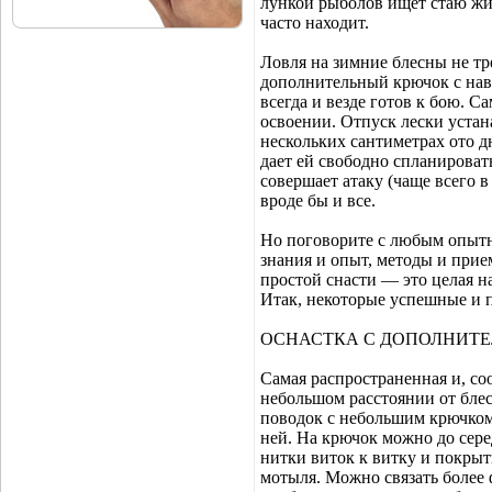
лункой рыболов ищет стаю жи
часто находит.
Ловля на зимние блесны не тр
дополнительный крючок с нав
всегда и везде готов к бою. С
освоении. Отпуск лески устан
нескольких сантиметрах ото д
дает ей свободно спланироват
совершает атаку (чаще всего 
вроде бы и все.
Но поговорите с любым опытн
знания и опыт, методы и прие
простой снасти — это целая н
Итак, некоторые успешные и 
ОСНАСТКА С ДОПОЛНИТ
Самая распространенная и, со
небольшом расстоянии от бле
поводок с небольшим крючком.
ней. На крючок можно до сере
нитки виток к витку и покрыт
мотыля. Можно связать более