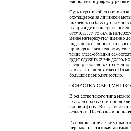
наиболее популярно у рыбы в
Суть игры такой оснастки закл
охотящегося за личинкой мотыл
поклевок на блесну с такой ос
их приходится на дополнител
отсутствует, то окунь интере
менее интересуется именно д
подсадить на дополнительный 
приводя к значительному уве
такие глаза-обманки самостоят
будет служить очень долго, но
среди рыболовов, что именно 
сам факт наличия глаза. Но мн
большой периодичностью.
ОСНАСТКА С МОРМЫШК
В оснастке такого типа можно
часто используют и при ловл
типов и форм. Все зависит от 
оснастки. Но обо всем по поря
Использование легких пласти
первых, пластиковая мормышк