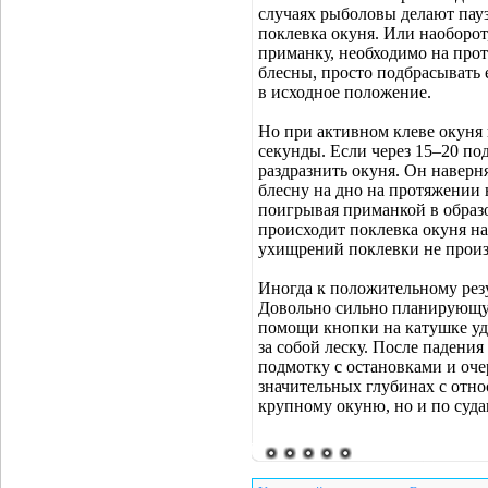
случаях рыболовы делают паузу
поклевка окуня. Или наоборот,
приманку, необходимо на прот
блесны, просто подбрасывать 
в исходное положение.
Но при активном клеве окуня 
секунды. Если через 15–20 по
раздразнить окуня. Он наверн
блесну на дно на протяжении 
поигрывая приманкой в образ
происходит поклевка окуня н
ухищрений поклевки не произо
Иногда к положительному рез
Довольно сильно планирующу
помощи кнопки на катушке уди
за собой леску. После паден
подмотку с остановками и оче
значительных глубинах с отно
крупному окуню, но и по суда