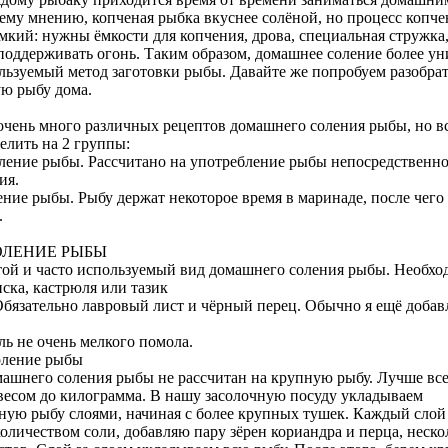
ему мнению, копченая рыбка вкуснее солёной, но процесс копче
мкий: нужны ёмкости для копчения, дрова, специальная стружка
 поддерживать огонь. Таким образом, домашнее соление более у
льзуемый метод заготовки рыбы. Давайте же попробуем разобрат
ую рыбу дома.
очень много различных рецептов домашнего соления рыбы, но в
елить на 2 группы:
оление рыбы. Рассчитано на употребление рыбы непосредственно
ия.
ение рыбы. Рыбу держат некоторое время в маринаде, после чего
.
ОЛЕНИЕ РЫБЫ
ой и часто используемый вид домашнего соления рыбы. Необхо
иска, кастрюля или тазик
 Обязательно лавровый лист и чёрный перец. Обычно я ещё доба
ль не очень мелкого помола.
оление рыбы
машнего соления рыбы не рассчитан на крупную рыбу. Лучше вс
весом до килограмма. В нашу засолочную посуду укладываем
ую рыбу слоями, начиная с более крупных тушек. Каждый слой
оличеством соли, добавляю пару зёрен кориандра и перца, неско