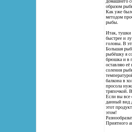
домашнего с
образом рыбк
Как уже был
методом про
рыбы.
Итак, тушки
быстрее и лу
головы. В эт
Большая рыб
рыбёшку я с
брюшка и в 
оставляю её
соления рыб
температуро
балкона в х
просола нуж
тряпочкой. В
Если вы все 
данный вид 
этот продук
этом!
Разнообразь
Приятного а