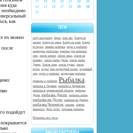
17
18
19
20
21
22
23
ния куда
24
25
26
27
28
29
30
, необходимо
31
ниверсальный
ься, как
ТЕГИ
се их можно
,
,
,
lovly-na-spining
берш
блог abc
Блюда из
,
,
,
карася
Блюда из леща
Блюда из сома
Блюда
,
,
,
из щуки
зимняя рыбалка
игры о рыбалке
 после
,
,
календарь рыболова
крючки для рыбалки
,
,
,
лещ
ловля карася
ловля леща
ловля на
,
,
резинку
ловля рыбы Десна
ловля рыбы
,
,
,
Днепр
Ловля сома
ловля судака
ловля
,
,
,
щуки
лодка
мир подводной охоты
огромный
,
,
,
сом
отчет о рыбалке
подводная рыбалка
Рыбалка
димо:
,
,
приколы о рыбалке
,
,
рыбалка в Украине
рыбалка в Чернигове
вляю
,
рыбалка в черниговской области
рыбалка
рыбалка Днепр
,
,
,
Десна
рыбалка летом
рыбалка на Десне
,
,
рыбалка на Днепре
рыбалка Чернигов
,
,
сазыны
советы
,
,
бывалого
фото отчет
хорошая рыбалка
его подойдут
Показать все теги
 покрывается
лько
НАШИ ПАРТНЕРЫ