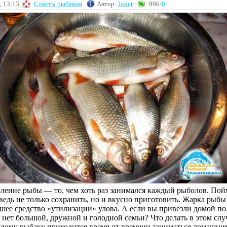
, 13:13
Советы рыбакам
Автор:
Joker
996/
0
ление рыбы — то, чем хоть раз занимался каждый рыболов. По
едь не только сохранить, но и вкусно приготовить. Жарка рыбы 
чшее средство «утилизации» улова. А если вы привезли домой п
 нет большой, дружной и голодной семьи? Что делать в этом слу
дому рыбаку приходится время от времени заниматься домашни