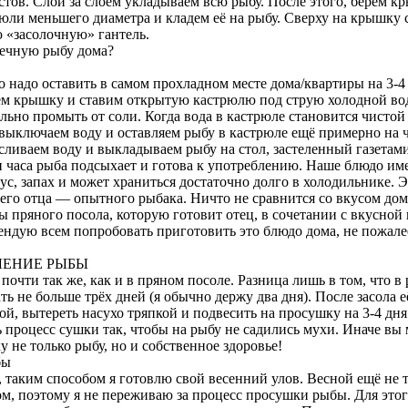
тов. Слой за слоем укладываем всю рыбу. После этого, берем к
рюли меньшего диаметра и кладем её на рыбу. Сверху на крышку 
 «засолочную» гантель.
речную рыбу дома?
о надо оставить в самом прохладном месте дома/квартиры на 3-4
ем крышку и ставим открытую кастрюлю под струю холодной во
ьно промыть от соли. Когда вода в кастрюле становится чистой
 выключаем воду и оставляем рыбу в кастрюле ещё примерно на ч
 сливаем воду и выкладываем рыбу на стол, застеленный газетам
и часа рыба подсыхает и готова к употреблению. Наше блюдо им
ус, запах и может храниться достаточно долго в холодильнике. 
его отца — опытного рыбака. Ничто не сравнится со вкусом до
 пряного посола, которую готовит отец, в сочетании с вкусной
ендую всем попробовать приготовить это блюдо дома, не пожале
ЛЕНИЕ РЫБЫ
 почти так же, как и в пряном посоле. Разница лишь в том, что в
ь не больше трёх дней (я обычно держу два дня). После засола 
й, вытереть насухо тряпкой и подвесить на просушку на 3-4 дн
 процесс сушки так, чтобы на рыбу не садились мухи. Иначе вы
у не только рыбу, но и собственное здоровье!
бы
 таким способом я готовлю свой весенний улов. Весной ещё не 
ом, поэтому я не переживаю за процесс просушки рыбы. Для этог