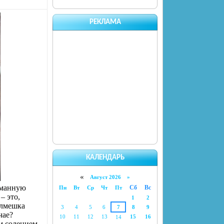
РЕКЛАМА
КАЛЕНДАРЬ
«
Август 2026 »
йманную
Сб
Вс
Пн
Вт
Ср
Чт
Пт
– это,
1
2
олмешка
3
4
5
6
7
8
9
чае?
10
11
12
13
15
16
14
м солением