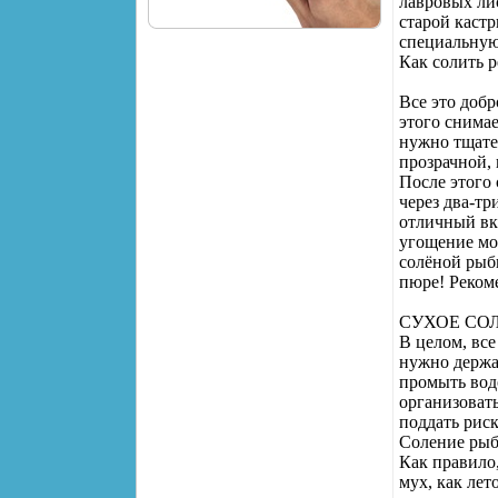
лавровых лис
старой каст
специальную
Как солить 
Все это добр
этого снима
нужно тщател
прозрачной,
После этого
через два-тр
отличный вк
угощение мо
солёной рыбы
пюре! Реком
СУХОЕ СО
В целом, все
нужно держат
промыть водо
организовать
поддать риск
Соление ры
Как правило,
мух, как лет