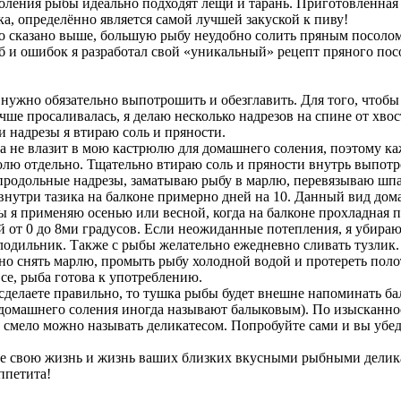
оления рыбы идеально подходят лещи и тарань. Приготовленная
а, определённо является самой лучшей закуской к пиву!
о сказано выше, большую рыбу неудобно солить пряным посоло
б и ошибок я разработал свой «уникальный» рецепт пряного пос
 нужно обязательно выпотрошить и обезглавить. Для того, чтобы
чше просаливалась, я делаю несколько надрезов на спине от хвос
и надрезы я втираю соль и пряности.
а не влазит в мою кастрюлю для домашнего соления, поэтому к
олю отдельно. Тщательно втираю соль и пряности внутрь выпот
продольные надрезы, заматываю рыбу в марлю, перевязываю шп
 внутри тазика на балконе примерно дней на 10. Данный вид до
ы я применяю осенью или весной, когда на балконе прохладная п
й от 0 до 8ми градусов. Если неожиданные потепления, я убираю
олодильник. Также с рыбы желательно ежедневно сливать тузлик.
но снять марлю, промыть рыбу холодной водой и протереть пол
се, рыба готова к употреблению.
сделаете правильно, то тушка рыбы будет внешне напоминать ба
домашнего соления иногда называют балыковым). По изысканно
т смело можно называть деликатесом. Попробуйте сами и вы убед
те свою жизнь и жизнь ваших близких вкусными рыбными делик
ппетита!