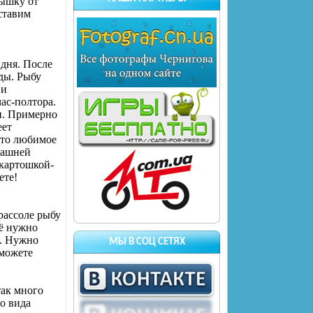
рышку от
ставим
 дня. После
ды. Рыбу
 и
ас-полтора.
и. Примерно
еет
Это любимое
машней
 картошкой-
ете!
 рассоле рыбу
её нужно
я. Нужно
МЫ В СОЦ СЕТЯХ
 можете
так много
о вида