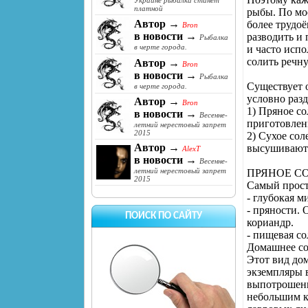
Украине рыбалка станет
платной
рыбы. По мо
Автор →
более трудоё
Bron
в новости →
разводить и
Рыбалка
в черте города.
и часто испо
солить речн
Автор →
Bron
в новости →
Рыбалка
Существует 
в черте города.
условно разд
Автор →
Bron
1) Пряное с
в новости →
Весенне-
приготовлен
летний нерестовый запрет
2015
2) Сухое сол
Автор →
высушивают
AlexT
в новости →
Весенне-
летний нерестовый запрет
ПРЯНОЕ С
2015
Самый прост
- глубокая м
- пряности.
ПОИСК ПО САЙТУ
кориандр.
- пищевая со
Домашнее с
Этот вид до
экземпляры 
выпотрошенн
небольшим к