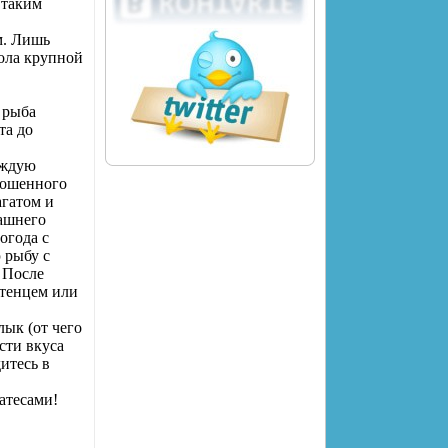
 таким
м. Лишь
ола крупной
 рыба
та до
аждую
рошенного
агатом и
машнего
огода с
 рыбу с
 После
отенцем или
лык (от чего
сти вкуса
итесь в
атесами!