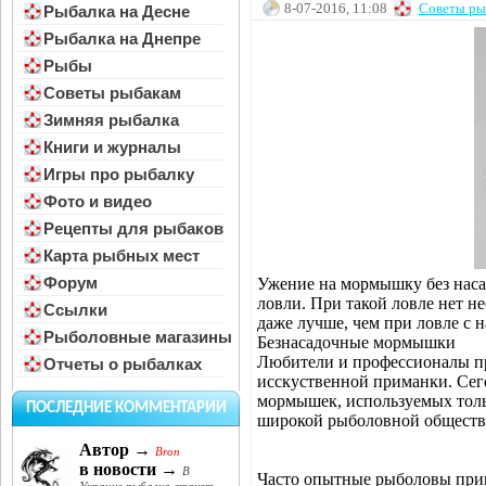
8-07-2016, 11:08
Советы ры
Рыбалка на Десне
Рыбалка на Днепре
Рыбы
Советы рыбакам
Зимняя рыбалка
Книги и журналы
Игры про рыбалку
Фото и видео
Рецепты для рыбаков
Карта рыбных мест
Форум
Ужение на мормышку без наса
ловли. При такой ловле нет н
Ссылки
даже лучше, чем при ловле с н
Рыболовные магазины
Безнасадочные мормышки
Любители и профессионалы п
Отчеты о рыбалках
исскуственной приманки. Сег
мормышек, используемых тольк
ПОСЛЕДНИЕ КОММЕНТАРИИ
широкой рыболовной обществ
Автор →
Bron
в новости →
В
Часто опытные рыболовы при