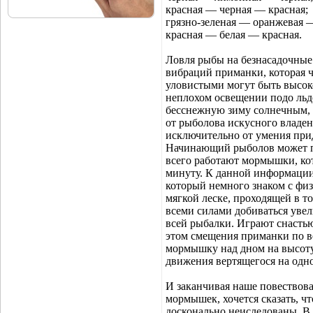
красная — черная — красная;
грязно-зеленая — оранжевая —
красная — белая — красная.
Ловля рыбы на безнасадочные
вибраций приманки, которая ч
уловистыми могут быть высок
неплохом освещении подо льдо
бесснежную зиму солнечным, 
от рыболова искусного владен
исключительно от умения при
Начинающий рыболов может п
всего работают мормышки, кот
минуту. К данной информации
который немного знаком с физ
мягкой леске, проходящей в т
всеми силами добиваться увел
всей рыбалки. Играют снасть
этом смещения приманки по в
мормышку над дном на высоту
движения вертящегося на одно
И заканчивая наше повествова
мормышек, хочется сказать, ч
досконально неиследованы. В