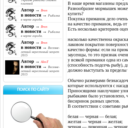
Украине рыбалка станет
В наше время магазины предл
платной
Разнообразие мормышек может
Автор →
Bron
купить?
в новости →
Рыбалка
Покупка приманок дело очень 
в черте города.
на качество приманок, ведь от
Автор →
Bron
Есть несколько критериев оце
в новости →
Рыбалка
в черте города.
насколько качественна окраск
Автор →
Bron
лаковом покрытии поверхнос
в новости →
Весенне-
качество формы: если на прим
летний нерестовый запрет
заусенцы, то это признак очен
2015
у всякой приманки одна из са
Автор →
AlexT
(способность подсечь рыбу), 
в новости →
Весенне-
должно выступать за пределы
летний нерестовый запрет
2015
Обычно размерами безнасадо
которые используются с насад
ПОИСК ПО САЙТУ
Приносящими наилучшие уло
рыбаками было установлено, 
бисиринок разных цветов.
В соответствии с советами ры
белая — черная — белая;
желтая — черная — желтая;
черная — лимонная — черная;