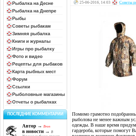
25-06-2016, 14:03
Советы р
Рыбалка на Десне
Рыбалка на Днепре
Рыбы
Советы рыбакам
Зимняя рыбалка
Книги и журналы
Игры про рыбалку
Фото и видео
Рецепты для рыбаков
Карта рыбных мест
Форум
Ссылки
Рыболовные магазины
Отчеты о рыбалках
Помимо грамотно подобранных
ПОСЛЕДНИЕ КОММЕНТАРИИ
рыболова не менее важным ус
одежды. В наше время придум
Автор →
Bron
гардероба, которые помогут В
в новости →
В
различных внешних факторов