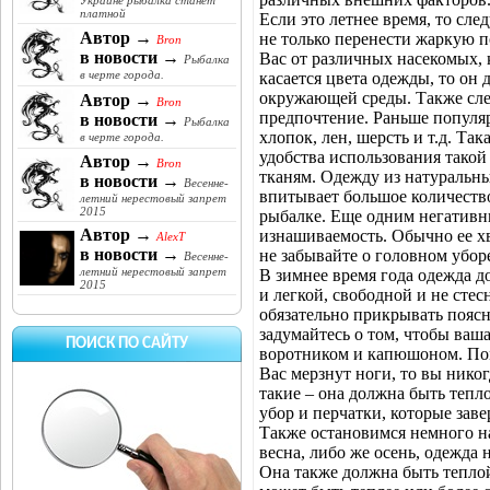
Украине рыбалка станет
платной
Если это летнее время, то сл
Автор →
не только перенести жаркую п
Bron
в новости →
Вас от различных насекомых, 
Рыбалка
в черте города.
касается цвета одежды, то он
окружающей среды. Также след
Автор →
Bron
предпочтение. Раньше популяр
в новости →
Рыбалка
хлопок, лен, шерсть и т.д. Та
в черте города.
удобства использования такой
Автор →
Bron
тканям. Одежду из натуральны
в новости →
Весенне-
впитывает большое количество
летний нерестовый запрет
2015
рыбалке. Еще одним негативн
Автор →
изнашиваемость. Обычно ее хв
AlexT
в новости →
не забывайте о головном убор
Весенне-
летний нерестовый запрет
В зимнее время года одежда д
2015
и легкой, свободной и не сте
обязательно прикрывать поясн
задумайтесь о том, чтобы ваша
ПОИСК ПО САЙТУ
воротником и капюшоном. Помн
Вас мерзнут ноги, то вы нико
такие – она должна быть тепл
убор и перчатки, которые за
Также остановимся немного на
весна, либо же осень, одежда 
Она также должна быть тепло