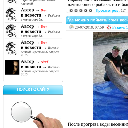
Украине рыбалка станет
платной
начинающего рыбака, но и бы
Автор →
Просмотров:
Bron
917 
в новости →
Рыбалка
в черте города.
Где можно поймать сома вес
Автор →
Bron
26-07-2019, 07:59
Раздел:
С
в новости →
Рыбалка
в черте города.
Автор →
Bron
в новости →
Весенне-
летний нерестовый запрет
2015
Автор →
AlexT
в новости →
Весенне-
летний нерестовый запрет
2015
ПОИСК ПО САЙТУ
После прогрева воды весенни