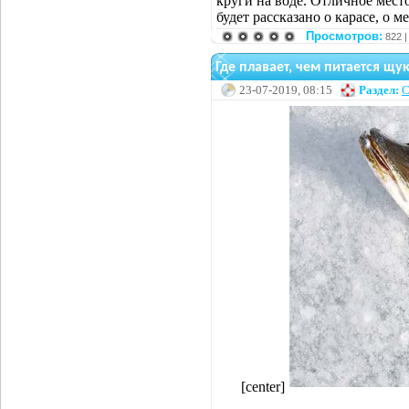
круги на воде. Отличное место
будет рассказано о карасе, о м
Просмотров:
822 
Где плавает, чем питается щу
23-07-2019, 08:15
Раздел:
С
[center]