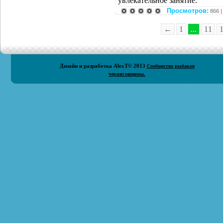
увлекательное занятие.
Просмотров:
866 
←
1
...
11
Дизайн и разработка
AlexT
© 2013
Сообщество рыбаков
черниговщины.