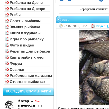
Рыбалка на Десне
Рыбалка на Днепре
Сортировать статьи по:
Рыбы
Карась
Советы рыбакам
27-07-2019, 05:28
Раздел:
С
Зимняя рыбалка
Книги и журналы
Игры про рыбалку
Фото и видео
Рецепты для рыбаков
Карта рыбных мест
Форум
Ссылки
Рыболовные магазины
Отчеты о рыбалках
ПОСЛЕДНИЕ КОММЕНТАРИИ
Автор →
Bron
в новости →
В
Карась, одна из самых извест