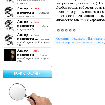
Украине рыбалка станет
(нагрудная сумка / жилет). De
платной
Особая вощеная брезентовая т
Автор →
Bron
школьного ранца, однако из
в новости →
Рыбалка
Рюкзак оснащен защищенным о
в черте города.
множество внешних карманов
Автор →
Bron
в новости →
Рыбалка
в черте города.
Автор →
Bron
в новости →
Уважаемый посетитель, Вы зашли н
Весенне-
зарегистрироваться либо зайти на сайт п
летний нерестовый запрет
2015
Автор →
AlexT
в новости →
Весенне-
летний нерестовый запрет
2015
ПОИСК ПО САЙТУ