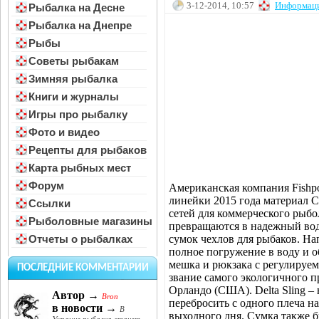
3-12-2014, 10:57
Информац
Рыбалка на Десне
Рыбалка на Днепре
Рыбы
Советы рыбакам
Зимняя рыбалка
Книги и журналы
Игры про рыбалку
Фото и видео
Рецепты для рыбаков
Карта рыбных мест
Форум
Американская компания Fishpo
линейки 2015 года материал 
Ссылки
сетей для коммерческого рыбо
Рыболовные магазины
превращаются в надежный вод
сумок чехлов для рыбаков. На
Отчеты о рыбалках
полное погружение в воду и 
мешка и рюкзака с регулируе
ПОСЛЕДНИЕ КОММЕНТАРИИ
звание самого экологичного 
Орландо (США). Delta Sling –
Автор →
Bron
перебросить с одного плеча н
в новости →
В
выходного дня. Сумка также бы