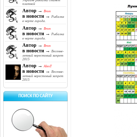
Украине рыбалка станет
платной
Автор →
Bron
в новости →
Рыбалка
в черте города.
Автор →
Bron
в новости →
Рыбалка
в черте города.
Автор →
Bron
в новости →
Весенне-
летний нерестовый запрет
2015
Автор →
AlexT
в новости →
Весенне-
летний нерестовый запрет
2015
ПОИСК ПО САЙТУ