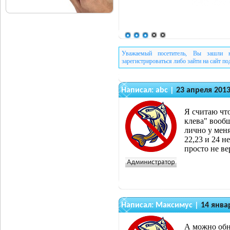
Уважаемый посетитель, Вы зашли н
зарегистрироваться либо зайти на сайт п
Написал:
abc
|
23 апреля 2013
Я считаю что
клева" вообщ
лично у меня
22,23 и 24 н
просто не в
Написал:
Максимус
|
14 янва
А можно обн