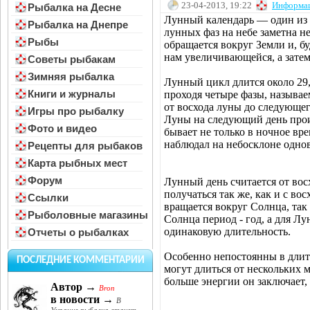
23-04-2013, 19:22
Информа
Рыбалка на Десне
Лунный календарь — один из с
Рыбалка на Днепре
лунных фаз на небе заметна 
Рыбы
обращается вокруг Земли и, б
нам увеличивающейся, а зате
Советы рыбакам
Зимняя рыбалка
Лунный цикл длится около 29,
Книги и журналы
проходя четыре фазы, называ
от восхода луны до следующег
Игры про рыбалку
Луны на следующий день прои
Фото и видео
бывает не только в ночное вре
наблюдал на небосклоне однов
Рецепты для рыбаков
Карта рыбных мест
Форум
Лунный день считается от вос
получаться так же, как и с вос
Ссылки
вращается вокруг Солнца, так 
Рыболовные магазины
Солнца период - год, а для Л
одинаковую длительность.
Отчеты о рыбалках
Особенно непостоянны в длит
ПОСЛЕДНИЕ КОММЕНТАРИИ
могут длиться от нескольких 
больше энергии он заключает,
Автор →
Bron
в новости →
В