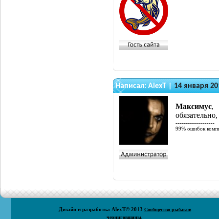
Написал:
AlexT
|
14 января 20
Максимус
,
обязательно,
--------------------
99% ошибок компь
Дизайн и разработка
AlexT
© 2013
Сообщество рыбаков
черниговщины.