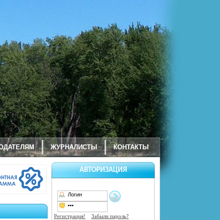
ОДАТЕЛЯМ
ЖУРНАЛИСТЫ
КОНТАКТЫ
АВТОРИЗАЦИЯ
Регистрация!
Забыли пароль?