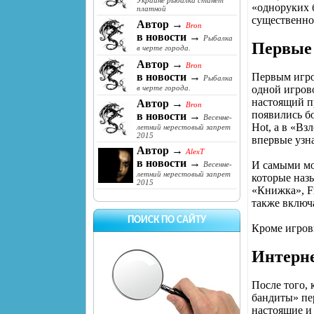
Украине рыбалка станет
«одноруких 
платной
существенно
Автор →
Bron
в новости →
Рыбалка
Первые
в черте города.
Автор →
Bron
Первым игро
в новости →
Рыбалка
одной игров
в черте города.
настоящий пр
Автор →
Bron
появились бо
в новости →
Весенне-
Hot, а в «В
летний нерестовый запрет
2015
впервые узна
Автор →
AlexT
в новости →
И самыми мо
Весенне-
летний нерестовый запрет
которые наз
2015
«Книжка», Fr
также включ
ПОИСК ПО САЙТУ
Кроме игров
Интерне
После того, 
бандиты» пе
настоящие и