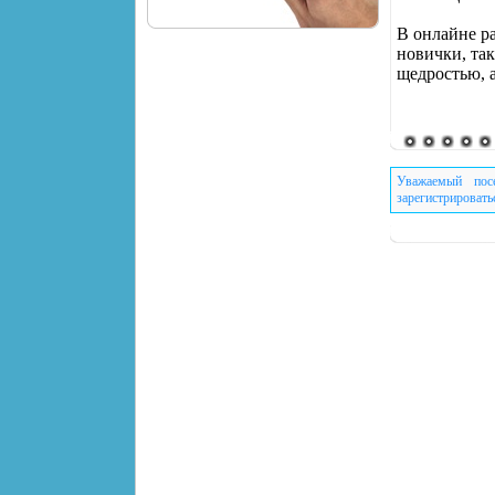
В онлайне ра
новички, та
щедростью, а
Уважаемый пос
зарегистрировать