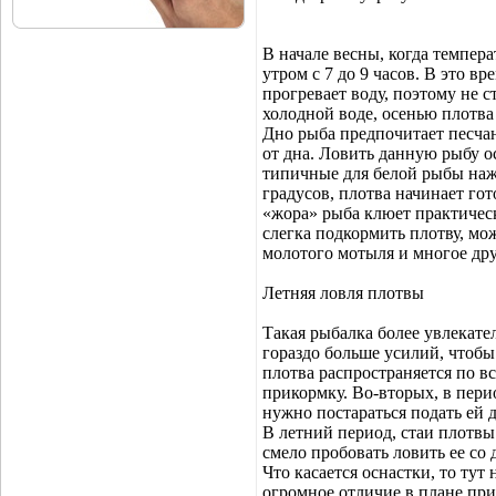
В начале весны, когда темпера
утром с 7 до 9 часов. В это вр
прогревает воду, поэтому не с
холодной воде, осенью плотва
Дно рыба предпочитает песчан
от дна. Ловить данную рыбу о
типичные для белой рыбы нажи
градусов, плотва начинает го
«жора» рыба клюет практическ
слегка подкормить плотву, мо
молотого мотыля и многое дру
Летняя ловля плотвы
Такая рыбалка более увлекате
гораздо больше усилий, чтоб
плотва распространяется по в
прикормку. Во-вторых, в перио
нужно постараться подать ей 
В летний период, стаи плотвы
смело пробовать ловить ее со 
Что касается оснастки, то тут
огромное отличие в плане пр