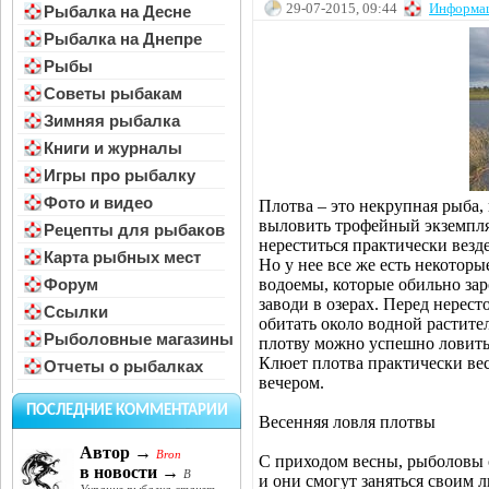
29-07-2015, 09:44
Информа
Рыбалка на Десне
Рыбалка на Днепре
Рыбы
Советы рыбакам
Зимняя рыбалка
Книги и журналы
Игры про рыбалку
Фото и видео
Плотва – это некрупная рыба,
выловить трофейный экземпляр
Рецепты для рыбаков
нереститься практически везде
Карта рыбных мест
Но у нее все же есть некотор
водоемы, которые обильно зар
Форум
заводи в озерах. Перед нерест
Ссылки
обитать около водной растите
Рыболовные магазины
плотву можно успешно ловить
Клюет плотва практически вес
Отчеты о рыбалках
вечером.
ПОСЛЕДНИЕ КОММЕНТАРИИ
Весенняя ловля плотвы
Автор →
Bron
С приходом весны, рыболовы о
в новости →
В
и они смогут заняться своим 