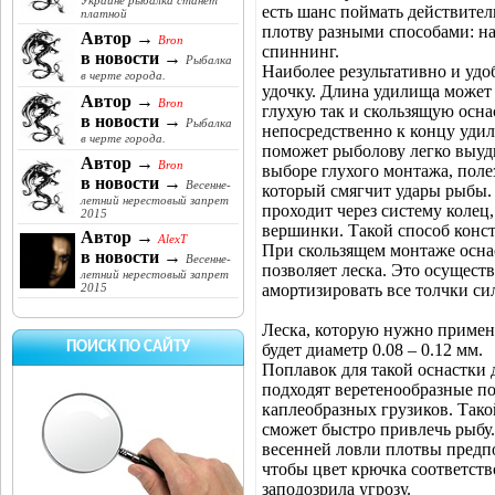
Украине рыбалка станет
есть шанс поймать действите
платной
плотву разными способами: на
Автор →
Bron
спиннинг.
в новости →
Рыбалка
Наиболее результативно и удо
в черте города.
удочку. Длина удилища может 
Автор →
Bron
глухую так и скользящую оснас
в новости →
Рыбалка
непосредственно к концу удил
в черте города.
поможет рыболову легко выуди
Автор →
Bron
выборе глухого монтажа, поле
в новости →
Весенне-
который смягчит удары рыбы. 
летний нерестовый запрет
проходит через систему колец
2015
вершинки. Такой способ конст
Автор →
AlexT
При скользящем монтаже осна
в новости →
Весенне-
позволяет леска. Это осуществ
летний нерестовый запрет
амортизировать все толчки си
2015
Леска, которую нужно примен
ПОИСК ПО САЙТУ
будет диаметр 0.08 – 0.12 мм.
Поплавок для такой оснастки
подходят веретенообразные по
каплеобразных грузиков. Тако
сможет быстро привлечь рыбу.
весенней ловли плотвы предп
чтобы цвет крючка соответст
заподозрила угрозу.