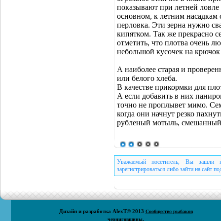
показывают при летней ловле 
основном, к летним насадкам о
перловка. Эти зерна нужно сва
кипятком. Так же прекрасно с
отметить, что плотва очень л
небольшой кусочек на крючок
А наиболее старая и проверен
или белого хлеба.
В качестве прикормки для пло
А если добавить в них паниро
точно не проплывет мимо. Се
когда они начнут резко пахнут
рубленый мотыль, смешанный 
Уважаемый посетитель, Вы зашли н
зарегистрироваться либо зайти на сайт п
Дизайн и разработка
AlexT
© 2013
Сообщество рыбаков
черниговщины.