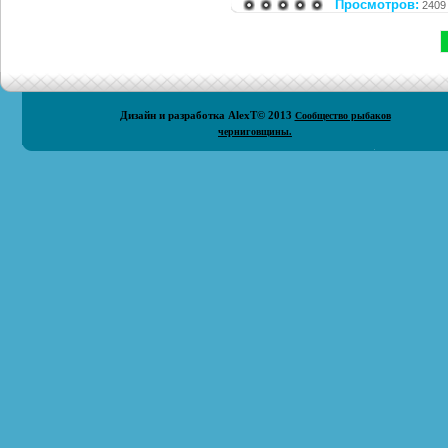
Просмотров:
2409
Дизайн и разработка
AlexT
© 2013
Сообщество рыбаков
черниговщины.