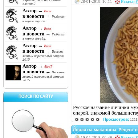
Украине рыбалка станет
28-01-2019, 10:11
Раздел:
Р
платной
Автор →
Bron
в новости →
Рыбалка
в черте города.
Автор →
Bron
в новости →
Рыбалка
в черте города.
Автор →
Bron
в новости →
Весенне-
летний нерестовый запрет
2015
Автор →
AlexT
в новости →
Весенне-
летний нерестовый запрет
2015
ПОИСК ПО САЙТУ
Русское название личинки мух
опарой, знакомой большинству
Просмотров:
1221
Ловля на макароны. Рецепт 
10-05-2018, 09:46
Раздел:
Р