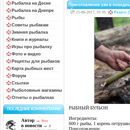
Рыбалка на Десне
Приготовление ухи в походны
Рыбалка на Днепре
21-06-2017, 10:30
Раздел:
Р
Рыбы
Советы рыбакам
Зимняя рыбалка
Книги и журналы
Игры про рыбалку
Фото и видео
Рецепты для рыбаков
Карта рыбных мест
Форум
Ссылки
Рыболовные магазины
Отчеты о рыбалках
РЫБНЫЙ БУЛЬОН
ПОСЛЕДНИЕ КОММЕНТАРИИ
Ингредиенты:
Автор →
Bron
600 г рыбы, 1 корень петрушки
в новости →
В
Приготовление