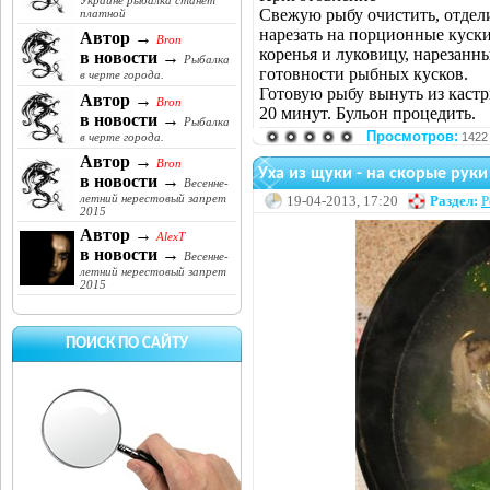
Украине рыбалка станет
Свежую рыбу очистить, отдели
платной
нарезать на порционные куски
Автор →
Bron
коренья и луковицу, нарезанн
в новости →
Рыбалка
готовности рыбных кусков.
в черте города.
Готовую рыбу вынуть из кастр
Автор →
Bron
20 минут. Бульон процедить.
в новости →
Рыбалка
Просмотров:
1422
в черте города.
Автор →
Bron
Уха из щуки - на скорые руки
в новости →
Весенне-
летний нерестовый запрет
19-04-2013, 17:20
Раздел:
Р
2015
Автор →
AlexT
в новости →
Весенне-
летний нерестовый запрет
2015
ПОИСК ПО САЙТУ