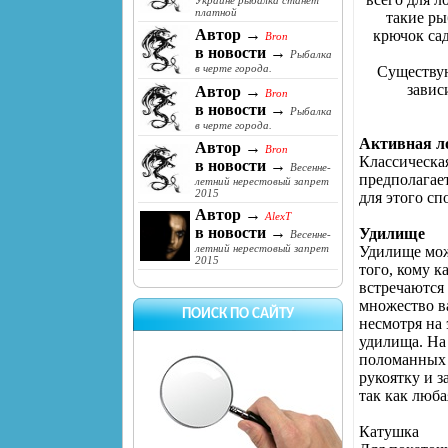
Украине рыбалка станет
платной
такие ры
Автор →
крючок сад
Bron
в новости →
Рыбалка
в черте города.
Существую
завис
Автор →
Bron
в новости →
Рыбалка
в черте города.
Активная л
Автор →
Bron
Классическа
в новости →
Весенне-
предполагае
летний нерестовый запрет
2015
для этого с
Автор →
AlexT
в новости →
Удилище
Весенне-
летний нерестовый запрет
Удилище може
2015
того, кому к
встречаются
множество ва
ПОИСК ПО САЙТУ
несмотря на
удилища. На 
поломанных 
рукоятку и з
так как люба
Катушка