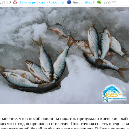
, 21:13
Зимняя рыбалка
»
Способы
Автор:
AlexT
22974/
1
 мнение, что способ ловли на покаток придумали киевские рыб
десятых годов прошлого столетия. Покаточная снасть предназн
ловли различной белой рыбы на реке с течением. В большинстве 