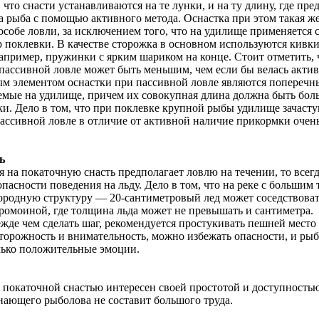
 что снасти устанавливаются на те лунки, и на ту длину, где пр
 рыба с помощью активного метода. Оснастка при этом такая же
особе ловли, за исключением того, что на удилище применяется
р поклевки. В качестве сторожка в основном используются кивк
апример, пружинки с ярким шариком на конце. Стоит отметить, 
пассивной ловле может быть меньшим, чем если бы велась актив
м элементом оснастки при пассивной ловле являются поперечн
емые на удилище, причем их совокупная длина должна быть бол
и. Дело в том, что при поклевке крупной рыбы удилище зачасту
пассивной ловле в отличие от активной наличие прикормки очен
ь
я на покаточную снасть предполагает ловлю на течении, то всегд
опасности поведения на льду. Дело в том, что на реке с большим
ородную структуру — 20-сантиметровый лед может соседствоват
ромоиной, где толщина льда может не превышать и сантиметра.
жде чем сделать шаг, рекомендуется простукивать пешней место 
торожность и внимательность, можно избежать опасности, и рыб
лько положительные эмоции.
 покаточной снастью интересен своей простотой и доступностью
инающего рыболова не составит большого труда.