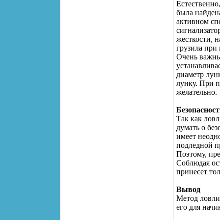
Естественно,
была найдена
активном сп
сигнализато
жесткости, н
грузила при 
Очень важны
устанавлива
диаметр лунк
лунку. При 
желательно.
Безопасност
Так как ловл
думать о без
имеет неодн
подледной п
Поэтому, пре
Соблюдая ос
принесет то
Вывод
Метод ловли
его для нач