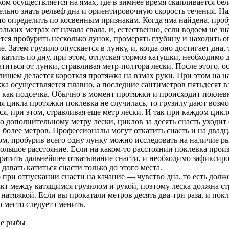
ом осуществляется на ямах, где в зимнее время скапливается бел
ельно знать рельеф дна и ориентировочную скорость течения. Н
но определить по косвенным признакам. Когда яма найдена, проб
ольких метрах от начала свала, и, естественно, если водоем не з
тся пробурить несколько лунок, промерять глубину и находить 
. Затем грузило опускается в лунку, и, когда оно достигает дна,
 катить по дну, при этом, отпуская тормоз катушки, необходимо 
титься от лунки, стравливая метр-полтора лески. После этого, о
лищем делается короткая протяжка на взмах руки. При этом на 
ка осуществляется плавно, а последние сантиметров пятьдесят 
, как подсечка. Обычно в момент протяжки и происходит поклев
мя цикла протяжки поклевка не случилась, то грузилу дают возм
ся, при этом, стравливая еще метр лески. И так при каждом цикле
о дополнительному метру лески, циклов за десять снасть уходит
 более метров. Профессионалы могут откатить снасть и на двадц
ом, пробурив всего одну лунку можно исследовать на наличие р
ольшое расстояние. Если на каком-то расстоянии поклевка прои
ратить дальнейшее откатывание снасти, и необходимо зафиксиро
 давать катиться снасти только до этого места.
 при отпускании снасти на качание — чувство дна, то есть долж
акт между катящимся грузилом и рукой, поэтому леска должна ст
натяжкой. Если вы прокатали метров десять два-три раза, и пок
о место следует сменить.
е рыбы