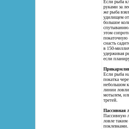
Если рыба к
руками за ле
же рыба взял
удилищем ото
большое коли
спутыванию.
этом сопрот
покаточную с
снасть садит
в 150-миллим
удерживая р
если планиру
Прикармли
Если рыба на
покатка чере
небольшом к
линии ловли
мотылем, ил
третей.
Пассивная л
Пассивную л
ловле таким 
поклевками.