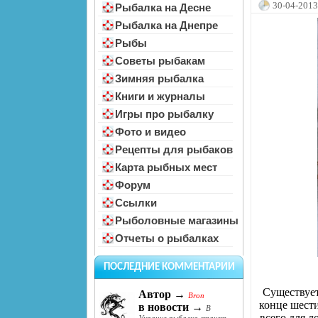
30-04-2013
Рыбалка на Десне
Рыбалка на Днепре
Рыбы
Советы рыбакам
Зимняя рыбалка
Книги и журналы
Игры про рыбалку
Фото и видео
Рецепты для рыбаков
Карта рыбных мест
Форум
Ссылки
Рыболовные магазины
Отчеты о рыбалках
ПОСЛЕДНИЕ КОММЕНТАРИИ
Существует
Автор →
Bron
конце шести
в новости →
В
всего для 