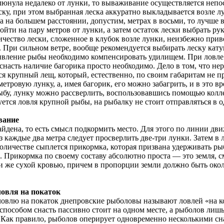
люнула недалеко от лунки, то вываживание осуществляется непо
ску, при этом выбранная леска аккуратно выкладывается возле л
а на большем расстоянии, допустим, метрах в восьми, то лучше в
йти на пару метров от лунки, а затем остаток лески выбрать ру
чество лески, сложенное в клубок возле лунки, неизбежно прив
 При сильном ветре, вообще рекомендуется выбирать леску кату
ивление рыбы необходимо компенсировать удилищем. При ловле
насть наличие багорика просто необходимо. Дело в том, что нер
ся крупный лещ, который, естественно, по своим габаритам не п
етровую лунку, а, имея багорик, его можно забагрить, и в это вр
ыбу, лунку можно рассверлить, воспользовавшись помощью колле
ется ловля крупной рыбы, на рыбалку не стоит отправляться в о
вание
йдена, то есть смысл подкормить место. Для этого по линии дв
з каждые два метра следует просверлить две-три лунки. Затем в 
оличестве сыплется прикормка, которая призвана удерживать ры
. Прикормка по своему составу абсолютно проста — это земля, 
и же сухой кровью, причем в пропорции земли должно быть окол
овля на покаток
овлю на покаток днепровские рыболовы называют ловлей «на 
способом снасть пассивно стоит на одном месте, а рыболов лишь
 Как правило, рыболов оперирует одновременно несколькими сн