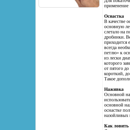
Для покаточ
применение 
Оснастка
В качестве о
основную ле
слетало на п
дробинки. Ве
приходится 
всегда необх
петлю» к осн
из лески диа
которого за
от пятого д
короткий, д
Такое дополн
Наживка
Основной на
использоват
основной на
оснастке пол
назойливых 
Как ловить