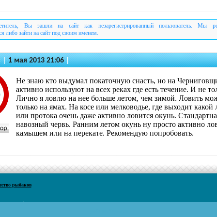
етитель, Вы зашли на сайт как незарегистрированный пользователь. Мы р
ся либо зайти на сайт под своим именем.
c
|
1 мая 2013 21:06
|
Не знаю кто выдумал покаточную снасть, но на Черниговщ
активно используют на всех реках где есть течение. И не то
Лично я ловлю на нее больше летом, чем зимой. Ловить мо
только на ямах. На косе или мелководье, где выходит какой
или протока очень даже активно ловится окунь. Стандартна
навозный червь. Ранним летом окунь ну просто активно ло
камышем или на перекате. Рекомендую попробовать.
ество рыбаков
рыбалка Чернигов