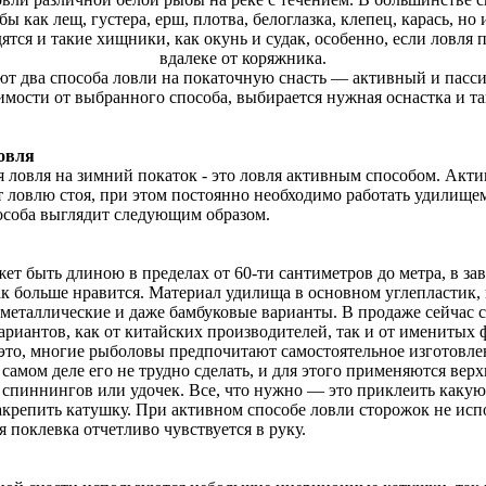
бы как лещ, густера, ерш, плотва, белоглазка, клепец, карась, но 
ятся и такие хищники, как окунь и судак, особенно, если ловля 
вдалеке от коряжника.
т два способа ловли на покаточную снасть — активный и пасси
имости от выбранного способа, выбирается нужная оснастка и та
овля
я ловля на зимний покаток - это ловля активным способом. Акт
т ловлю стоя, при этом постоянно необходимо работать удилище
пособа выглядит следующим образом.
т быть длиною в пределах от 60-ти сантиметров до метра, в за
ак больше нравится. Материал удилища в основном углепластик,
 металлические и даже бамбуковые варианты. В продаже сейчас 
риантов, как от китайских производителей, так и от именитых 
 это, многие рыболовы предпочитают самостоятельное изготовле
самом деле его не трудно сделать, и для этого применяются верх
спиннингов или удочек. Все, что нужно — это приклеить каку
акрепить катушку. При активном способе ловли сторожок не испо
я поклевка отчетливо чувствуется в руку.