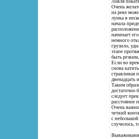
Ловля покатк
Очень желат
на реке мож
лунка в неск
начала приде
расположение
начинает его
немного отка
грузило, уди
этапе протяж
быть резким
Если во вре
снова катить
стравливая п
двенадцать и
Таким образ
достаточно б
следует прек
расстояние и
Очень важно
четкий конт
с небольшой 
случилось, т
Вываживани