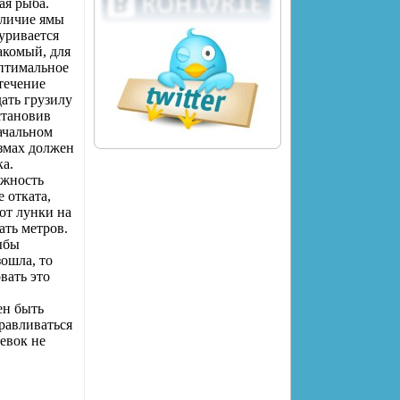
ая рыба.
аличие ямы
уривается
накомый, для
оптимальное
 течение
дать грузилу
становив
начальном
взмах должен
ка.
ожность
 отката,
 от лунки на
ать метров.
ыбы
зошла, то
вать это
ен быть
равливаться
левок не