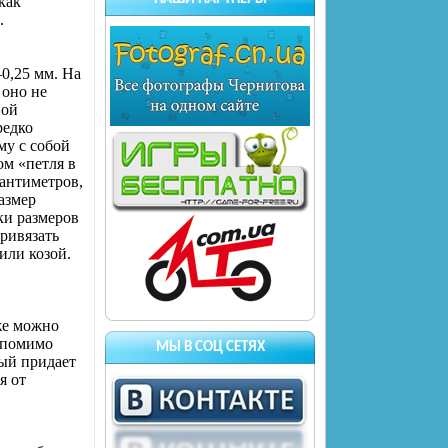
как
.
–0,25 мм. На
 оно не
вой
редко
му с собой
ом «петля в
сантиметров,
азмер
ки размеров
ривязать
или козой.
же можно
, помимо
МЫ В СОЦ СЕТЯХ
ый придает
я от