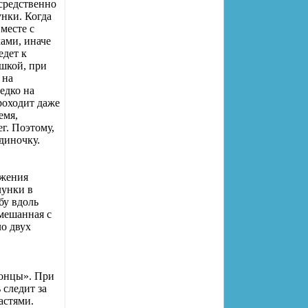
средственно
унки. Когда
месте с
ками, иначе
едет к
шкой, при
 на
едко на
роходит даже
емя,
г. Поэтому,
диночку.
ижения
лунки в
бу вдоль
смешанная с
о двух
концы». При
 следит за
астями.