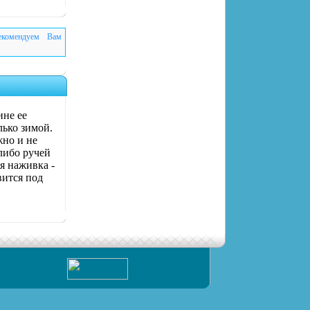
екомендуем Вам
ине ее
лько зимой.
жно и не
 либо ручей
я наживка -
вится под