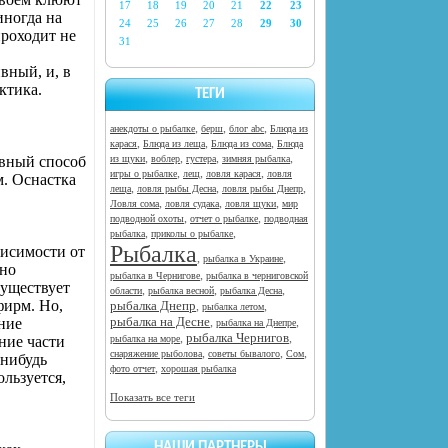
17
18
19
20
21
22
23
иногда на
24
25
26
27
28
29
30
проходит не
31
вный, и, в
ктика.
ТЕГИ
,
,
,
анекдоты о рыбалке
берш
блог abc
Блюда из
,
,
,
карася
Блюда из леща
Блюда из сома
Блюда
,
,
,
,
ивный способ
из щуки
воблер
густера
зимняя рыбалка
,
,
,
игры о рыбалке
лещ
ловля карася
ловля
м. Оснастка
,
,
,
леща
ловля рыбы Десна
ловля рыбы Днепр
,
,
,
Ловля сома
ловля судака
ловля щуки
мир
,
,
подводной охоты
отчет о рыбалке
подводная
,
,
рыбалка
приколы о рыбалке
Рыбалка
висимости от
,
,
рыбалка в Украине
 но
,
рыбалка в Чернигове
рыбалка в черниговской
существует
,
,
,
области
рыбалка весной
рыбалка Десна
фирм. Но,
рыбалка Днепр
,
,
рыбалка летом
рыбалка на Десне
ние
,
,
рыбалка на Днепре
рыбалка Чернигов
,
,
ние части
рыбалка на море
,
,
,
снаряжение рыболова
советы бывалого
Сом
юнибудь
,
фото отчет
хорошая рыбалка
льзуется,
Показать все теги
НАШИ ПАРТНЕРЫ