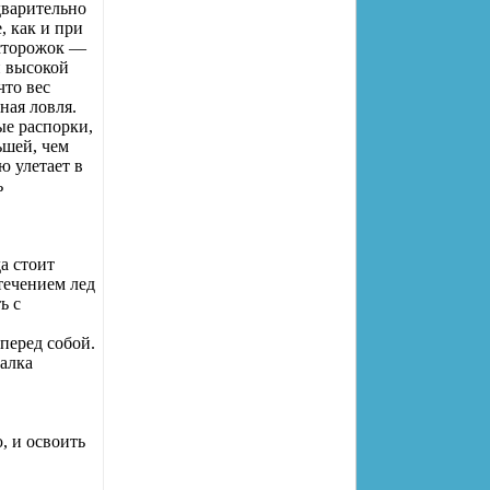
едварительно
, как и при
 сторожок —
и высокой
что вес
ная ловля.
ые распорки,
ьшей, чем
ю улетает в
ь
а стоит
 течением лед
ь с
перед собой.
алка
, и освоить