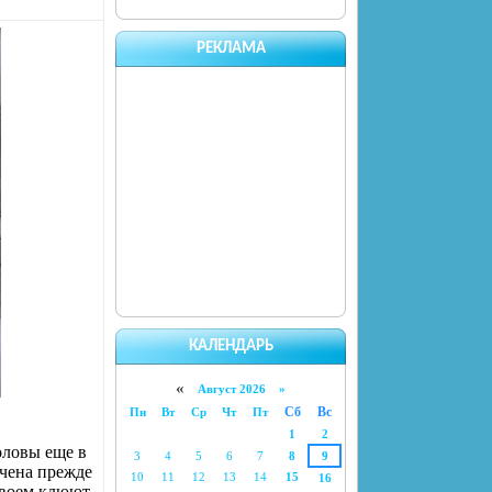
РЕКЛАМА
КАЛЕНДАРЬ
«
Август 2026 »
Сб
Вс
Пн
Вт
Ср
Чт
Пт
1
2
оловы еще в
3
4
5
6
7
8
9
ачена прежде
10
11
12
13
14
15
16
своем клюют