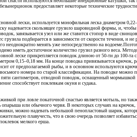
ной снасти используются небольшие инерционные катушки, так 
безынерционок предоставляет некоторые технические трудности
сновной лески, используется монофильная леска диаметром 0,22
ску надевается скользящее грузило шаровидной формы, и, чтобы
оводок, завязывается узел или же ставится стопор в виде свинцо
с грузила подбирается в зависимости от скорости течения, и не 
его неоднократно менять уже непосредственно на водоеме.Поэто
одимо иметь достаточное количество грузил разного веса. Метод
овной леске прикрепляется поводок длиною от 50-ти до 100-та 
метром 0,15–0,18 мм. На конце поводка привязывается крючок, р
висит от предполагаемой рыбы, и в основном используются крюч
о восьмого номера по старой классификации. На поводке можно п
о пяти сантиметров, отводной поводок, оснащенный мормышкой 
ение способствует поклевкам окуня и судака.
живкой при ловле покаточной снастью является мотыль, но так
ь опарыша или обычного червя. В некоторых случаях на крючок
живки, можно надевать небольшой пенопластовый шарик, котор
ожительную плавучесть, что в свою очередь позволяет избавитьс
поклевок мелкого ерша.