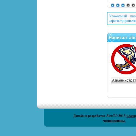
Уважаемый пос
зарегистрировать
Написал:
ab
Дизайн и разработка
AlexT
© 2013
Сообщ
черниговщины.