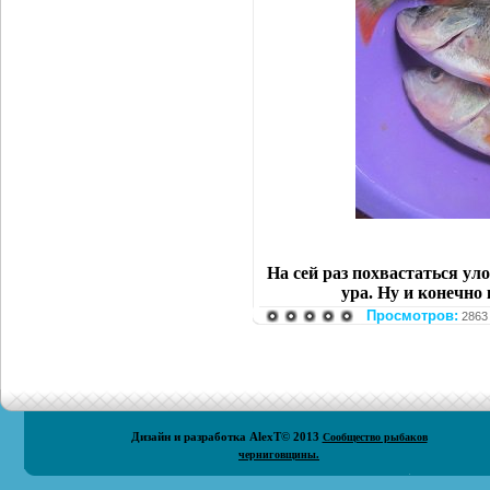
На сей раз похвастаться ул
ура. Ну и конечно
Просмотров:
2863
Дизайн и разработка
AlexT
© 2013
Сообщество рыбаков
черниговщины.