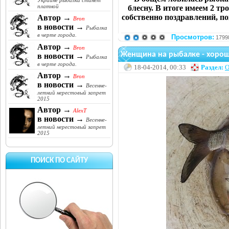
Украине рыбалка станет
платной
блесну. В итоге имеем 2 тро
собственно поздравлений, п
Автор →
Bron
в новости →
Рыбалка
в черте города.
Просмотров:
1799
Автор →
Bron
Женщина на рыбалке - хороша
в новости →
Рыбалка
в черте города.
18-04-2014, 00:33
Раздел:
О
Автор →
Bron
в новости →
Весенне-
летний нерестовый запрет
2015
Автор →
AlexT
в новости →
Весенне-
летний нерестовый запрет
2015
ПОИСК ПО САЙТУ