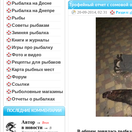
Рыбалка на Десне
Трофейный отчет с сомовой 
Рыбалка на Днепре
20-09-2014, 02:31
Раздел:
a
Рыбы
Советы рыбакам
Зимняя рыбалка
Книги и журналы
Игры про рыбалку
Фото и видео
Рецепты для рыбаков
Карта рыбных мест
Форум
Ссылки
Рыболовные магазины
Отчеты о рыбалках
ПОСЛЕДНИЕ КОММЕНТАРИИ
Автор →
Bron
в новости →
В
В общем ловилась рыбка