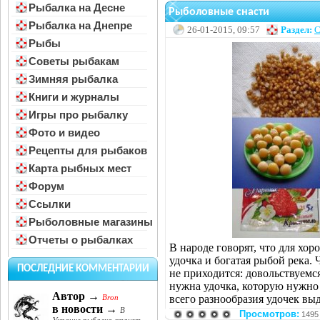
Рыбалка на Десне
Рыболовные снасти
Рыбалка на Днепре
26-01-2015, 09:57
Раздел:
С
Рыбы
Советы рыбакам
Зимняя рыбалка
Книги и журналы
Игры про рыбалку
Фото и видео
Рецепты для рыбаков
Карта рыбных мест
Форум
Ссылки
Рыболовные магазины
Отчеты о рыбалках
В народе говорят, что для хо
удочка и богатая рыбой река. 
ПОСЛЕДНИЕ КОММЕНТАРИИ
не приходится: довольствуемс
нужна удочка, которую нужно в
Автор →
всего разнообразия удочек в
Bron
в новости →
В
Просмотров:
1495