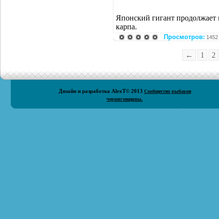
Японский гигант продолжает н
карпа.
Просмотров:
1452
←
1
2
Дизайн и разработка
AlexT
© 2013
Сообщество рыбаков
черниговщины.