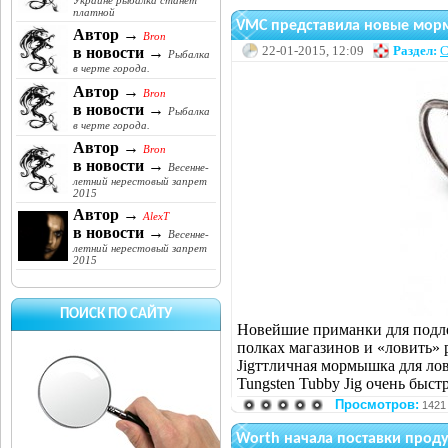
Украине рыбалка станет
платной
VMC представила новые мор
Автор →
Bron
22-01-2015, 12:09
Раздел:
С
в новости →
Рыбалка
в черте города.
Автор →
Bron
в новости →
Рыбалка
в черте города.
Автор →
Bron
в новости →
Весенне-
летний нерестовый запрет
2015
Автор →
AlexT
в новости →
Весенне-
летний нерестовый запрет
2015
ПОИСК ПО САЙТУ
Новейшие приманки для подле
полках магазинов и «ловить» 
Jigттличная мормышка для ло
Tungsten Tubby Jig очень быс
Просмотров:
1421
Worth начала поставки проду