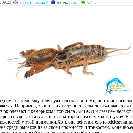
, 09:23
Советы рыбакам
Автор:
Joker
664/
0
е,сома на медведку ловят уже очень давно. Но, она действительн
ажется. Например, хранить их надо по отдельности -иначе посж
рючок одевают с кембриком чтоб была ЖИВОЙ и лезвием делают
торого выделяется жидкость от которой сом и «сходит с ума». Ес
ложностей у этой приманки.Хоть она действительно эффективна,
на среди рыбаков из-за своей сложности и тонкостей. Конечно,е
олько этим способом ловли,то можно набить руку.