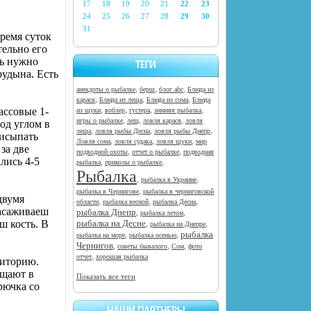
17
18
19
20
21
22
23
24
25
26
27
28
29
30
31
время суток
тельно его
ть нужно
ТЕГИ
рудына. Есть
,
,
,
анекдоты о рыбалке
берш
блог abc
Блюда из
,
,
,
карася
Блюда из леща
Блюда из сома
Блюда
,
,
,
,
ассовые 1-
из щуки
воблер
густера
зимняя рыбалка
,
,
,
игры о рыбалке
лещ
ловля карася
ловля
под углом в
,
,
,
леща
ловля рыбы Десна
ловля рыбы Днепр
рисыпать
,
,
,
Ловля сома
ловля судака
ловля щуки
мир
за две
,
,
подводной охоты
отчет о рыбалке
подводная
лись 4-5
,
,
рыбалка
приколы о рыбалке
Рыбалка
,
,
рыбалка в Украине
,
рыбалка в Чернигове
рыбалка в черниговской
двумя
,
,
,
области
рыбалка весной
рыбалка Десна
засаживаеш
рыбалка Днепр
,
,
рыбалка летом
ш кость. В
рыбалка на Десне
,
,
рыбалка на Днепре
рыбалка
,
,
рыбалка на море
рыбалка осенью
Чернигов
,
,
,
советы бывалого
Сом
фото
,
отчет
хорошая рыбалка
риторию.
ещают в
Показать все теги
рючка со