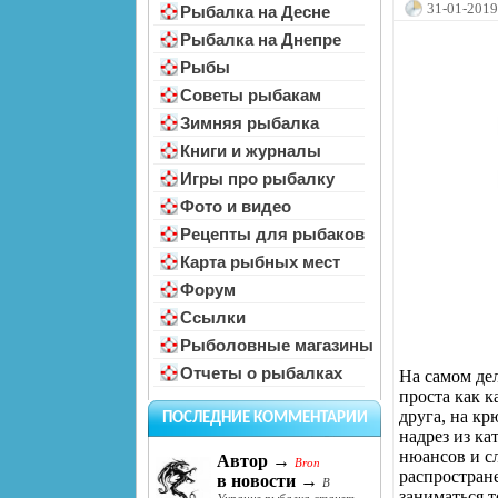
31-01-2019
Рыбалка на Десне
Рыбалка на Днепре
Рыбы
Советы рыбакам
Зимняя рыбалка
Книги и журналы
Игры про рыбалку
Фото и видео
Рецепты для рыбаков
Карта рыбных мест
Форум
Ссылки
Рыболовные магазины
Отчеты о рыбалках
На самом дел
проста как к
друга, на к
ПОСЛЕДНИЕ КОММЕНТАРИИ
надрез из ка
нюансов и с
Автор →
Bron
распростране
в новости →
В
заниматься т