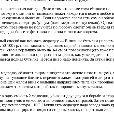
нь интересная насадка. Дело в том что кроме сома её никто не
потому в отличии от выползка может находится в воде в любое 
ь съеденными бычками. Если на участке ловли есть сом он обяза
х медведок сводит рыбу с ума(даже мертвая и с кусочков). Одева
етом правильно не получится по любому слетит очень твердая г
едведка более эффективна если она с этого же водоема.
ный способ как поймать медведку — В пивные бутылки ( пластм
ть 50-100 гр. пива, завязать горлышко марлей и закопать в землю 
так, чтобы горлышко было на 3-4 см от поверхности (его тоже п
 пивные алкоголики прогрызают марлю и, как утверждает автор, 
ается полная бутылка. Потом пиво надо поменять. За сутки попа
 медведку её ложат лицом вниз(если это можно назвать лицом), 
рут за туловище ближе к передним лапам, смотриш ей в лицо и 
йоне шеи жалом вниз с большим напряжением типа как пробивае
блюдаем за хвостом который так и норовит тыкнуть жалом.
 одну емкость 2 медведки, убивают друг друга в борьбе за тер
ят поштучно в емкостях и заполняют емкость травой. Затем пом
, где температура +10С. Наживлять медведку надо заводя жало к
вы под панцирь и выводя со стороны хвоста, не протыкая его!