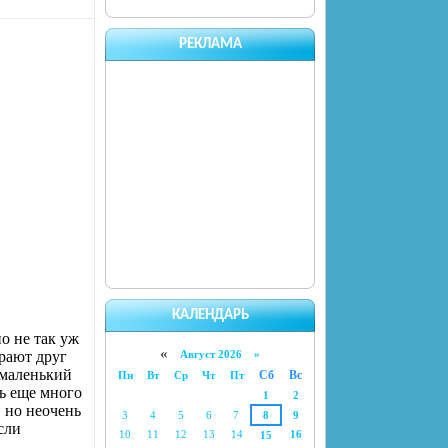
РЕКЛАМА
КАЛЕНДАРЬ
о не так уж
«
ирают друг
Август 2026 »
 маленький
Сб
Вс
Пн
Вт
Ср
Чт
Пт
ть еще много
1
2
 но неочень
3
4
5
6
7
8
9
сли
10
11
12
13
14
16
15