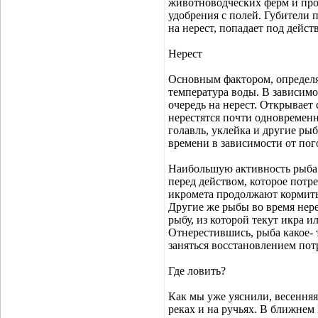
животноводческих ферм и пр
удобрения с полей. Губители 
на нерест, попадает под дейст
Нерест
Основным фактором, определя
температура воды. В зависимо
очередь на нерест. Открывает 
нерестятся почти одновременн
голавль, уклейка и другие ры
времени в зависимости от по
Наибольшую активность рыба 
перед действом, которое потр
икромета продолжают кормитьс
Другие же рыбы во время нере
рыбу, из которой текут икра 
Отнерестившись, рыба какое- т
заняться восстановлением пот
Где ловить?
Как мы уже уяснили, весенняя
реках и на ручьях. В ближнем