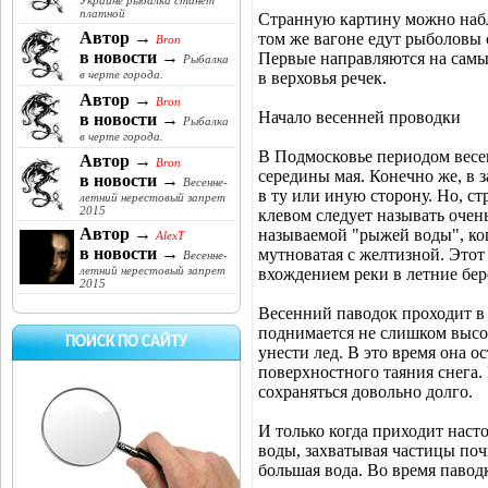
Украине рыбалка станет
платной
Странную картину можно набл
Автор →
том же вагоне едут рыболовы 
Bron
в новости →
Первые направляются на самый
Рыбалка
в черте города.
в верховья речек.
Автор →
Bron
Начало весенней проводки
в новости →
Рыбалка
в черте города.
В Подмосковье периодом весен
Автор →
Bron
середины мая. Конечно же, в 
в новости →
Весенне-
в ту или иную сторону. Но, с
летний нерестовый запрет
2015
клевом следует называть очень
Автор →
называемой "рыжей воды", ког
AlexT
в новости →
мутноватая с желтизной. Этот
Весенне-
летний нерестовый запрет
вхождением реки в летние бер
2015
Весенний паводок проходит в 
поднимается не слишком высок
ПОИСК ПО САЙТУ
унести лед. В это время она о
поверхностного таяния снега.
сохраняться довольно долго.
И только когда приходит насто
воды, захватывая частицы поч
большая вода. Во время паводк