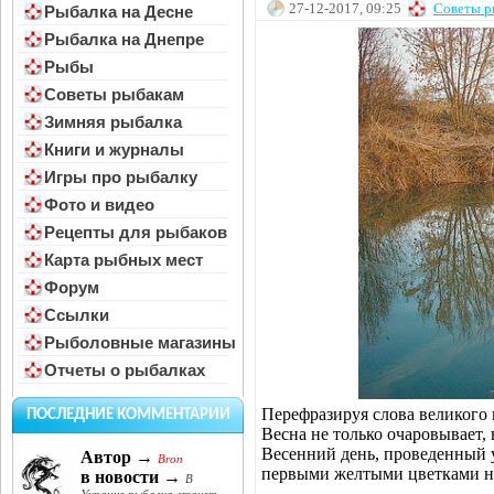
27-12-2017, 09:25
Советы р
Рыбалка на Десне
Рыбалка на Днепре
Рыбы
Советы рыбакам
Зимняя рыбалка
Книги и журналы
Игры про рыбалку
Фото и видео
Рецепты для рыбаков
Карта рыбных мест
Форум
Ссылки
Рыболовные магазины
Отчеты о рыбалках
Перефразируя слова великого п
ПОСЛЕДНИЕ КОММЕНТАРИИ
Весна не только очаровывает, 
Весенний день, проведенный у
Автор →
Bron
первыми желтыми цветками на 
в новости →
В