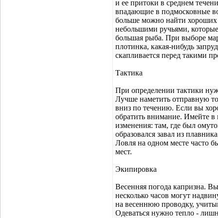
и ее притоки в среднем течени
впадающие в подмосковные во
больше можно найти хороших 
небольшими ручьями, которые
большая рыба. При выборе мар
плотинка, какая-нибудь запруд
скапливается перед такими пр
Тактика
При определении тактики нужн
Лучше наметить отправную то
вниз по течению. Если вы хоро
обратить внимание. Имейте в 
изменения: там, где был омуто
образовался завал из плавник
Ловля на одном месте часто б
мест.
Экипировка
Весенняя погода капризна. Вы
несколько часов могут надвин
на весеннюю проводку, учиты
Одеваться нужно тепло - лиш