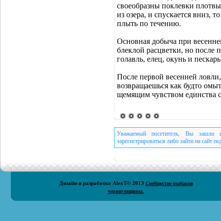
своеобразны поклевки плотвы 
из озера, и спускается вниз, 
плыть по течению.
Основная добыча при весенней
блеклой расцветки, но после 
голавль, елец, окунь и песка
После первой весенней ловли
возвращаешься как будто омы
щемящим чувством единства с
Уважаемый посетитель, Вы зашли н
зарегистрироваться либо зайти на сайт п
Дизайн и разработка
AlexT
© 2013
Сообщество рыбаков
черниговщины.