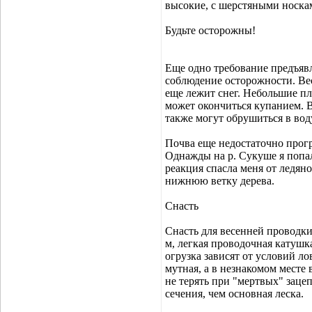
высокие, с шерстяными носка
Будьте осторожны!
Еще одно требование предъявл
соблюдение осторожности. Вес
еще лежит снег. Небольшие п
может окончиться купанием. В
также могут обрушиться в вод
Почва еще недостаточно прогре
Однажды на р. Сукуше я попал 
реакция спасла меня от ледяно
нижнюю ветку дерева.
Снасть
Снасть для весенней проводки
м, легкая проводочная катушка
огрузка зависят от условий л
мутная, а в незнакомом месте 
не терять при "мертвых" заце
сечения, чем основная леска.