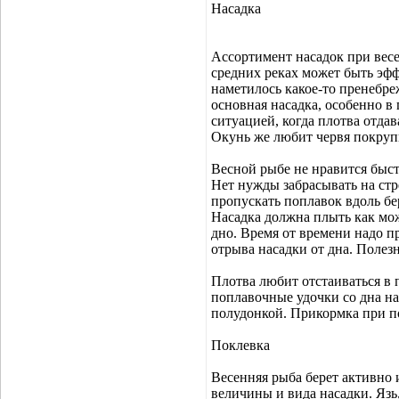
Насадка
Ассортимент насадок при весе
средних реках может быть эфф
наметилось какое-то пренебре
основная насадка, особенно в
ситуацией, когда плотва отда
Окунь же любит червя покруп
Весной рыбе не нравится быстр
Нет нужды забрасывать на ст
пропускать поплавок вдоль бе
Насадка должна плыть как можн
дно. Время от времени надо п
отрыва насадки от дна. Поле
Плотва любит отстаиваться в
поплавочные удочки со дна на
полудонкой. Прикормка при п
Поклевка
Весенняя рыба берет активно и
величины и вида насадки. Язь,