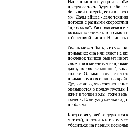
Нас в принципе устроит любая
предел ее теста будет не более 
большой потерей, если вы вос
мм. Дальнейшее - дело техник
потоков с разными скоростям
"промысла". Располагаемся в 
возможно ближе к той самой г
к береговой линии. Начинать 
Очень может быть, что уже на
приманке: она или сядет на к
поклевок-тычков бывает иногд
сложиться мнение, что приманк
джиг, порою "слышишь", как л
толчки. Однако в случае с укл
приманками) все или по крайн
Другое дело, что соотношение
оказывается в пользу пустых. 
джиг в толще воды, тоже ведь
тычков. Если уж уклейка садит
проблема.
Когда стая уклейки держится к
метров), то ловить в таком ме
убедиться: на первых несколь