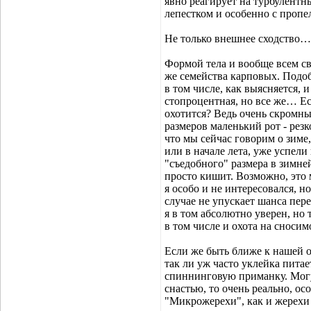
явно реагирует на турбулентн
лепестком и особенно с пропе
Не только внешнее сходство…
Формой тела и вообще всем св
же семейства карповых. Подоб
в том числе, как выясняется, 
стопроцентная, но все же… Ес
охотится? Ведь очень скромны
размеров маленький рот - рез
что мы сейчас говорим о зиме
или в начале лета, уже успели
"съедобного" размера в зимне
просто кишит. Возможно, это 
я особо и не интересовался, н
случае не упускает шанса пере
я в том абсолютно уверен, но
в том числе и охота на сноси
Если же быть ближе к нашей о
так ли уж часто уклейка питае
спиннинговую приманку. Могу
снастью, то очень реально, ос
"Микрожерехи", как и жерехи