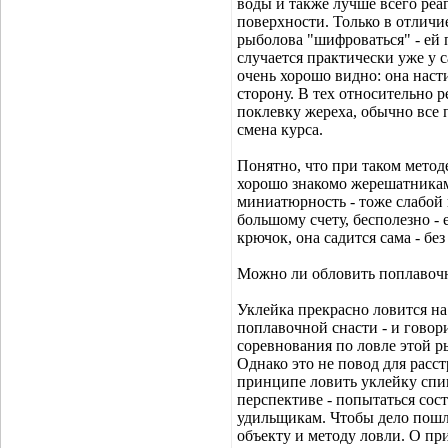
воды и также лучше всего ре
поверхности. Только в отличи
рыболова "шифроваться" - ей 
случается практически уже у 
очень хорошо видно: она насти
сторону. В тех относительно р
поклевку жереха, обычно все 
смена курса.
Понятно, что при таком метод
хорошо знакомо жерешатникам.
миниатюрность - тоже слабой н
большому счету, бесполезно - 
крючок, она садится сама - бе
Можно ли обловить поплавочн
Уклейка прекрасно ловится на
поплавочной снасти - и говор
соревнования по ловле этой 
Однако это не повод для расст
принципе ловить уклейку спинн
перспективе - попытаться сост
удильщикам. Чтобы дело пошло
объекту и методу ловли. О пр