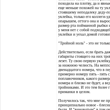
походила на плотву, да и явны
еще меньше похожей на ту укл
стоявшему неподалеку деду-по
уклейка, только его коллеги-
опарышем, оттого она и выро
размер рта пойманной рыбки и
у меня нет с собой подходяще
уклейки и уехал домой готови
"Тройной ноль" - это не тольк
Действительно, если брать да
габариты стоящего на них тро
лезет. Ту свою первую уклейк
за нижнюю челюсть. На меппс
двенадцатого номера, что в п
примерно номеру пять - пять 
поплавочников, какого размера
номера и близко не будет, а 
тройниками. И это тем более 
приманки в целом.
Получилось так, что мне не п
принципиально новое - блесн
были. И "виноватым" в том ок