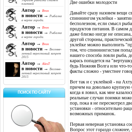
Украине рыбалка станет
Две ошибки молодости
платной
Автор →
Bron
Давайте сразу назовем вещи с
в новости →
Рыбалка
спиннингом уклейки - занятии
в черте города.
бесполезном, если смысл рыба
Автор →
Bron
продуктов питания. В самом д
в новости →
Рыбалка
даже близко нигде не описана,
в черте города.
другой стороны, практической 
Автор →
уклейке можно выполнить "пр
Bron
в новости →
том, что спиннингистам попад
Весенне-
летний нерестовый запрет
нашего способа ловли рыба, до
2015
карась попадется на "вертушку
Автор →
AlexT
будь Нижняя Волга или что-то
в новости →
Весенне-
факты сложно - уместнее гово
летний нерестовый запрет
2015
Вот так и с уклейкой - на Ахт
причем на довольно крупную б
когда я ловил, как мне казало
ПОИСК ПО САЙТУ
реальные случаи поимки можно
пор, пока я не пересмотрел д
установки - относительно рац
возможных приманок.
Первая неверная установка со
Вопрос этот гораздо сложнее,