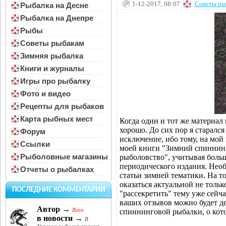
1-12-2017, 08:07
Советы ры
Рыбалка на Десне
Рыбалка на Днепре
Рыбы
Советы рыбакам
Зимняя рыбалка
Книги и журналы
Игры про рыбалку
Фото и видео
Рецепты для рыбаков
Карта рыбных мест
Когда один и тот же материал 
хорошо. До сих пор я старался 
Форум
исключение, ибо тому, на мой 
Ссылки
моей книги "Зимний спиннинг
Рыболовные магазины
рыболовство", учитывая боль
периодического издания. Необ
Отчеты о рыбалках
статьи зимней тематики. На то
оказаться актуальной не тольк
ПОСЛЕДНИЕ КОММЕНТАРИИ
"рассекретить" тему уже сейча
ваших отзывов можно будет д
Автор →
Bron
спиннинговой рыбалки, о кото
в новости →
В