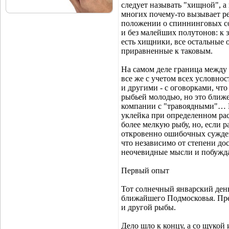
следует называть "хищной", 
многих почему-то вызывает ре
положении о спиннинговых сор
и без малейших полутонов: к з
есть хищники, все остальные 
приравненные к таковым.
На самом деле граница между
все же с учетом всех условн
и другими - с оговорками, ч
рыбьей молодью, но это ближе
компании с "травоядными"… П
уклейка при определенном рас
более мелкую рыбу, но, если 
откровенно ошибочных сужден
что независимо от степени до
неочевидные мысли и побужда
Первый опыт
Тот солнечный январский день
ближайшего Подмосковья. Преж
и другой рыбы.
Дело шло к концу, а со щукой 