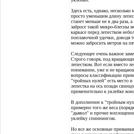
Здесь есть, однако, нескольк
просто уменьшим длину лепестк
станет меньше не в два раза, 
забросе такой микро-блесны 
каркасе перед лепестком небо
поплавочной удочки, доводя т
можно забросить метров на пят
Следующее очень важное заме
Строго говоря, под вращающ
лепестком. Вот если вместо ле
понимании, уже и не вращающа
вопросы классификации приман
"тройных нулей" есть место и
лепестка на ось позади свинц
применительно к уклейке конс
В дополнение к "тройным нуля
примерно того же веса (поряд
"дьявол" и прочие воплощения
уклейку спиннингом.
Но все же основные приманки