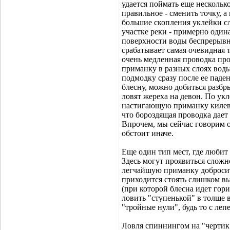
удается поймать еще нескольк
правильное - сменить точку, а
большие скопления уклейки с
участке реки - примерно одина
поверхности воды беспрерывн
срабатывает самая очевидная т
очень медленная проводка про
приманку в разных слоях воды,
подмодку сразу после ее паде
блесну, можно добиться разб
ловят жереха на девон. По ук
настигающую приманку килевую
что бороздящая проводка дает
Впрочем, мы сейчас говорим 
обстоит иначе.
Еще один тип мест, где любит
Здесь могут проявиться сложн
легчайшую приманку добросить
приходится стоять слишком в
(при которой блесна идет гор
ловить "ступенькой" в толще 
"тройные нули", будь то с леп
Ловля спиннингом на "чертик"