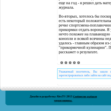
еще на год - я решил дать ма
журнала.
Во-вторых, хотелось бы поско
есть некоторый положительный
речке спортсмена-поплавочник
прикормки отдать воронам. Я 
нечто похожее на плавающую 
конопли и всякой всячины нед
удалось - главным образом из-
"прикормочной кулинарии". Пу
расскажет о результате.
Уважаемый посетитель, Вы зашли н
зарегистрироваться либо зайти на сайт п
Дизайн и разработка
AlexT
© 2013
Сообщество рыбаков
черниговщины.