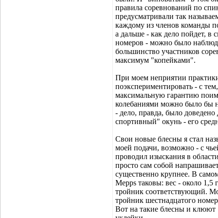
правила соревнований по спин
предусматривали так называем
каждому из членов команды по
а дальше - как дело пойдет, в
номеров - можно было наблюда
большинство участников сорев
максимум "копейками".
При моем неприятии практики 
поэкспериментировать - с тем
максимальную гарантию поимк
колебаниями можно было бы н
- дело, правда, было доведено
спортивный" окунь - его сред
Свои новые блесны я стал наз
моей подачи, возможно - с чье
проводил изыскания в област
просто сам собой напрашиваетс
существенно крупнее. В самом
Mepps таковы: вес - около 1,5 г
тройник соответствующий. Мои
тройник шестнадцатого номера
Вот на такие блесны и клюют 
уклейки.