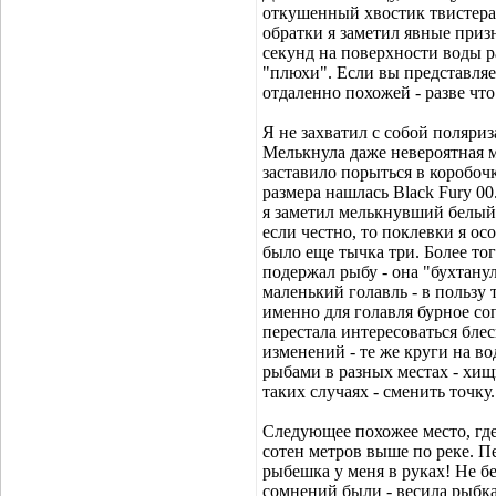
откушенный хвостик твистера,
обратки я заметил явные призн
секунд на поверхности воды р
"плюхи". Если вы представляет
отдаленно похожей - разве чт
Я не захватил с собой поляри
Мелькнула даже невероятная м
заставило порыться в коробоч
размера нашлась Black Fury 00
я заметил мелькнувший белый 
если честно, то поклевки я о
было еще тычка три. Более то
подержал рыбу - она "бухтанул
маленький голавль - в пользу 
именно для голавля бурное со
перестала интересоваться блес
изменений - те же круги на в
рыбами в разных местах - хищ
таких случаях - сменить точку.
Следующее похожее место, где
сотен метров выше по реке. Пе
рыбешка у меня в руках! Не б
сомнений были - весила рыбка