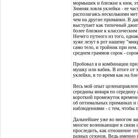
мормышек и близкие к ним, эт
Зимняя ловля уклейки - ее ча
располагаясь несколькими мет
чем на другие приманки. В дан
выступает как типичный джиг.
более близкие к классическим
Ничего путного из того, одна
хуже лезут в рот нашему "микр
само тело, и тройник при нем.
среднем граммов сорок - сорок
Пробовал я и комбинации при
мушку или вабик. В итоге от э
уклейки, в то время как на б
Весь мой опыт целенаправленн
середины января по середину а
короткий промежуток времени
об оптимальных приманках и 
наблюдениями - с тем, чтобы 
Дальнейшее уже во многом за
многие возникающие в связи с
проследить, как отношение э
разных сезонов. Ведь именно 