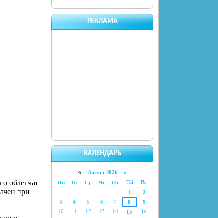
РЕКЛАМА
КАЛЕНДАРЬ
«
Август 2026 »
го облегчат
Сб
Вс
Пн
Вт
Ср
Чт
Пт
начен при
1
2
3
4
5
6
7
8
9
10
11
12
13
14
16
15
сли в