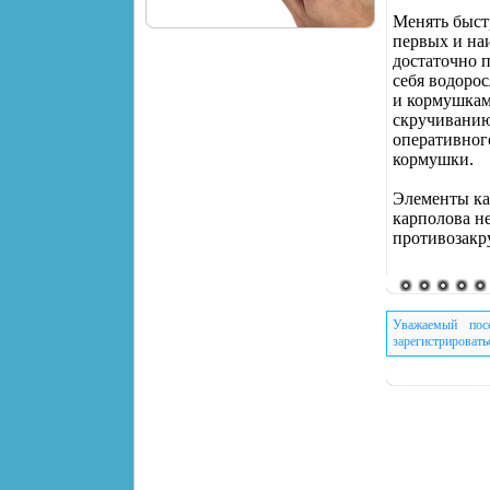
Менять быст
первых и наи
достаточно 
себя водорос
и кормушкам
скручиванию,
оперативного
кормушки.
Элементы ка
карполова н
противозакр
Уважаемый пос
зарегистрировать