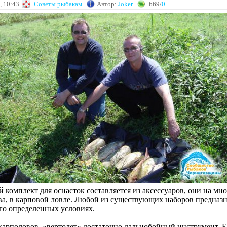
, 10:43
Советы рыбакам
Автор:
Joker
669/
0
комплект для оснасток составляется из аксессуаров, они на мно
ва, в карповой ловле. Любой из существующих наборов предназ
ого определенных условиях.
у карполовов, «вертолет» достаточно дальнобойный инструмент. Е