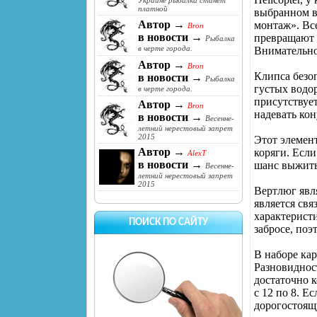
Украине рыбалка станет
платной
выбранном в
Автор →
монтаж». Вс
Bron
в новости →
превращают 
Рыбалка
в черте города.
Внимательно
Автор →
Bron
Клипса безоп
в новости →
Рыбалка
густых водор
в черте города.
присутствует
Автор →
Bron
надевать кон
в новости →
Весенне-
летний нерестовый запрет
2015
Этот элемент
Автор →
коряги. Если
AlexT
в новости →
шанс выжить,
Весенне-
летний нерестовый запрет
2015
Вертлюг явл
является св
характерист
ПОИСК ПО САЙТУ
забросе, поэ
В наборе кар
Разновидност
достаточно 
с 12 по 8. Е
дорогостоящ