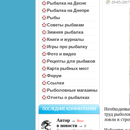
20-05-2017
Рыбалка на Десне
Рыбалка на Днепре
Рыбы
Советы рыбакам
Зимняя рыбалка
Книги и журналы
Игры про рыбалку
Фото и видео
Рецепты для рыбаков
Карта рыбных мест
Форум
Ссылки
Рыболовные магазины
Отчеты о рыбалках
Необходимый 
ПОСЛЕДНИЕ КОММЕНТАРИИ
труд рыболо
ловли в стр
Автор →
Bron
в новости →
В
Helicopter, 