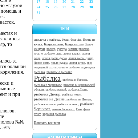
17
18
19
20
21
22
23
но «глухой
24
25
26
27
28
29
30
в помощь и
31
е..
насток.
ТЕГИ
местах и
ля клипсы
,
,
,
анекдоты о рыбалке
берш
блог abc
Блюда из
яр, то
,
,
,
карася
Блюда из леща
Блюда из сома
Блюда
,
,
,
,
из щуки
воблер
густера
зимняя рыбалка
,
,
,
игры о рыбалке
лещ
ловля карася
ловля
,
,
,
леща
ловля рыбы Десна
ловля рыбы Днепр
илось за
,
,
,
Ловля сома
ловля судака
ловля щуки
мир
ется большой
,
,
подводной охоты
отчет о рыбалке
подводная
 кормления.
,
,
рыбалка
приколы о рыбалке
Рыбалка
,
,
рыбалка в Украине
ески и
,
рыбалка в Чернигове
рыбалка в черниговской
зрывные
,
,
,
области
рыбалка весной
рыбалка Десна
ент и при
рыбалка Днепр
,
,
рыбалка летом
рыбалка на Десне
,
,
рыбалка на Днепре
рыбалка
,
,
рыбалка на море
рыбалка осенью
Чернигов
,
,
,
советы бывалого
Сом
фото
тлюгов.
,
отчет
хорошая рыбалка
пе
рполова №№
Показать все теги
. Эту