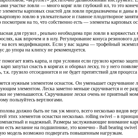
ами участке ловли — много коряг или глубокий ил, то это конеч
е элементы карповых снастей для ловли предназначены и даны 
карповую ловлю в увлекательное и главное плодотворное заняти
 посмотрим на то, что собственно есть — элементы карповых ос
асная для грузил , реально необходима при ловли в коряжестых 
ослях, как впрочем и в илу. Регулирование конуса резинового д
 на всех модификациях. Если у вас задача — трофейный экземпл
ус до упора на клипсу не рекомендуется.
 помогает взять карпа, и при условии если грузило крепко зацеп
 карп запутал снасть в корягах и оборвал леску, то у него появля
 т.к. грузило отсоединится и не будет препятствий для процесса
яется нужным элементом оснасток. Он уменьшает скручивание л
язующим элементом. Леска заметно меньше скручивается и ее ра
ики не уменьшаются. Скручивание лески очень не приятный мом
тому пользуйтесь вертлюгами.
полова должно быть не так уж много, всего несколько видов вер
ей этих элементов оснастки несколько. rolling swivel – в принци
компактный и надежный. Размеры заслуживающие внимание ка
сли есть желание на подшипнике, это конечно - Ball bearing swivel 
ую модель возможно подвергать повышенным нагрузкам.