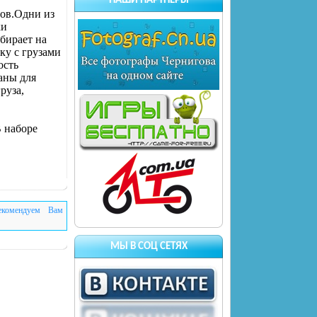
НАШИ ПАРТНЕРЫ
дов.Одни из
ки
бирает на
ку с грузами
ость
аны для
руза,
В наборе
екомендуем Вам
МЫ В СОЦ СЕТЯХ