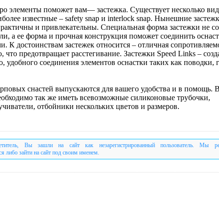
ро элементы поможет вам— застежка. Существует несколько ви
более известные – safety snap и interlock snap. Нынешние застеж
практичны и привлекательны. Специальная форма застежки не со
ли, а ее форма и прочная конструкция поможет соединить оснаст
и. К достоинствам застежек относится – отличная сопротивляем
 что предотвращает расстегивание. Застежки Speed Links – созд
, удобного соединения элементов оснастки таких как поводки, г
рповых снастей выпускаются для вашего удобства и в помощь. 
еобходимо так же иметь всевозможные силиконовые трубочки,
учиватели, отбойники нескольких цветов и размеров.
етитель, Вы зашли на сайт как незарегистрированный пользователь. Мы р
ся либо зайти на сайт под своим именем.