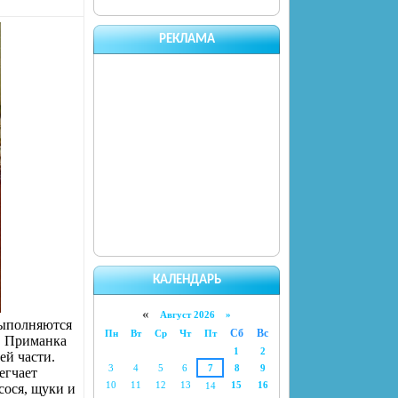
РЕКЛАМА
КАЛЕНДАРЬ
«
Август 2026 »
выполняются
Сб
Вс
Пн
Вт
Ср
Чт
Пт
. Приманка
1
2
ей части.
3
4
5
6
7
8
9
егчает
10
11
12
13
15
16
14
сося, щуки и