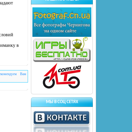
ладают
условий
риманку в
екомендуем Вам
МЫ В СОЦ СЕТЯХ