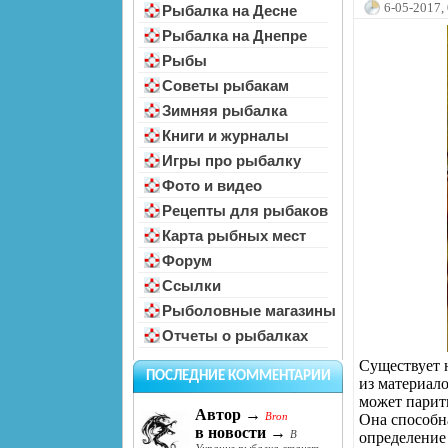
6-05-2017,
Рыбалка на Десне
Рыбалка на Днепре
Рыбы
Советы рыбакам
Зимняя рыбалка
Книги и журналы
Игры про рыбалку
Фото и видео
Рецепты для рыбаков
Карта рыбных мест
Форум
Ссылки
Рыболовные магазины
Отчеты о рыбалках
Существует 
ПОСЛЕДНИЕ КОММЕНТАРИИ
из материал
может парить
Автор →
Bron
Она способна
в новости →
В
определение