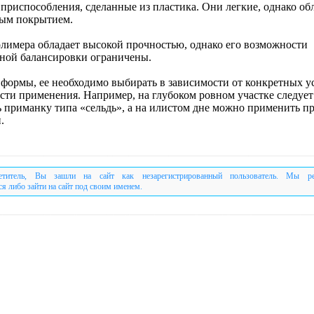
приспособления, сделанные из пластика. Они легкие, однако об
ым покрытием.
олимера обладает высокой прочностью, однако его возможности
ной балансировки ограничены.
я формы, ее необходимо выбирать в зависимости от конкретных 
асти применения. Например, на глубоком ровном участке следует
ь приманку типа «сельдь», а на илистом дне можно применить п
.
етитель, Вы зашли на сайт как незарегистрированный пользователь. Мы р
ся либо зайти на сайт под своим именем.