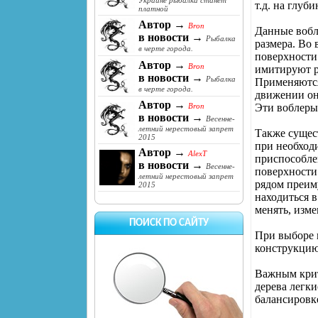
Украине рыбалка станет
т.д. на глуб
платной
Автор →
Bron
Данные вобл
в новости →
Рыбалка
размера. Во
в черте города.
поверхности
Автор →
Bron
имитируют р
в новости →
Рыбалка
Применяются
в черте города.
движении он
Автор →
Эти воблеры
Bron
в новости →
Весенне-
летний нерестовый запрет
Также сущес
2015
при необход
Автор →
AlexT
приспособлен
в новости →
Весенне-
поверхности
летний нерестовый запрет
рядом преим
2015
находиться в
менять, изме
ПОИСК ПО САЙТУ
При выборе 
конструкцию
Важным крит
дерева легк
балансировк