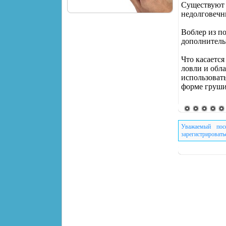
Существуют 
недолговечн
Воблер из п
дополнитель
Что касаетс
ловли и обл
использоват
форме груши
Уважаемый пос
зарегистрировать