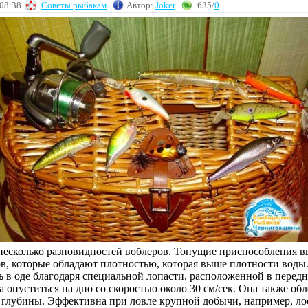
 08:38
Советы рыбакам
Автор:
Joker
635/
0
несколько разновидностей воблеров. Тонущие приспособления 
ов, которые обладают плотностью, которая выше плотности воды
 в оде благодаря специальной лопасти, расположенной в передн
 опуститься на дно со скоростью около 30 см/сек. Она также обл
 глубины. Эффективна при ловле крупной добычи, например, ло