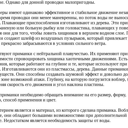
ине. Однако для донной проводки малопригодны.
еры имеют одинаково эффективное и стабильное движение неза
 время проводки они менее маневренны, но поток воды не выноси
. Плавающие приспособления изготавливают из дерева. Эти пр
аненую или больную рыбку или головастика, плавающих у пове
 они для того, чтобы ловить хищников в верхнем водном слое.
и создают шлейф из воздушных пузырьков, который привлекает
 прекрасно забрасываются в условиях сильного ветра.
твуют приманки с нейтральной плавучестью. Их применяют при
имости спровоцировать хищника хаотичными движениями. Есть
ия, которые работают на глубине и те, которые используют при
. Изготавливаются они из пластмассы, дерева. Данные приманк
уществ. Они способны создавать шумовой эффект и довольно до
 зоне возможной атаки. Глубину, на которую погрузится воблер,
няя скорость его движения и угол наклона пластины.
приманки необходимо обращать внимание на его размер, форму,
, способ применения и цвет.
ерием является и материал, из которого сделана приманка. Воб
ие, они обладают большими возможностями при дополнительной
е. Недостатком является необходимость защиты от воды.