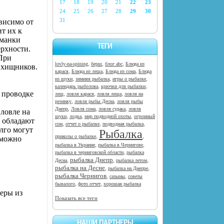
17
18
19
20
21
22
23
24
25
26
27
28
29
30
31
висимо от
т их к
иманки
ТЕГИ
рхности.
 При
,
,
,
lovly-na-spining
берш
блог abc
Блюда из
 хищников.
,
,
,
карася
Блюда из леща
Блюда из сома
Блюда
,
,
,
из щуки
зимняя рыбалка
игры о рыбалке
,
,
календарь рыболова
крючки для рыбалки
 проводке
,
,
,
лещ
ловля карася
ловля леща
ловля на
,
,
резинку
ловля рыбы Десна
ловля рыбы
,
,
,
Днепр
Ловля сома
ловля судака
ловля
 ловле на
,
,
,
щуки
лодка
мир подводной охоты
огромный
и обладают
,
,
,
сом
отчет о рыбалке
подводная рыбалка
лго могут
Рыбалка
,
,
приколы о рыбалке
 можно
,
,
рыбалка в Украине
рыбалка в Чернигове
,
рыбалка в черниговской области
рыбалка
рыбалка Днепр
,
,
,
Десна
рыбалка летом
рыбалка на Десне
,
,
рыбалка на Днепре
рыбалка Чернигов
,
,
сазыны
советы
,
,
бывалого
фото отчет
хорошая рыбалка
леры из
Показать все теги
НАШИ ПАРТНЕРЫ