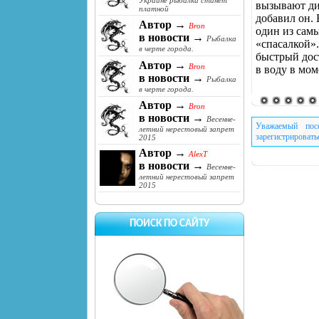
Украине рыбалка станет
вызывают дис
платной
добавил он. 
Автор →
Bron
один из сам
в новости →
Рыбалка
«спасалкой».
в черте города.
быстрый дос
Автор →
Bron
в воду в мом
в новости →
Рыбалка
в черте города.
Автор →
Bron
в новости →
Весенне-
Уважаемый пос
летний нерестовый запрет
зарегистрировать
2015
Автор →
AlexT
в новости →
Весенне-
летний нерестовый запрет
2015
ПОИСК ПО САЙТУ