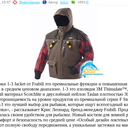
, 10:07
Информация
Автор:
Joker
1091/
0
ки 1-3 Jacket от Frabill это премиальные функции и повышенная
 в среднем ценовом диапазоне. 1-3 это изоляция 3M Thinsulate™,
 материал Scotchlite и двуслойный нейлон Taslan плотностью 30
епроницаемость на уровне продуктов из премиальной серии F Sto
-3 это лучший выбор для рыбаков, которые ищут всепогодный к
ки», - рассказывает Крис Леонард, бренд-менеджер Frabill. Прод
чалась своим удобством для рыбалки. Новый костюм для зимней 
комфорт и безопасность по средней цене «Особый дизайн локтевых
ют полную свободу передвижения, а уникальные застежки на ма