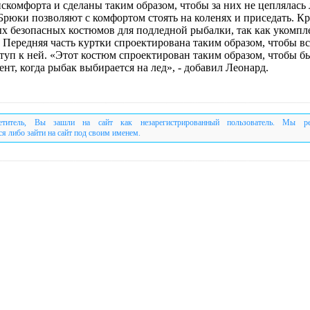
комфорта и сделаны таким образом, чтобы за них не цеплялась л
Брюки позволяют с комфортом стоять на коленях и приседать. Кр
ых безопасных костюмов для подледной рыбалки, так как укомпл
 Передняя часть куртки спроектирована таким образом, чтобы вс
туп к ней. «Этот костюм спроектирован таким образом, чтобы бы
ент, когда рыбак выбирается на лед», - добавил Леонард.
етитель, Вы зашли на сайт как незарегистрированный пользователь. Мы р
ся либо зайти на сайт под своим именем.