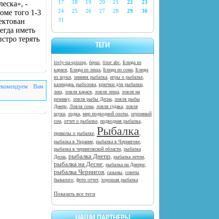
17
18
19
20
21
22
23
еска», -
24
25
26
27
28
29
30
оме того 1-3
31
ектован
егда иметь
стро терять
ТЕГИ
,
,
,
lovly-na-spining
берш
блог abc
Блюда из
,
,
,
карася
Блюда из леща
Блюда из сома
Блюда
,
,
,
из щуки
зимняя рыбалка
игры о рыбалке
,
,
календарь рыболова
крючки для рыбалки
екомендуем Вам
,
,
,
лещ
ловля карася
ловля леща
ловля на
,
,
резинку
ловля рыбы Десна
ловля рыбы
,
,
,
Днепр
Ловля сома
ловля судака
ловля
,
,
,
щуки
лодка
мир подводной охоты
огромный
,
,
,
сом
отчет о рыбалке
подводная рыбалка
Рыбалка
,
,
приколы о рыбалке
,
,
рыбалка в Украине
рыбалка в Чернигове
,
рыбалка в черниговской области
рыбалка
рыбалка Днепр
,
,
,
Десна
рыбалка летом
рыбалка на Десне
,
,
рыбалка на Днепре
рыбалка Чернигов
,
,
сазыны
советы
,
,
бывалого
фото отчет
хорошая рыбалка
Показать все теги
НАШИ ПАРТНЕРЫ