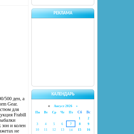
РЕКЛАМА
КАЛЕНДАРЬ
0/500 ден, а
rm Gear.
«
Август 2026 »
остюм для
Сб
Вс
Пн
Вт
Ср
Чт
Пт
укция Frabill
1
2
рыбалки
3
4
5
6
7
8
9
 зон и колен
10
11
12
13
15
16
14
нжетах не