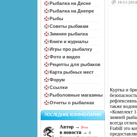
19-11-2014
Рыбалка на Десне
Рыбалка на Днепре
Рыбы
Советы рыбакам
Зимняя рыбалка
Книги и журналы
Игры про рыбалку
Фото и видео
Рецепты для рыбаков
Карта рыбных мест
Форум
Ссылки
Куртка и брю
Рыболовные магазины
безопасность
рефлексивный
Отчеты о рыбалках
также водон
«Комплект 1
ПОСЛЕДНИЕ КОММЕНТАРИИ
зимней рыбал
всегда отли
Автор →
Bron
Frabill это 
в новости →
В
предоставля