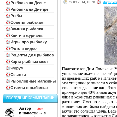
25-09-2014, 10:28
Информа
Рыбалка на Десне
Рыбалка на Днепре
Рыбы
Советы рыбакам
Зимняя рыбалка
Книги и журналы
Игры про рыбалку
Фото и видео
Рецепты для рыбаков
Карта рыбных мест
Форум
Палеонтолог Дим Ломэкс из У
уникальное окаменевшее яйцо 
Ссылки
из древнейших рыб на Планет
Рыболовные магазины
эти хищники развивали у себ
стало откладывание яиц. Это
Отчеты о рыбалках
примерно для 40% видов акул
яйца в кожистых раковинах с 
ПОСЛЕДНИЕ КОММЕНТАРИИ
растениям. Именно такое, отл
миллионов лет было найдено 
Автор →
Bron
акулы это большая удача. Ведь
в новости →
В
не характерно», - рассказал 