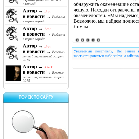
Украине рыбалка станет
обнаружить окаменевшие оста
платной
чешую. Находки отправлены в
Автор →
Bron
окаменелостей. «Мы надеемся,
в новости →
Рыбалка
Возможно, мы найдем полност
в черте города.
Ломэкс.
Автор →
Bron
в новости →
Рыбалка
в черте города.
Автор →
Bron
в новости →
Уважаемый посетитель, Вы зашли н
Весенне-
зарегистрироваться либо зайти на сайт п
летний нерестовый запрет
2015
Автор →
AlexT
в новости →
Весенне-
летний нерестовый запрет
2015
ПОИСК ПО САЙТУ